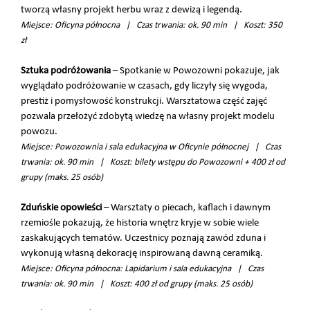
tworzą własny projekt herbu wraz z dewizą i legendą.
Miejsce: Oficyna północna | Czas trwania: ok. 90 min | Koszt: 350
zł
Sztuka podróżowania
– Spotkanie w Powozowni pokazuje, jak
wyglądało podróżowanie w czasach, gdy liczyły się wygoda,
prestiż i pomysłowość konstrukcji. Warsztatowa część zajęć
pozwala przełożyć zdobytą wiedzę na własny projekt modelu
powozu.
Miejsce: Powozownia i sala edukacyjna w Oficynie północnej | Czas
trwania: ok. 90 min | Koszt: bilety wstępu do Powozowni + 400 zł od
grupy (maks. 25 osób)
Zduńskie opowieści
– Warsztaty o piecach, kaflach i dawnym
rzemiośle pokazują, że historia wnętrz kryje w sobie wiele
zaskakujących tematów. Uczestnicy poznają zawód zduna i
wykonują własną dekorację inspirowaną dawną ceramiką.
Miejsce: Oficyna północna: Lapidarium i sala edukacyjna | Czas
trwania: ok. 90 min | Koszt: 400 zł od grupy (maks. 25 osób)