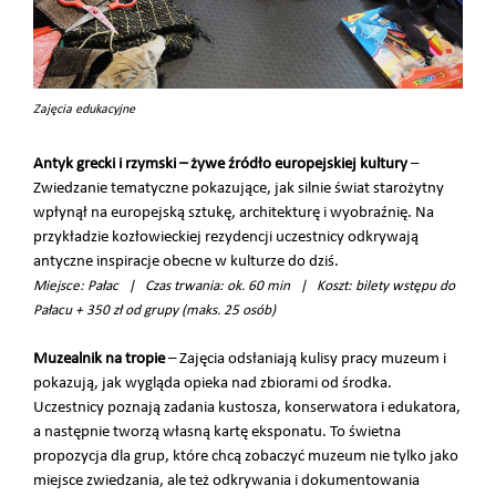
Zajęcia edukacyjne
Antyk grecki i rzymski – żywe źródło europejskiej kultury
–
Zwiedzanie tematyczne pokazujące, jak silnie świat starożytny
wpłynął na europejską sztukę, architekturę i wyobraźnię. Na
przykładzie kozłowieckiej rezydencji uczestnicy odkrywają
antyczne inspiracje obecne w kulturze do dziś.
Miejsce: Pałac | Czas trwania: ok. 60 min | Koszt: bilety wstępu do
Pałacu + 350 zł od grupy (maks. 25 osób)
Muzealnik na tropie
– Zajęcia odsłaniają kulisy pracy muzeum i
pokazują, jak wygląda opieka nad zbiorami od środka.
Uczestnicy poznają zadania kustosza, konserwatora i edukatora,
a następnie tworzą własną kartę eksponatu. To świetna
propozycja dla grup, które chcą zobaczyć muzeum nie tylko jako
miejsce zwiedzania, ale też odkrywania i dokumentowania