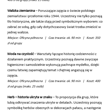
400 zł od grupy (maks. 25 osób)
Walizka ziemianina
– Poruszające zajęcia o świecie polskiego
ziemiaństwa i przełomie roku 1944. Uczestnicy nie tylko poznają
tło historyczne, ale także stają przed symbolicznym wyborem: co
zabrać ze sobą, gdy cały dotychczasowy świat trzeba zmieścić w
jednej walizce.
Miejsce: Oficyna północna | Czas trwania: ok. 90 min | Koszt: 350
zł od grupy
Moda na czystość
– Warsztaty łączące historię codzienności z
działaniem praktycznym. Uczestnicy poznają dawne zwyczaje
higieniczne i samodzielnie wykonują pachnące mydełko, dzięki
czemu łatwiej zapamiętują temat i chętniej angażują się w
zajęcia.
Miejsce: Oficyna północna | Czas trwania: ok. 90 min | Koszt: 400
zł od grupy (maks. 25 osób)
Herb – historia ukryta w znaku
– To propozycja dla grup, które
lubią odkrywać znaczenia ukryte w detalach. Uczestnicy poznają
symbolikę herbów obecnych w dekoracjach pałacu, a następnie