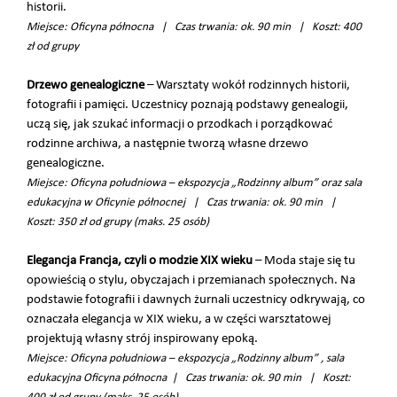
historii.
Miejsce: Oficyna północna | Czas trwania: ok. 90 min | Koszt: 400
zł od grupy
Drzewo genealogiczne
– Warsztaty wokół rodzinnych historii,
fotografii i pamięci. Uczestnicy poznają podstawy genealogii,
uczą się, jak szukać informacji o przodkach i porządkować
rodzinne archiwa, a następnie tworzą własne drzewo
genealogiczne.
Miejsce: Oficyna południowa – ekspozycja „Rodzinny album” oraz sala
edukacyjna w Oficynie północnej | Czas trwania: ok. 90 min |
Koszt: 350 zł od grupy (maks. 25 osób)
Elegancja Francja, czyli o modzie XIX wieku
– Moda staje się tu
opowieścią o stylu, obyczajach i przemianach społecznych. Na
podstawie fotografii i dawnych żurnali uczestnicy odkrywają, co
oznaczała elegancja w XIX wieku, a w części warsztatowej
projektują własny strój inspirowany epoką.
Miejsce: Oficyna południowa – ekspozycja „Rodzinny album” , sala
edukacyjna Oficyna północna | Czas trwania: ok. 90 min | Koszt: