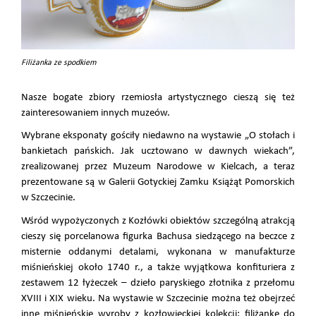
Filiżanka ze spodkiem
Nasze bogate zbiory rzemiosła artystycznego cieszą się też
zainteresowaniem innych muzeów.
Wybrane eksponaty gościły niedawno na wystawie „O stołach i
bankietach pańskich. Jak ucztowano w dawnych wiekach”,
zrealizowanej przez Muzeum Narodowe w Kielcach, a teraz
prezentowane są w Galerii Gotyckiej Zamku Książąt Pomorskich
w Szczecinie.
Wśród wypożyczonych z Kozłówki obiektów szczególną atrakcją
cieszy się porcelanowa figurka Bachusa siedzącego na beczce z
misternie oddanymi detalami, wykonana w manufakturze
miśnieńskiej około 1740 r., a także wyjątkowa konfituriera z
zestawem 12 łyżeczek – dzieło paryskiego złotnika z przełomu
XVIII i XIX wieku. Na wystawie w Szczecinie można też obejrzeć
inne miśnieńskie wyroby z kozłowieckiej kolekcji: filiżankę do