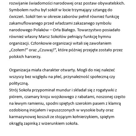
rozwijanie świadomości narodowej oraz postaw obywatelskich.
Symbolem ruchu był sokół w locie trzymający sztangę do
ćwiczeń. Sokół ten w okresie zaborów pełnił również funkcję
zakamuflowanego przed władzami zakazanego symbolu
narodowego Polaków – Orła Białego. Towarzystwo posiadało
również własny Marsz Sokołów pełniący funkcję hymnu
organizacji. Członkowie organizacji witali się zawołaniem
„Czołem!” oraz „Czuwaj!”, które później przejęte zostało przez
polskich harcerzy.
Organizacja miała charakter otwarty. Mogli do niej należeć
wszyscy bez względu na płeć, przynależność społeczną czy
polityczną.
Strój Sokoła przypominał mundur i składał się z rogatywki z
piórem, czamary kroju wojskowego z rabatami, noszonej często
na lewym ramieniu, spodni spiętych szerokim pasem z klamrą
ozdobioną inicjałem i wpuszczonych w wysokie buty oraz
karmazynowej koszuli ze stojącym kołnierzykiem, spiętym
okrągłą zapinką z wizerunkiem sokoła.