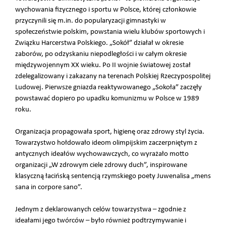
wychowania fizycznego i sportu w Polsce, której członkowie
przyczynili się m.in. do popularyzacji gimnastyki w
społeczeństwie polskim, powstania wielu klubów sportowych i
Związku Harcerstwa Polskiego. „Sokół” działał w okresie
zaborów, po odzyskaniu niepodległości i w całym okresie
międzywojennym XX wieku. Po II wojnie światowej został
zdelegalizowany i zakazany na terenach Polskiej Rzeczypospolitej
Ludowej. Pierwsze gniazda reaktywowanego „Sokoła” zaczęły
powstawać dopiero po upadku komunizmu w Polsce w 1989
roku.
Organizacja propagowała sport, higienę oraz zdrowy styl życia.
Towarzystwo hołdowało ideom olimpijskim zaczerpniętym z
antycznych ideałów wychowawczych, co wyrażało motto
organizacji „W zdrowym ciele zdrowy duch”, inspirowane
klasyczną łacińską sentencją rzymskiego poety Juwenalisa „mens
sana in corpore sano”.
Jednym z deklarowanych celów towarzystwa – zgodnie z
ideałami jego twórców – było również podtrzymywanie i