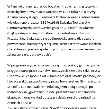
W tym roku, nawiązując do bogatych tradycji gimnastycznych,
chcielibyśmy przywołać utworzone w 1923 roku z inicjatywy
Adama Zamoyskiego, II ordynata kozłowieckiego i jednocześnie
wieloletniego prezesa (1924–1936) Związku Towarzystw
Gimnastycznych, kozłowieckie gniazdo „Sokoła”. To właśnie
dzięki podejmowanym działaniom i osobistym ambicjom
Prezesa, Kozłówka stała się ogólnopolską areną dla rozwoju
powszechnej kultury fizycznej i miejscem kształtowania ludzkich
charakterów i postaw społecznych, zgodnie z powiedzeniem: „w
zdrowym ciele, zdrowy duch”.
W programie wydarzenia znajdą się m.in. pokazy gimnastyczne
przygotowane przez uczniów i nauczycieli z Zespołu Szkół nr 2 w
Lubartowie i Zespołu Szkół w Kamionce oraz stoisko promocyjne
i tor przeszkód przygotowany przez Towarzystwo Gimnastyczne
„Sokół” z Lublina. Walorem edukacyjnym będą pamiątki po
kozłowieckim „gnieździe” Sokoła, prezentowane w pałacowej
ekspozycji, oraz wykład dotyczący działalności organizacji na
ziemiach polskich.
Towarzystwo Gimnastyczne „Sokół” to pionierska organizacja