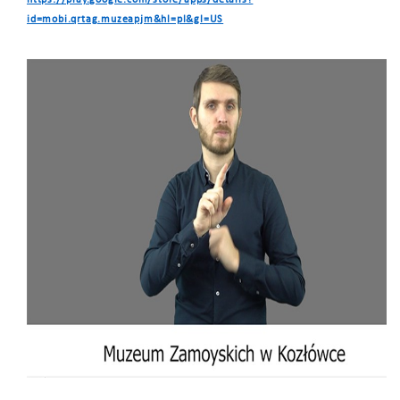
https://play.google.com/store/apps/details?
id=mobi.qrtag.muzeapjm&hl=pl&gl=US