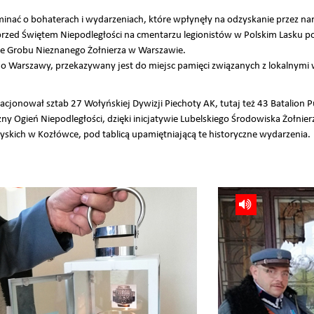
inać o bohaterach i wydarzeniach, które wpłynęły na odzyskanie przez nar
i przed Świętem Niepodległości na cmentarzu legionistów w Polskim Lasku 
cie Grobu Nieznanego Żołnierza w Warszawie.
do Warszawy, przekazywany jest do miejsc pamięci związanych z lokalnymi 
cjonował sztab 27 Wołyńskiej Dywizji Piechoty AK, tutaj też 43 Batalion P
y Ogień Niepodległości, dzięki inicjatywie Lubelskiego Środowiska Żołnier
kich w Kozłówce, pod tablicą upamiętniającą te historyczne wydarzenia.