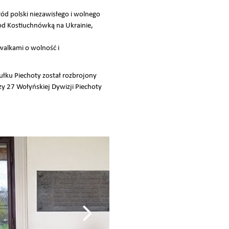
ód polski niezawisłego i wolnego
pod Kostiuchnówką na Ukrainie,
walkami o wolność i
ułku Piechoty został rozbrojony
zy 27 Wołyńskiej Dywizji Piechoty