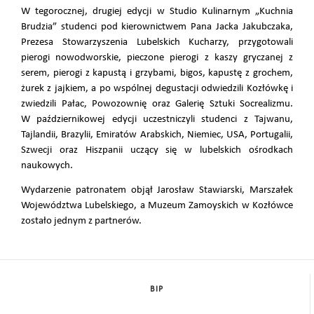
W tegorocznej, drugiej edycji w Studio Kulinarnym „Kuchnia
Brudzia” studenci pod kierownictwem Pana Jacka Jakubczaka,
Prezesa Stowarzyszenia Lubelskich Kucharzy, przygotowali
pierogi nowodworskie, pieczone pierogi z kaszy gryczanej z
serem, pierogi z kapustą i grzybami, bigos, kapustę z grochem,
żurek z jajkiem, a po wspólnej degustacji odwiedzili Kozłówkę i
zwiedzili Pałac, Powozownię oraz Galerię Sztuki Socrealizmu.
W październikowej edycji uczestniczyli studenci z Tajwanu,
Tajlandii, Brazylii, Emiratów Arabskich, Niemiec, USA, Portugalii,
Szwecji oraz Hiszpanii uczący się w lubelskich ośrodkach
naukowych.
Wydarzenie patronatem objął Jarosław Stawiarski, Marszałek
Województwa Lubelskiego, a Muzeum Zamoyskich w Kozłówce
zostało jednym z partnerów.
BIP