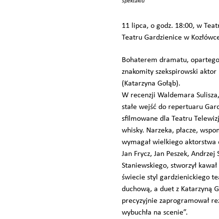
spektaklu”
11 lipca, o godz. 18:00, w Tea
Teatru Gardzienice w Kozłówce 
Bohaterem dramatu, opartego n
znakomity szekspirowski aktor
(Katarzyna Gołąb).
W recenzji Waldemara Sulisza,
stałe wejść do repertuaru Gar
sfilmowane dla Teatru Telewiz
whisky. Narzeka, płacze, wspom
wymagał wielkiego aktorstwa d
Jan Frycz, Jan Peszek, Andrze
Staniewskiego, stworzył kawał
świecie styl gardzienickiego te
duchową, a duet z Katarzyną Go
precyzyjnie zaprogramował reży
wybuchła na scenie”.