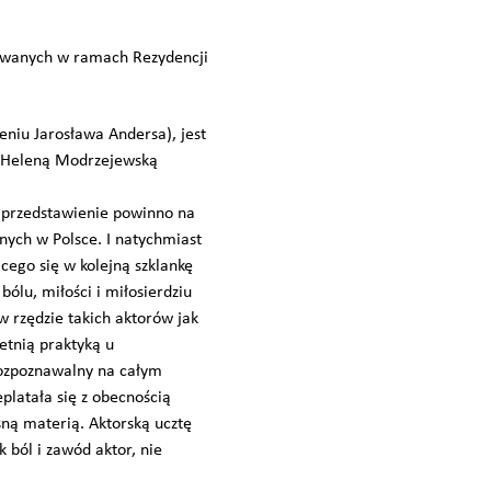
gotowanych w ramach Rezydencji
niu Jarosława Andersa), jest
ką Heleną Modrzejewską
o przedstawienie powinno na
nych w Polsce. I natychmiast
cego się w kolejną szklankę
bólu, miłości i miłosierdziu
 rzędzie takich aktorów jak
etnią praktyką u
rozpoznawalny na całym
eplatała się z obecnością
esną materią. Aktorską ucztę
 ból i zawód aktor, nie