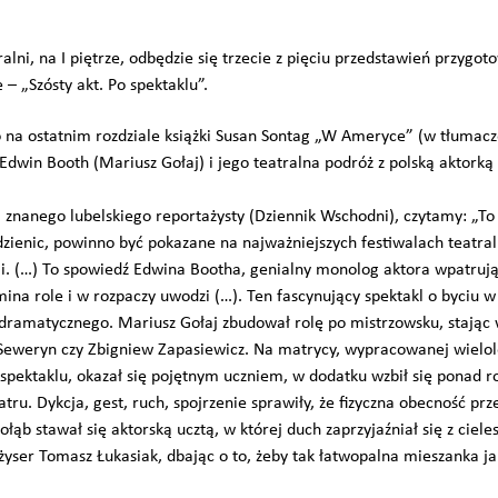
tralni, na I piętrze, odbędzie się trzecie z pięciu przedstawień przy
– „Szósty akt. Po spektaklu”.
a ostatnim rozdziale książki Susan Sontag „W Ameryce” (w tłumacze
 Edwin Booth (Mariusz Gołaj) i jego teatralna podróż z polską aktor
 znanego lubelskiego reportażysty (Dziennik Wschodni), czytamy: „T
dzienic, powinno być pokazane na najważniejszych festiwalach teatral
ji. (…) To spowiedź Edwina Bootha, genialny monolog aktora wpatrują
ina role i w rozpaczy uwodzi (…). Ten fascynujący spektakl o byciu w 
ramatycznego. Mariusz Gołaj zbudował rolę po mistrzowsku, stając w
j Seweryn czy Zbigniew Zapasiewicz. Na matrycy, wypracowanej wielol
 spektaklu, okazał się pojętnym uczniem, w dodatku wzbił się ponad 
atru. Dykcja, gest, ruch, spojrzenie sprawiły, że fizyczna obecność prz
łąb stawał się aktorską ucztą, w której duch zaprzyjaźniał się z ciel
ser Tomasz Łukasiak, dbając o to, żeby tak łatwopalna mieszanka jak