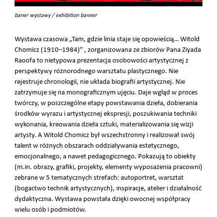
baner wystawy / exhibition banner
Wystawa czasowa „Tam, gdzie linia staje się opowieścią… Witold
Chomicz (1910–1984)” , zorganizowana ze zbiorów Pana Ziyada
Raoofa to nietypowa prezentacja osobowości artystycznej z
perspektywy różnorodnego warsztatu plastycznego. Nie
rejestruje chronologii, nie układa biografii artystycznej. Nie
zatrzymuje się na monograficznym ujęciu. Daje wgląd w proces
twórczy, w poszczególne etapy powstawania dzieła, dobierania
środków wyrazu i artystycznej ekspresji, poszukiwania techniki
wykonania, kreowania dzieła sztuki, materializowania się wizji
artysty. A Witold Chomicz był wszechstronny i realizował swój
talent w różnych obszarach oddziaływania estetycznego,
emocjonalnego, a nawet pedagogicznego. Pokazują to obiekty
(m.in. obrazy, grafiki, projekty, elementy wyposażenia pracowni)
zebrane w 5 tematycznych strefach: autoportret, warsztat
(bogactwo technik artystycznych), inspiracje, atelier i działalność
dydaktyczna. Wystawa powstała dzięki owocnej współpracy
wielu osób i podmiotów.