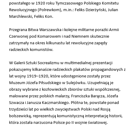
powstałego w 1920 roku Tymczasowego Polskiego Komitetu
Rewolucyjnego (Polrewkom), m.in.: Feliks Dzierżyński, Julian
Marchlewski, Feliks Kon.
Przegrana Bitwa Warszawska i kolejne militarne porażki Armii
Czerwonej pod Komarowem i nad Niemnem skutecznie
zatrzymały na okres kilkunastu lat rewolucyjne zapędy
radzieckich komunistów.
W Galerii Sztuki Socrealizmu w multimedialnej prezentacji
pokazujemy kilkanaście radzieckich plakatów propagandowych z
lat wojny 1919–1920, które udostępnione zostały przez
Muzeum Józefa Piłsudskiego w Sulejówku. Uzupełniają je
obrazy wybrane z kozłowieckich zbiorów sztuki współczesnej,
malowane przez polskich malarzy, Franciszka Barącza, Józefa
Szwacza i Janusza Kaczmarskiego. Płótna te, powstałe ponad
trzydzieści lat po wielkich zwycięstwach Polski nad Rosją
bolszewicką, reprezentują komunistyczną interpretację historii,
która została narzucona Polsce po II wojnie światowej.