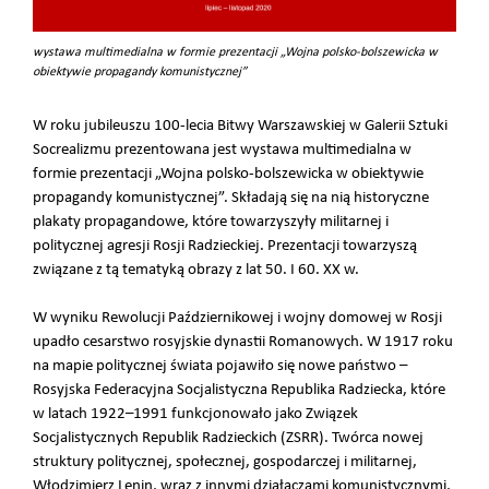
wystawa multimedialna w formie prezentacji „Wojna polsko-bolszewicka w
obiektywie propagandy komunistycznej”
W roku jubileuszu 100-lecia Bitwy Warszawskiej w Galerii Sztuki
Socrealizmu prezentowana jest wystawa multimedialna w
formie prezentacji „Wojna polsko-bolszewicka w obiektywie
propagandy komunistycznej”. Składają się na nią historyczne
plakaty propagandowe, które towarzyszyły militarnej i
politycznej agresji Rosji Radzieckiej. Prezentacji towarzyszą
związane z tą tematyką obrazy z lat 50. I 60. XX w.
W wyniku Rewolucji Październikowej i wojny domowej w Rosji
upadło cesarstwo rosyjskie dynastii Romanowych. W 1917 roku
na mapie politycznej świata pojawiło się nowe państwo –
Rosyjska Federacyjna Socjalistyczna Republika Radziecka, które
w latach 1922–1991 funkcjonowało jako Związek
Socjalistycznych Republik Radzieckich (ZSRR). Twórca nowej
struktury politycznej, społecznej, gospodarczej i militarnej,
Włodzimierz Lenin, wraz z innymi działaczami komunistycznymi,