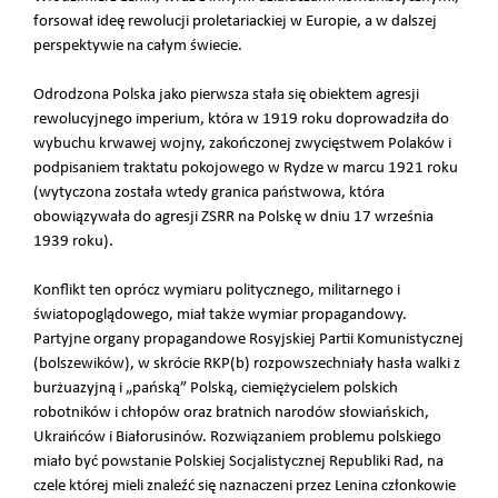
forsował ideę rewolucji proletariackiej w Europie, a w dalszej
perspektywie na całym świecie.
Odrodzona Polska jako pierwsza stała się obiektem agresji
rewolucyjnego imperium, która w 1919 roku doprowadziła do
wybuchu krwawej wojny, zakończonej zwycięstwem Polaków i
podpisaniem traktatu pokojowego w Rydze w marcu 1921 roku
(wytyczona została wtedy granica państwowa, która
obowiązywała do agresji ZSRR na Polskę w dniu 17 września
1939 roku).
Konflikt ten oprócz wymiaru politycznego, militarnego i
światopoglądowego, miał także wymiar propagandowy.
Partyjne organy propagandowe Rosyjskiej Partii Komunistycznej
(bolszewików), w skrócie RKP(b) rozpowszechniały hasła walki z
burżuazyjną i „pańską” Polską, ciemiężycielem polskich
robotników i chłopów oraz bratnich narodów słowiańskich,
Ukraińców i Białorusinów. Rozwiązaniem problemu polskiego
miało być powstanie Polskiej Socjalistycznej Republiki Rad, na
czele której mieli znaleźć się naznaczeni przez Lenina członkowie