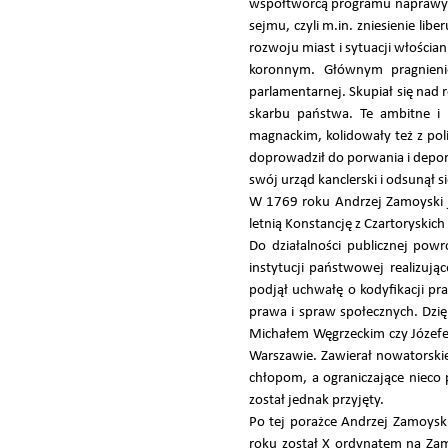
współtwórcą programu naprawy R
sejmu, czyli m.in. zniesienie li
rozwoju miast i sytuacji włości
koronnym. Głównym pragnieniem
parlamentarnej. Skupiał się nad
skarbu państwa. Te ambitne i
magnackim, kolidowały też z pol
doprowadził do porwania i depor
swój urząd kanclerski i odsunął s
W 1769 roku Andrzej Zamoyski jes
letnią Konstancję z Czartoryski
Do działalności publicznej pow
instytucji państwowej realizują
podjął uchwałę o kodyfikacji p
prawa i spraw społecznych. Dz
Michałem Węgrzeckim czy Józefe
Warszawie. Zawierał nowatorski
chłopom, a ograniczające nieco
został jednak przyjęty.
Po tej porażce Andrzej Zamoyski
roku został X ordynatem na Zam