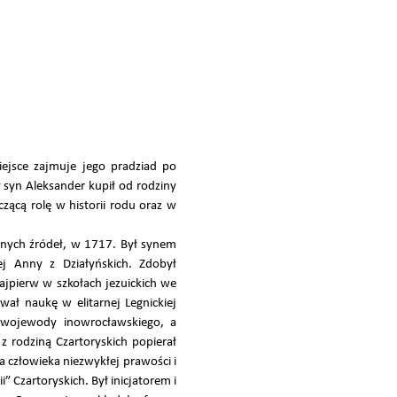
ejsce zajmuje jego pradziad po
 syn Aleksander kupił od rodziny
czącą rolę w historii rodu oraz w
nnych źródeł, w 1717. Był synem
j Anny z Działyńskich. Zdobył
ajpierw w szkołach jezuickich we
ał naukę w elitarnej Legnickiej
d wojewody inowrocławskiego, a
 z rodziną Czartoryskich popierał
a człowieka niezwykłej prawości i
 Czartoryskich. Był inicjatorem i