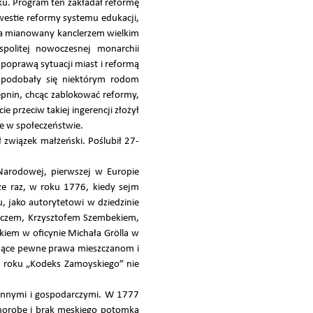
u. Program ten zakładał reformę
kwestie reformy systemu edukacji,
óla mianowany kanclerzem wielkim
spolitej nowoczesnej monarchii
poprawą sytuacji miast i reformą
 podobały się niektórym rodom
epnin, chcąc zablokować reformy,
przeciw takiej ingerencji złożył
nie w społeczeństwie.
ł związek małżeński. Poślubił 27-
 Narodowej, pierwszej w Europie
cze raz, w roku 1776, kiedy sejm
 jako autorytetowi w dziedzinie
iczem, Krzysztofem Szembekiem,
iem w oficynie Michała Grölla w
ające pewne prawa mieszczanom i
0 roku „Kodeks Zamoyskiego” nie
dzinnymi i gospodarczymi. W 1777
chorobę i brak męskiego potomka