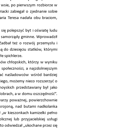
 wsie, po pierwszym rozbiorze w
iacki zabiegał o zjednanie sobie
ria Teresa nadała obu braciom,
się polepszyć byt i oświatę ludu
ał samorządy gminne. Wprowadził
Zadbał też o rozwój przemysłu i
ną do dziesięciu statków, którymi
e spichlerze.
nów chłopskich, którzy w wyniku
 społeczności, a najzdolniejszym
wać naśladowców wśród bardziej
kiego, możemy nieco rozszerzyć o
oyskich przedstawiany był jako
w dobrach, a w domu oszczędność”.
 twarzy poważnej, powierzchownie
skrojoną, nad butami nadkolanka
ł „w kieszonkach kamizelki pełno
znej lub przyjacielskiej usługi
sto odwiedzał „ukochane przez się