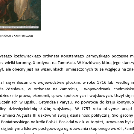
ksandrem i Stanisławem
wszego kozłowieckiego ordynata Konstantego Zamoyskiego poczesne mi
rz wielki koronny, X ordynat na Zamościu. W Kozłówce, którą jego starszy
 był, ale obecny jest na wizerunkach, umieszczonych tu ze względu na zna
ził się w Bieżuniu w województwie płockim, w roku 1716 lub, według i
a Zdzisława, VI ordynata na Zamościu, i wojewodzianki chełmińskie
ziedzinie prawa, ekonomii, spraw społecznych i wojskowych. Uczył się n
czelniach w Lipsku, Getyndze i Paryżu. Po powrocie do kraju kontynuow
odbył dziewięcioletnią służbę wojskową. W 1757 roku otrzymał urzą
o śmierci Augusta III uaktywnił swoją działalność polityczną. Skoligacony
oniatowskiego na króla Polski. Posiadał wielki autorytet, uznawany był z
ł się jednym z liderów postępowego ugrupowania skupionego wokół „Familii”