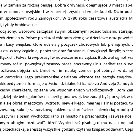
ą w zamian za roczną pensję. Dobra ordynacji, obejmujące 9 miast i 164
o w zaborze rosyjskim i w znacznej części na terenie Austrii. Dwór austr
kiem społecznym rodu Zamoyskich. W 1780 roku cesarzowa austriacka Ma
, tytuły hrabiowskie.
cą żony, wzorowo zarządzał swymi obszernymi posiadłościami, starając 
szych ziemian w Polsce przekazał chłopom ziemię w dzierżawę oraz powoł
i kasy wiejskie, które udzielały pożyczek zbożowych lub pieniężnych. 
a, cztery cegielnie, papiernię oraz farbiarnię. Powiększył flotyllę rzecz
tyckich. Folwarki wyposażył w nowoczesne narzędzia. Budował ogniotrwał
any roślin, powiększył zasiewy prosa, soczewicy i lnu. Zadbał też o sy
żliwość objęcia roli. Umożliwił im naukę rzemiosł potrzebnych w danej
 w Zamościu. Jego prekursorskie działania wkrótce też zaczęły znajdo
opedyczne informacje o życiu i działalności kanclerza Andrzeja Zamoys
 cechy charakteru, opisane we wspomnieniach współczesnych. Dom Zam
[gdzie] nie było galonów na liberii granatowej, lecz zaczął być porządek 
ia się obraz mężczyzny „wzrostu niewielkiego, miernej i silnej postaci,
ryzowaną, suknię szaraczkową sukienną, staroświecką niemiecką robotą 
łużącym i z psem wychodzić rano za miasto na przechadzkę i zawsze nosi
nym ubogim rozdawał”. Józef Wybicki zaś pisał: „co mu czasu od public
 przechadzką, a zresztą wszystkie godziny czytaniu książek oddawał”. Czę