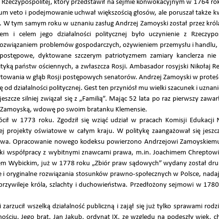
zeczypospolitej, który przedstawił na sejmie konwokacyjnym w 1764 rok
berum veto i podejmowanie uchwał większością głosów, ale poruszał także 
an. W tym samym roku w uznaniu zasług Andrzej Zamoyski został przez kr
 i celem jego działalności politycznej było uczynienie z Rzeczypo
 rozwiązaniem problemów gospodarczych, ożywieniem przemysłu i handlu, 
 postępowe, dyktowane szczerym patriotyzmem zamiary kanclerza nie
ityką państw ościennych, a zwłaszcza Rosji. Ambasador rosyjski Nikołaj R
towania w głąb Rosji postępowych senatorów. Andrzej Zamoyski w proteście 
ię od działalności politycznej. Gest ten przyniósł mu wielki szacunek i uzna
zcze silniej związał się z „Familią”. Mając 52 lata po raz pierwszy zawar
ch Zamoyską, wdowę po swoim bratanku Klemensie.
rócił w 1773 roku. Zgodził się wziąć udział w pracach Komisji Edukacji
cej projekty oświatowe w całym kraju. W politykę zaangażował się jesz
rawa. Opracowanie nowego kodeksu powierzono Andrzejowi Zamoyskiemu,
ięki współpracy z wybitnymi znawcami prawa, m.in. Joachimem Chreptow
m Wybickim, już w 1778 roku „Zbiór praw sądowych” wydany został druk
e i oryginalne rozwiązania stosunków prawno-społecznych w Polsce, nad
 przywileje króla, szlachty i duchowieństwa. Przedłożony sejmowi w 178
 zarzucił wszelką działalność publiczną i zajął się już tylko sprawami ro
ościu. Jego brat, Jan Jakub, ordynat IX, ze względu na podeszły wiek, 