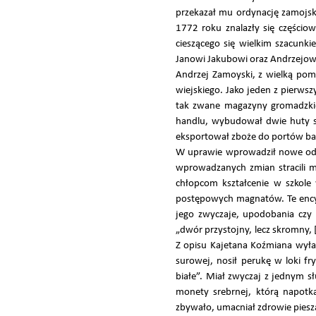
przekazał mu ordynację zamojsk
1772 roku znalazły się częściow
cieszącego się wielkim szacun
Janowi Jakubowi oraz Andrzejowi
Andrzej Zamoyski, z wielką pomo
wiejskiego. Jako jeden z pierw
tak zwane magazyny gromadzkie 
handlu, wybudował dwie huty szkł
eksportował zboże do portów bał
W uprawie wprowadził nowe odmi
wprowadzanych zmian stracili mo
chłopcom kształcenie w szkole
postępowych magnatów. Te encykl
jego zwyczaje, upodobania czy
„dwór przystojny, lecz skromny, 
Z opisu Kajetana Koźmiana wyłan
surowej, nosił perukę w loki f
białe”. Miał zwyczaj z jednym s
monety srebrnej, którą napotka
zbywało, umacniał zdrowie pieszą