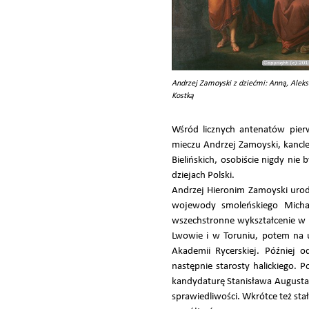
Andrzej Zamoyski z dziećmi: Anną, Ale
Kostką
Wśród licznych antenatów pier
mieczu Andrzej Zamoyski, kancle
Bielińskich, osobiście nigdy nie
dziejach Polski.
Andrzej Hieronim Zamoyski urod
wojewody smoleńskiego Michał
wszechstronne wykształcenie w d
Lwowie i w Toruniu, potem na u
Akademii Rycerskiej. Później 
następnie starosty halickiego. P
kandydaturę Stanisława Augusta P
sprawiedliwości. Wkrótce też sta