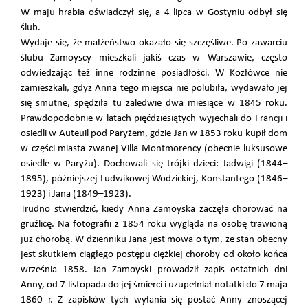
W maju hrabia oświadczył się, a 4 lipca w Gostyniu odbył się
ślub.
Wydaje się, że małżeństwo okazało się szczęśliwe. Po zawarciu
ślubu Zamoyscy mieszkali jakiś czas w Warszawie, często
odwiedzając też inne rodzinne posiadłości. W Kozłówce nie
zamieszkali, gdyż Anna tego miejsca nie polubiła, wydawało jej
się smutne, spędziła tu zaledwie dwa miesiące w 1845 roku.
Prawdopodobnie w latach pięćdziesiątych wyjechali do Francji i
osiedli w Auteuil pod Paryżem, gdzie Jan w 1853 roku kupił dom
w części miasta zwanej Villa Montmorency (obecnie luksusowe
osiedle w Paryżu). Dochowali się trójki dzieci: Jadwigi (1844–
1895), późniejszej Ludwikowej Wodzickiej, Konstantego (1846–
1923) i Jana (1849–1923).
Trudno stwierdzić, kiedy Anna Zamoyska zaczęła chorować na
gruźlicę. Na fotografii z 1854 roku wygląda na osobę trawioną
już chorobą. W dzienniku Jana jest mowa o tym, że stan obecny
jest skutkiem ciągłego postępu ciężkiej choroby od około końca
września 1858. Jan Zamoyski prowadził zapis ostatnich dni
Anny, od 7 listopada do jej śmierci i uzupełniał notatki do 7 maja
1860 r. Z zapisków tych wyłania się postać Anny znoszącej