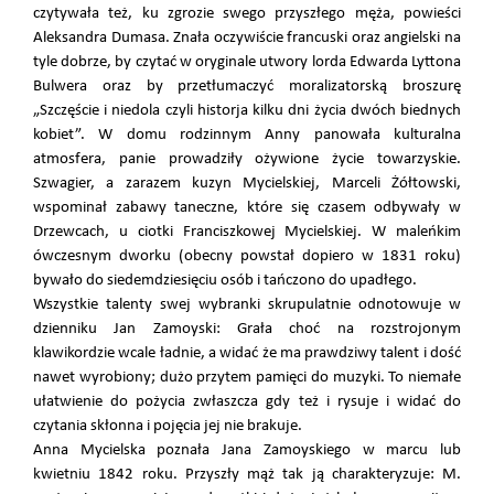
czytywała też, ku zgrozie swego przyszłego męża, powieści
Aleksandra Dumasa. Znała oczywiście francuski oraz angielski na
tyle dobrze, by czytać w oryginale utwory lorda Edwarda Lyttona
Bulwera oraz by przetłumaczyć moralizatorską broszurę
„Szczęście i niedola czyli historja kilku dni życia dwóch biednych
kobiet”. W domu rodzinnym Anny panowała kulturalna
atmosfera, panie prowadziły ożywione życie towarzyskie.
Szwagier, a zarazem kuzyn Mycielskiej, Marceli Żółtowski,
wspominał zabawy taneczne, które się czasem odbywały w
Drzewcach, u ciotki Franciszkowej Mycielskiej. W maleńkim
ówczesnym dworku (obecny powstał dopiero w 1831 roku)
bywało do siedemdziesięciu osób i tańczono do upadłego.
Wszystkie talenty swej wybranki skrupulatnie odnotowuje w
dzienniku Jan Zamoyski: Grała choć na rozstrojonym
klawikordzie wcale ładnie, a widać że ma prawdziwy talent i dość
nawet wyrobiony; dużo przytem pamięci do muzyki. To niemałe
ułatwienie do pożycia zwłaszcza gdy też i rysuje i widać do
czytania skłonna i pojęcia jej nie brakuje.
Anna Mycielska poznała Jana Zamoyskiego w marcu lub
kwietniu 1842 roku. Przyszły mąż tak ją charakteryzuje: M.