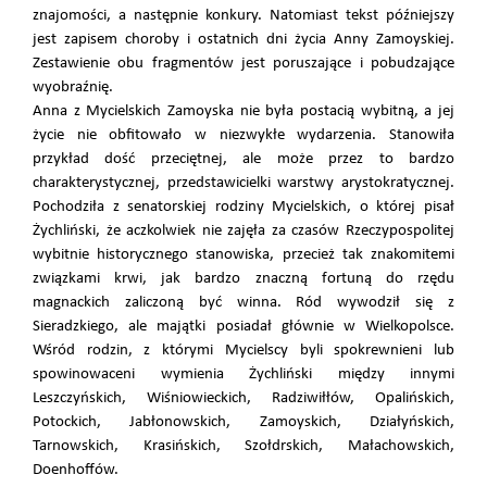
znajomości, a następnie konkury. Natomiast tekst późniejszy
jest zapisem choroby i ostatnich dni życia Anny Zamoyskiej.
Zestawienie obu fragmentów jest poruszające i pobudzające
wyobraźnię.
Anna z Mycielskich Zamoyska nie była postacią wybitną, a jej
życie nie obfitowało w niezwykłe wydarzenia. Stanowiła
przykład dość przeciętnej, ale może przez to bardzo
charakterystycznej, przedstawicielki warstwy arystokratycznej.
Pochodziła z senatorskiej rodziny Mycielskich, o której pisał
Żychliński, że aczkolwiek nie zajęła za czasów Rzeczypospolitej
wybitnie historycznego stanowiska, przecież tak znakomitemi
związkami krwi, jak bardzo znaczną fortuną do rzędu
magnackich zaliczoną być winna. Ród wywodził się z
Sieradzkiego, ale majątki posiadał głównie w Wielkopolsce.
Wśród rodzin, z którymi Mycielscy byli spokrewnieni lub
spowinowaceni wymienia Żychliński między innymi
Leszczyńskich, Wiśniowieckich, Radziwiłłów, Opalińskich,
Potockich, Jabłonowskich, Zamoyskich, Działyńskich,
Tarnowskich, Krasińskich, Szołdrskich, Małachowskich,
Doenhoffów.