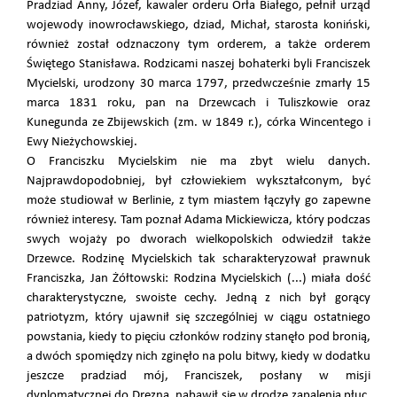
Pradziad Anny, Józef, kawaler orderu Orła Białego, pełnił urząd
wojewody inowrocławskiego, dziad, Michał, starosta koniński,
również został odznaczony tym orderem, a także orderem
Świętego Stanisława. Rodzicami naszej bohaterki byli Franciszek
Mycielski, urodzony 30 marca 1797, przedwcześnie zmarły 15
marca 1831 roku, pan na Drzewcach i Tuliszkowie oraz
Kunegunda ze Zbijewskich (zm. w 1849 r.), córka Wincentego i
Ewy Nieżychowskiej.
O Franciszku Mycielskim nie ma zbyt wielu danych.
Najprawdopodobniej, był człowiekiem wykształconym, być
może studiował w Berlinie, z tym miastem łączyły go zapewne
również interesy. Tam poznał Adama Mickiewicza, który podczas
swych wojaży po dworach wielkopolskich odwiedził także
Drzewce. Rodzinę Mycielskich tak scharakteryzował prawnuk
Franciszka, Jan Żółtowski: Rodzina Mycielskich (...) miała dość
charakterystyczne, swoiste cechy. Jedną z nich był gorący
patriotyzm, który ujawnił się szczególniej w ciągu ostatniego
powstania, kiedy to pięciu członków rodziny stanęło pod bronią,
a dwóch spomiędzy nich zginęło na polu bitwy, kiedy w dodatku
jeszcze pradziad mój, Franciszek, posłany w misji
dyplomatycznej do Drezna, nabawił się w drodze zapalenia płuc,