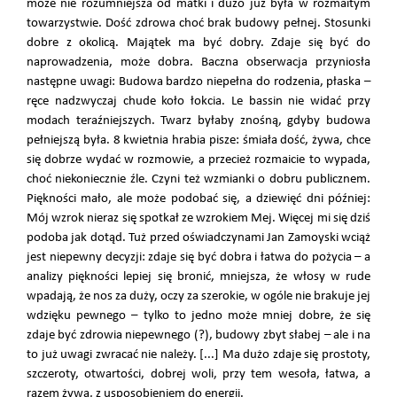
może nie rozumniejsza od matki i dużo już była w rozmaitym
towarzystwie. Dość zdrowa choć brak budowy pełnej. Stosunki
dobre z okolicą. Majątek ma być dobry. Zdaje się być do
naprowadzenia, może dobra. Baczna obserwacja przyniosła
następne uwagi: Budowa bardzo niepełna do rodzenia, płaska –
ręce nadzwyczaj chude koło łokcia. Le bassin nie widać przy
modach teraźniejszych. Twarz byłaby znośną, gdyby budowa
pełniejszą była. 8 kwietnia hrabia pisze: śmiała dość, żywa, chce
się dobrze wydać w rozmowie, a przecież rozmaicie to wypada,
choć niekoniecznie źle. Czyni też wzmianki o dobru publicznem.
Piękności mało, ale może podobać się, a dziewięć dni później:
Mój wzrok nieraz się spotkał ze wzrokiem Mej. Więcej mi się dziś
podoba jak dotąd. Tuż przed oświadczynami Jan Zamoyski wciąż
jest niepewny decyzji: zdaje się być dobra i łatwa do pożycia – a
analizy piękności lepiej się bronić, mniejsza, że włosy w rude
wpadają, że nos za duży, oczy za szerokie, w ogóle nie brakuje jej
wdzięku pewnego – tylko to jedno może mniej dobre, że się
zdaje być zdrowia niepewnego (?), budowy zbyt słabej – ale i na
to już uwagi zwracać nie należy. [...] Ma dużo zdaje się prostoty,
szczeroty, otwartości, dobrej woli, przy tem wesoła, łatwa, a
razem żywa, z usposobieniem do energii.