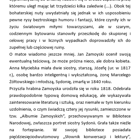
któremu uległ mając lat trzydzieści kilka zaledwie (...). Obok tej
bohaterskiej nuty uwydatniały się jednak w ich usposobieniu
pewne rysy beztroskiego humoru i fantazji, które czyniły ich w
życiu światowym miłymi towarzyszami, ale w szarym,
codziennym bytowaniu stanowiły przeszkodę do skupionej i
celowej pracy i w licznych wypadkach doprowadziły ich do
zupełnej lub częściowej ruiny.
O matce wiadomo jeszcze mniej. Jan Zamoyski ocenił swoją
ewentualną teściową, że może próżna nieco, ale dobra kobieta.
Anna Mycielska miała dwie siostry, starszą, Józefę (ur. w 1817
r.), osobę bardzo inteligentną i wykształconą, żonę Marcelego
Żółtowskiego i młodszą, Sydonię, zmarłą w 1840 roku.
Przyszła hrabina Zamoyska urodziła się w roku 1818. Odebrała
prawdopodobnie typową domową edukację, ale wykazywała
zainteresowanie literaturą i sztuką, oraz niemałe w tym kierunku
uzdolnienia, o czym świadczą cztery jej rysunki, zamieszczone w
tzw. „Albumie Zamoyskich”, przechowywanym w Bibliotece
Narodowej, zwłaszcza portret siostry Sydonii. Grała także nieźle
na fortepianie. W swojej bibliotece posiadała
pięćdziesięciodwutomowy „Słownik konwersacji i lektury”,