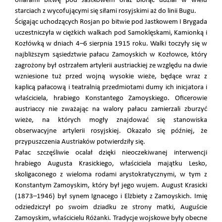
ofiarami bitwę pod Jastkowem oraz biorąc udział w wielu
starciach z wycofującymi się siłami rosyjskimi aż do linii Bugu.
Ścigając uchodzących Rosjan po bitwie pod Jastkowem I Brygada
uczestniczyła w ciężkich walkach pod Samoklęskami, Kamionką i
Kozłówką w dniach 4–6 sierpnia 1915 roku. Walki toczyły się w
najbliższym sąsiedztwie pałacu Zamoyskich w Kozłowce, który
zagrożony był ostrzałem artylerii austriackiej ze względu na dwie
wzniesione tuż przed wojną wysokie wieże, będące wraz z
kaplicą pałacową i teatralnią przedmiotami dumy ich inicjatora i
właściciela, hrabiego Konstantego Zamoyskiego. Oficerowie
austriaccy nie zważając na walory pałacu zamierzali zburzyć
wieże, na których mogły znajdować się stanowiska
obserwacyjne artylerii rosyjskiej. Okazało się później, że
przypuszczenia Austriaków potwierdziły się.
Pałac szczęśliwie ocalał dzięki nieoczekiwanej interwencji
hrabiego Augusta Krasickiego, właściciela majątku Lesko,
skoligaconego z wieloma rodami arystokratycznymi, w tym z
Konstantym Zamoyskim, który był jego wujem. August Krasicki
(1873–1946) był synem Ignacego i Elżbiety z Zamoyskich. Imię
odziedziczył po swoim dziadku ze strony matki, Auguście
Zamoyskim, właścicielu Różanki. Tradycje wojskowe były obecne