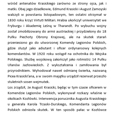
wśród antenatów Krasickiego zarówno ze strony ojca, jak i
matki. Obaj jego dziadkowie, Edmund Krasicki i August Zamoyski
walczyli w powstaniu listopadowym, ten ostatni otrzymał w
1830 roku krzyż Virtuti Militari. Hrabia ukończył uniwersytet we
Fryburgu i Akademię Leśną w Tharandt. Po wybuchu wojny
został zmobilizowany do armii austriackiej i przydzielony do 18
Pułku Piechoty Obrony Krajowej, ale na skutek starań
przeniesiono go do utworzonej Komendy Legionów Polskich,
gdzie służył jako adiutant i oficer ordynansowy kolejnych
komendantów. W 1920 roku wstąpił na ochotnika do Wojska
Polskiego. Służbę wojskową zakończył jako rotmistrz 14 Pułku
Ułanów Jazłowieckich. Z wykształcenia i zamiłowania był
przyrodnikiem. Wyhodował nawet odmianę świerka, nazwaną
Picea Krasicki’ana, a w swoim majątku urządził rezerwat przeszło
stuletnich sosen wejmutek.
Los zrządził, że August Krasicki, będąc w tym czasie oficerem w
Komendzie Legionów Polskich, wykonywał rozkazy właśnie w
okolicach Kozłówki. Interwencja porucznika Augusta Krasickiego
u generała Karola Trzaski-Durskiego, Komendanta Legionów
Polskich odniosła skutek. W ten sposób pałac w Kozłówce