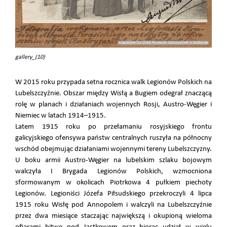
gallery_(10)
W 2015 roku przypada setna rocznica walk Legionów Polskich na
Lubelszczyźnie. Obszar między Wisłą a Bugiem odegrał znaczącą
rolę w planach i działaniach wojennych Rosji, Austro-Węgier i
Niemiec w latach 1914–1915.
Latem 1915 roku po przełamaniu rosyjskiego frontu
galicyjskiego ofensywa państw centralnych ruszyła na północny
wschód obejmując działaniami wojennymi tereny Lubelszczyzny.
U boku armii Austro-Węgier na lubelskim szlaku bojowym
walczyła I Brygada Legionów Polskich, wzmocniona
sformowanym w okolicach Piotrkowa 4 pułkiem piechoty
Legionów. Legioniści Józefa Piłsudskiego przekroczyli 4 lipca
1915 roku Wisłę pod Annopolem i walczyli na Lubelszczyźnie
przez dwa miesiące staczając największą i okupioną wieloma