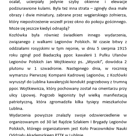
ocalał, ucierpiały jedynie szyby okienne i elewacje
podziurawione kulami. Była też inna strata – zginęły dwa małe
obrazy i dwie miniatury, zabrane przez węgierskiego żołnierza,
który niepostrzeżenie wszedł przez okno do pokoju gościnnego.
Może się jeszcze kiedyś odnajdą?
Kozłówka była również świadkiem innego wydarzenia,
związanego z walkami Legionów Polskich. W czasie bitwy z
oddziałami rosyjskimi w tym rejonie, w dniu 5 sierpnia 1915
roku zginął pod Biadaczką ppor. kawalerii 1 Pułku Ułanów
Legionów Polskich Jan Wojtkiewicz ps. „Wysoki”, dowódca 2
plutonu w 1 szwadronie. Następnego dnia, w rocznicę
wymarszu Pierwszej Kompanii Kadrowej Legionów, z Kozłówki
wyruszył do Lublina kawaleryjski kondukt pogrzebowy z trumną
ppor. Wojtkiewicza, który pochowany został na cmentarzu przy
ulicy Lipowej. Pogrzeb legionisty był wielką manifestacją
patriotyczną, która zgromadziła kilka tysięcy mieszkańców
Lublina.
Wydarzenia powyższe znalazły swoje odzwierciedlenie w
organizowanym od 30 lat Rajdzie Szlakiem I Brygady Legionów
Polskich, którego organizatorem jest Koło Pracowników Nauki
Oddziału Akademickiego PTTK w Lublinie.