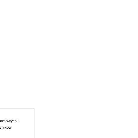
klamowych i
owników