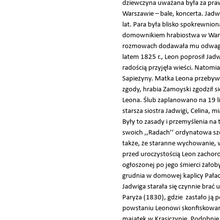
dziewczyna uważana była za praw
Warszawie – bale, koncerta. Jadw
lat. Para była blisko spokrewnio
domownikiem hrabiostwa w Warsz
rozmowach dodawała mu odwagi) o
latem 1825 r., Leon poprosił Jad
radością przyjęła wieści. Natomi
Sapieżyny. Matka Leona przebywał
zgody, hrabia Zamoyski zgodził si
Leona. Ślub zaplanowano na 19 li
starsza siostra Jadwigi, Celina, 
Były to zasady i przemyślenia 
swoich ,,Radach’’ ordynatowa szc
także, że staranne wychowanie, w
przed uroczystością Leon zachoro
ogłoszonej po jego śmierci żałob
grudnia w domowej kaplicy Pałacu
Jadwiga starała się czynnie brać
Paryża (1830), gdzie zastało ją 
powstaniu Leonowi skonfiskowano 
majątek w Krasiczynie. Podobnie 