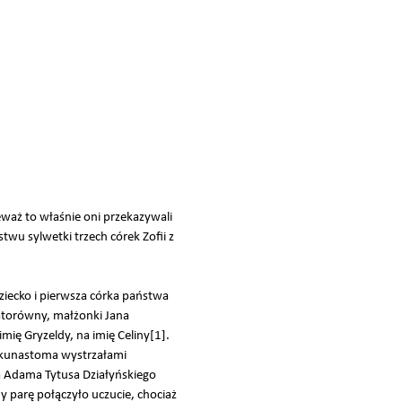
eważ to właśnie oni przekazywali
wu sylwetki trzech córek Zofii z
dziecko i pierwsza córka państwa
atorówny, małżonki Jana
mię Gryzeldy, na imię Celiny[1].
ilkunastoma wystrzałami
a Adama Tytusa Działyńskiego
 parę połączyło uczucie, chociaż