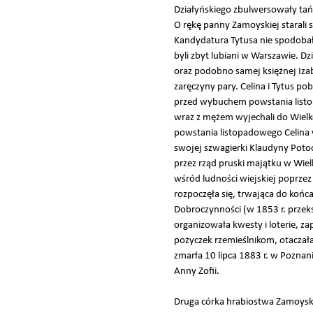
Działyńskiego zbulwersowały tań
O rękę panny Zamoyskiej starali 
Kandydatura Tytusa nie spodobała
byli zbyt lubiani w Warszawie. Dz
oraz podobno samej księżnej Izabe
zaręczyny pary. Celina i Tytus po
przed wybuchem powstania listop
wraz z mężem wyjechali do Wielk
powstania listopadowego Celina 
swojej szwagierki Klaudyny Potoc
przez rząd pruski majątku w Wiel
wśród ludności wiejskiej poprzez
rozpoczęła się, trwająca do końca
Dobroczynności (w 1853 r. przek
organizowała kwesty i loterie, z
pożyczek rzemieślnikom, otaczał
zmarła 10 lipca 1883 r. w Poznani
Anny Zofii.
Druga córka hrabiostwa Zamoyski