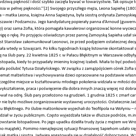
dziwą piękność i dość szybko zaczęła bywać w towarzystwie. Tak opisuje t
isia w pełnej piękności.’’[2] Swojego przyszłego męża, Leona Sapiehę (18
na – matka Leona, księżna Anna Sapieżyna, była siostrą ordynata Zamoyskie
awie i Podzamczu. Jego kandydaturę popierały panna d’Arnoud (guwernan
raz sama Zofia, która pomagała kawalerowi organizować konne wycieczki 
wigę o rękę. Po przyjęciu oświadczyn przez pannę Zamoyską Sapieha udał si
ast Stanisław zakomunikował Leonowi, że przed podjęciem ostatecznej decy
a wtedy w Szwajcarii. Po kilku tygodniach książę listownie skontaktował si
ę na ślub pary. 22 kwietnia 1825 r. w Pałacu Błękitnym w Warszawie odbyły s
stopada, kiedy to przypadały imieniny księżnej Izabeli. Miała to być podw
miała poślubić Tytusa Działyńskiego. W związku z zamążpójściem córek Zofia sp
na temat małżeństwa i wychowywania dzieci opracowane na podstawie włas
zególne miejsce w kształtowaniu młodego pokolenia widziała w miłości do 
ykształcenie, praca i poświęcenie dla dobra innych znaczą więcej niż dobra
wał na odrę. Ślub pary przełożono na grudzień. 1 grudnia 1825 r. zmarł ca
y nie było możliwe zorganizowanie wystawnej uroczystości. Ostatecznie Jadw
 Błękitnego. Po ślubie małżonkowie wyjechali do Teofilpola na Wołyniu – 
 udział w życiu publicznym. Często wyjeżdżała także w dłuższe podróże, m.i
powstanie listopadowe. Po jego upadku dzieliła trudy życia z mężem we Wro
majątek). Pomimo nienajlepszej sytuacji finansowej Sapiehom udało się w 
jak matka i siostra, Jadwiga angażowała się w działalność dobroczynną. W 