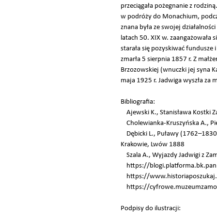
przeciągała pożegnanie z rodziną.
w podróży do Monachium, podczas 
znana była ze swojej działalnośc
latach 50. XIX w. zaangażowała 
starała się pozyskiwać fundusze 
zmarła 5 sierpnia 1857 r. Z małż
Brzozowskiej (wnuczki jej syna 
maja 1925 r. Jadwiga wyszła za m
Bibliografia:
Ajewski K., Stanisława Kostki Z
Cholewianka-Kruszyńska A., Pię
Dębicki L., Puławy (1762–1830). 
Krakowie, Lwów 1888
Szala A., Wyjazdy Jadwigi z Zamo
https://blogi.platforma.bk.pan
https://www.historiaposzukaj.p
https://cyfrowe.muzeumzamoys
Podpisy do ilustracji: