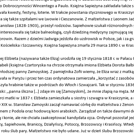
Dobroczynności Wincentego a Paulo. Księżna Sapieżyna zakładała także sie
ała kwesty, festyny, loterie. W trakcie powstania styczniowego w Krasiczyn
się także szpitalami we Lwowie i Cieszanowie. Z małżeństwa z Leonem Jadw
Stanisław (1828-1903), przeżył rodziców. Sapiehowie szukali różnorodnych
interesowała się także balneologią, czyli dziedziną medycyny zajmującą si
rowin. Razem z dziećmi Jadwiga jeździła do uzdrowisk w Polsce, jak i za gr
Kościeliska i Szczawnicy. Księżna Sapieżyna zmarła 29 marca 1890 r. w Kras
j Elżbieta (nazywana także Elizą) urodziła się 19 stycznia 1818 r. w Pałac
abeli (księżna Czartoryska na chrzcie otrzymała imiona Elżbieta Dorota Balb
odszej panny Zamoyskiej. Z pamiętnika Zofii wiemy, że Eliza wraz z matką
ała w Paryżu i przez ten czas ordynatowa zamierzała ,,korzystać z zasob
yła hrabinie także w podróżach do Włoch i Szwajcarii. Tak w styczniu 1836 r. 
ki: ,,panna śliczna [..] zdaje im się [Zamoyskim], że mnie złapią na męża. Ma
rci matki w 1837 r. Elżbieta zamieszkała u siostry i szwagra w Krasiczynie, 
 30 XIX w. Stanisław Zamoyski zaczął namawiać córkę do małżeństwa z Ze
nem z Podola oraz hodowcą koni arabskich. Zarządzał on także dawnymi do
 i konie, ale nie chciała zaakceptować kandydata ojca. Ordynat pozostał je
, Sapiehowie, Braniccy, Działyńscy, Potoccy, Brzozowscy i Krasińscy. Wtedy
roku ślub pary. Małżeństwo nie było udane. Już w dzień ślubu Brzozowski z