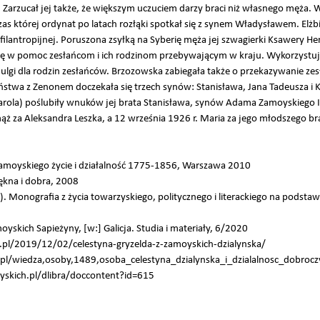
 Zarzucał jej także, że większym uczuciem darzy braci niż własnego męża. W
której ordynat po latach rozłąki spotkał się z synem Władysławem. Elżbie
i filantropijnej. Poruszona zsyłką na Syberię męża jej szwagierki Ksawery
się w pomoc zesłańcom i ich rodzinom przebywającym w kraju. Wykorzystują
i ulgi dla rodzin zesłańców. Brzozowska zabiegała także o przekazywanie ze
eństwa z Zenonem doczekała się trzech synów: Stanisława, Jana Tadeusza i K
Karola) poślubiły wnuków jej brata Stanisława, synów Adama Zamoyskiego I
ąż za Aleksandra Leszka, a 12 września 1926 r. Maria za jego młodszego br
amoyskiego życie i działalność 1775-1856, Warszawa 2010
kna i dobra, 2008
Monografia z życia towarzyskiego, politycznego i literackiego na podstaw
yskich Sapieżyny, [w:] Galicja. Studia i materiały, 6/2020
.pl/2019/12/02/celestyna-gryzelda-z-zamoyskich-dzialynska/
l/wiedza,osoby,1489,osoba_celestyna_dzialynska_i_dzialalnosc_dobroc
kich.pl/dlibra/doccontent?id=615