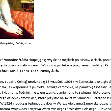
ziałyńskiej, Polska, 4. ćw.
u różnorodne źródła skupiają się zwykle na męskich przedstawicielach, poni
zęsto pozostawała w cieniu. W poniższym tekście pragniemy przybliżyć Państ
nisława Kostki (1775-1856) Zamoyskich.
ez rodzinę Celiną) urodziła się 15 września 1804 r. w Zamościu jako piąte 
mała, jak wspominała jej córka Jadwiga Zamoyska, na pamiątkę Gryzeldy B
 i Hetmana. Później, nie wiem czemu, zamieniono to świetne i historyczne i
szego dziecka Zamoyskich, które przyszło na świat w Zamościu, uczczono k
. W 1824 r. podczas jednego z balów w Warszawie panna Zamoyska poznał
atora-wojewody Księstwa Warszawskiego i Królestwa Polskiego. Już wtedy