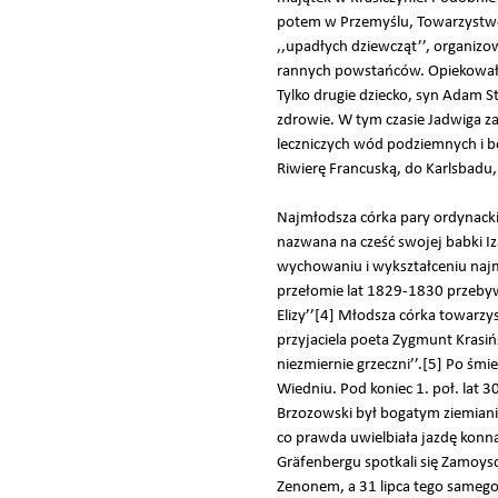
potem w Przemyślu, Towarzystwo 
,,upadłych dziewcząt’’, organizow
rannych powstańców. Opiekowała 
Tylko drugie dziecko, syn Adam 
zdrowie. W tym czasie Jadwiga za
leczniczych wód podziemnych i bo
Riwierę Francuską, do Karlsbadu, 
Najmłodsza córka pary ordynackie
nazwana na cześć swojej babki Iz
wychowaniu i wykształceniu najmł
przełomie lat 1829-1830 przebyw
Elizy’’[4] Młodsza córka towarzysz
przyjaciela poeta Zygmunt Krasińs
niezmiernie grzeczni’’.[5] Po śmie
Wiedniu. Pod koniec 1. poł. lat
Brzozowski był bogatym ziemiani
co prawda uwielbiała jazdę konną
Gräfenbergu spotkali się Zamoyscy
Zenonem, a 31 lipca tego samego 