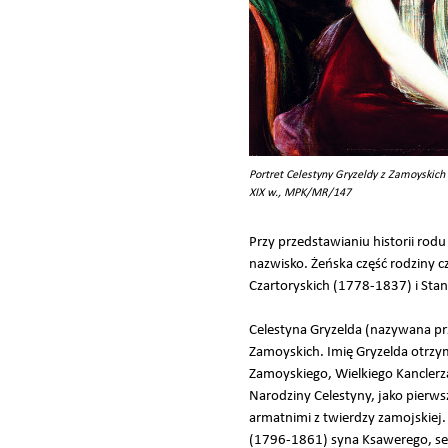
Portret Celestyny Gryzeldy z Zamoyskich D
XIX w., MPK/MR/147
Przy przedstawianiu historii rod
nazwisko. Żeńska część rodziny c
Czartoryskich (1778-1837) i Sta
Celestyna Gryzelda (nazywana prz
Zamoyskich. Imię Gryzelda otrzy
Zamoyskiego, Wielkiego Kanclerza
Narodziny Celestyny, jako pierw
armatnimi z twierdzy zamojskiej
(1796-1861) syna Ksawerego, sen