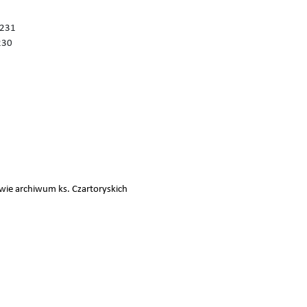
1231
230
awie archiwum ks. Czartoryskich