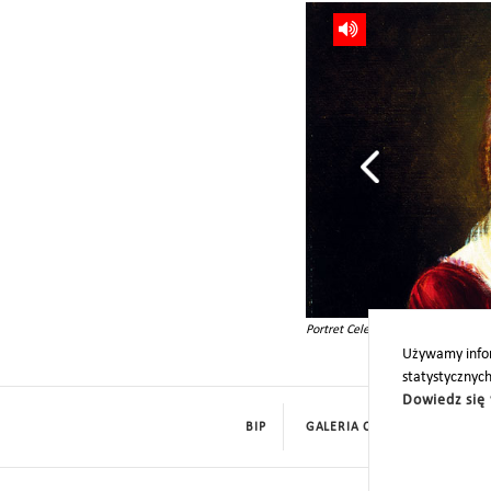
nany, lata 60. XIX w., MPK/F/1228
Portret Celestyny Gryzeldy z Zamoy
Używamy infor
statystycznyc
Dowiedz się 
BIP
GALERIA CYFROWA
ROD