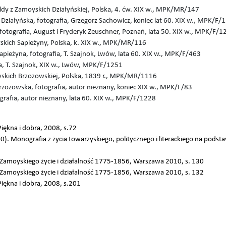
dy z Zamoyskich Działyńskiej, Polska, 4. ćw. XIX w., MPK/MR/147
ziałyńska, fotografia, Grzegorz Sachowicz, koniec lat 60. XIX w., MPK/F/
otografia, August i Fryderyk Zeuschner, Poznań, lata 50. XIX w., MPK/F/1
skich Sapieżyny, Polska, k. XIX w., MPK/MR/116
ieżyna, fotografia, T. Szajnok, Lwów, lata 60. XIX w., MPK/F/463
, T. Szajnok, XIX w., Lwów, MPK/F/1251
yskich Brzozowskiej, Polska, 1839 r., MPK/MR/1116
zozowska, fotografia, autor nieznany, koniec XIX w., MPK/F/83
afia, autor nieznany, lata 60. XIX w., MPK/F/1228
iękna i dobra, 2008, s.72
0). Monografia z życia towarzyskiego, politycznego i literackiego na podst
i Zamoyskiego życie i działalność 1775-1856, Warszawa 2010, s. 130
i Zamoyskiego życie i działalność 1775-1856, Warszawa 2010, s. 132
iękna i dobra, 2008, s.201