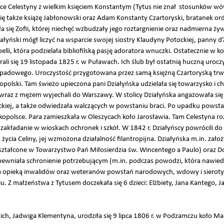
ce Celestyny z wielkim księciem Konstantym (Tytus nie znał stosunków w
się także książę Jabłonowski oraz Adam Konstanty Czartoryski, bratanek o
 się Zofii, której niechęć wzbudzały jego roztargnienie oraz nadmierna ży
iałyński mógł liczyć na wsparcie swojej siostry Klaudyny Potockiej, panny 
lli, która podzielała bibliofilską pasję adoratora wnuczki. Ostatecznie w k
brali się 19 listopada 1825 r. w Puławach. Ich ślub był ostatnią huczną urocz
adowego. Uroczystość przygotowana przez samą księżną Czartoryską trwał
opolski. Tam świeżo upieczona pani Działyńska udzielała się towarzysko i
wraz z mężem wyjechali do Warszawy. W stolicy Działyńska angażowała się
kiej, a także odwiedzała walczących w powstaniu braci. Po upadku powstan
kopolsce. Para zamieszkała w Oleszycach koło Jarosławia. Tam Celestyna r
 zakładanie w wioskach ochronek i szkół. W 1842 r. Działyńscy powrócili 
 życia Celiny, jej wzmożona działalność filantropijna. Działyńska m.in. za
ształcone w Towarzystwo Pań Miłosierdzia św. Wincentego a Paulo) oraz Do
apewniała schronienie potrzebującym (m.in. podczas powodzi, która nawiedz
a opieką inwalidów oraz weteranów powstań narodowych, wdowy i sieroty 
u. Z małżeństwa z Tytusem doczekała się 6 dzieci: Elżbiety, Jana Kantego, Ja
ch, Jadwiga Klementyna, urodziła się 9 lipca 1806 r. w Podzamczu koło Mac