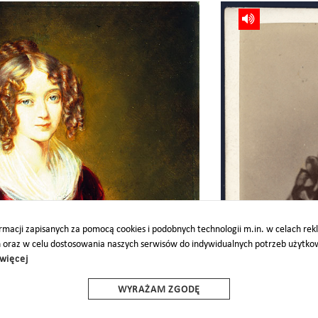
skich Działyńskiej, Polska, 4. ćw. XIX w., MPK/MR/147
Celestyna z Zamoyskich Dział
MPK/F/1231
macji zapisanych za pomocą cookies i podobnych technologii m.in. w celach re
h oraz w celu dostosowania naszych serwisów do indywidualnych potrzeb użytk
więcej
O
PARTNERZY
PROJEKTY UE
DOTACJE
DOSTĘPNOŚĆ
WYRAŻAM ZGODĘ