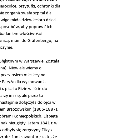
rocińce, przytułki, ochronki dla
ie zorganizowała szpital dla
iga miała dziewięcioro dzieci.
 sposobów, aby poprawić ich
ę badaniem właściwości
anicą, m.in. do Gräfenbergu, na
iczynie.
u Błękitnym w Warszawie. Została
ina). Niewiele wiemy o
 przez osiem miesięcy na
ów Paryża dla wychowania
pisał o Elizie w liście do
rzy im się, ale przez to
a następnie dołączyła do ojca w
nonem Brzozowskim (1806-1887).
brami Koniecpolskich. Elżbieta
dnak nieugięty. Latem 1841 r. w
 odbyły się zaręczyny Elizy z
robił żonie awanturę za to, że