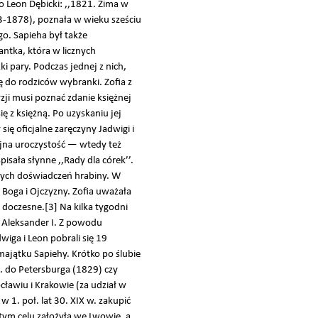
o Leon Dębicki: ,,1821. Zima w
03-1878), poznała w wieku sześciu
go. Sapieha był także
tka, która w licznych
pary. Podczas jednej z nich,
ę do rodziców wybranki. Zofia z
zji musi poznać zdanie księżnej
ę z księżną. Po uzyskaniu jej
ię oficjalne zaręczyny Jadwigi i
ójna uroczystość — wtedy też
isała słynne ,,Rady dla córek’’.
nych doświadczeń hrabiny. W
Boga i Ojczyzny. Zofia uważała
 doczesne.[3] Na kilka tygodni
r Aleksander I. Z powodu
iga i Leon pobrali się 19
majątku Sapiehy. Krótko po ślubie
n. do Petersburga (1829) czy
cławiu i Krakowie (za udział w
1. poł. lat 30. XIX w. zakupić
tym celu założyła we Lwowie, a