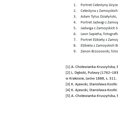
Portret Celestyny Gryzel
Celestyna z Zamoyskich D
Adam Tytus Działyński, f
Portret Jadwigi z Zamoy
Jadwiga z Zamoyskich Sap
Leon Sapieha, fotografia
Portret Elżbiety z Zamo
Elżbieta z Zamoyskich Br
Zenon Brzozowski, fotogr
[1] A. Cholewianka-Kruszyńska, P
[2] L. Dębicki, Puławy (1762–183
w Krakowie, Lwów 1888, s. 311.
[3] K. Ajewski, Stanisława Kostk
[4] K. Ajewski, Stanisława Kostk
[5] A. Cholewianka-Kruszyńska, P