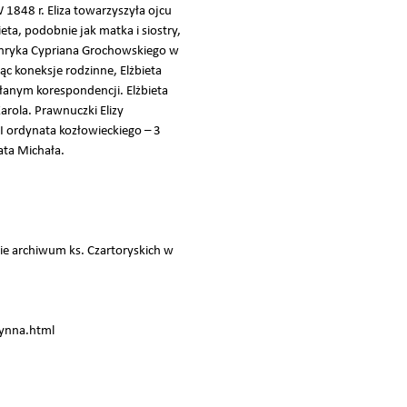
 1848 r. Eliza towarzyszyła ojcu
ta, podobnie jak matka i siostry,
 Henryka Cypriana Grochowskiego w
c koneksje rodzinne, Elżbieta
słanym korespondencji. Elżbieta
arola. Prawnuczki Elizy
I ordynata kozłowieckiego – 3
ata Michała.
ie archiwum ks. Czartoryskich w
zynna.html