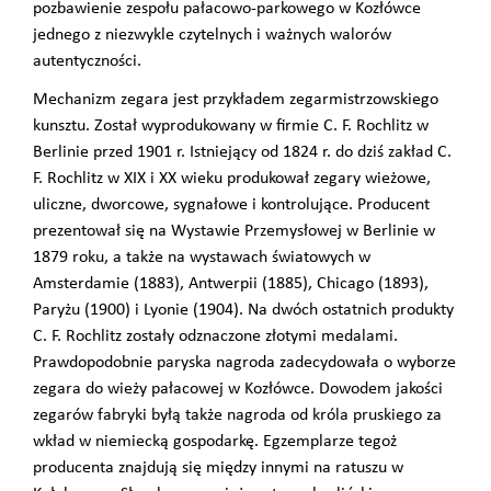
pozbawienie zespołu pałacowo-parkowego w Kozłówce
jednego z niezwykle czytelnych i ważnych walorów
autentyczności.
Mechanizm zegara jest przykładem zegarmistrzowskiego
kunsztu. Został wyprodukowany w firmie C. F. Rochlitz w
Berlinie przed 1901 r. Istniejący od 1824 r. do dziś zakład C.
F. Rochlitz w XIX i XX wieku produkował zegary wieżowe,
uliczne, dworcowe, sygnałowe i kontrolujące. Producent
prezentował się na Wystawie Przemysłowej w Berlinie w
1879 roku, a także na wystawach światowych w
Amsterdamie (1883), Antwerpii (1885), Chicago (1893),
Paryżu (1900) i Lyonie (1904). Na dwóch ostatnich produkty
C. F. Rochlitz zostały odznaczone złotymi medalami.
Prawdopodobnie paryska nagroda zadecydowała o wyborze
zegara do wieży pałacowej w Kozłówce. Dowodem jakości
zegarów fabryki byłą także nagroda od króla pruskiego za
wkład w niemiecką gospodarkę. Egzemplarze tegoż
producenta znajdują się między innymi na ratuszu w