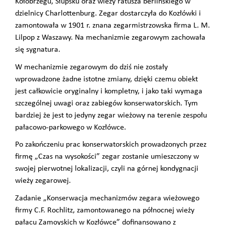
Kołobrzegu, Słupsku oraz wieży ratusza berlińskiego w
dzielnicy Charlottenburg. Zegar dostarczyła do Kozłówki i
zamontowała w 1901 r. znana zegarmistrzowska firma L. M.
Lilpop z Waszawy. Na mechanizmie zegarowym zachowała
się sygnatura.
W mechanizmie zegarowym do dziś nie zostały
wprowadzone żadne istotne zmiany, dzięki czemu obiekt
jest całkowicie oryginalny i kompletny, i jako taki wymaga
szczególnej uwagi oraz zabiegów konserwatorskich. Tym
bardziej że jest to jedyny zegar wieżowy na terenie zespołu
pałacowo-parkowego w Kozłówce.
Po zakończeniu prac konserwatorskich prowadzonych przez
firmę „Czas na wysokości” zegar zostanie umieszczony w
swojej pierwotnej lokalizacji, czyli na górnej kondygnacji
wieży zegarowej.
Zadanie „Konserwacja mechanizmów zegara wieżowego
firmy C.F. Rochlitz, zamontowanego na północnej wieży
pałacu Zamoyskich w Kozłówce” dofinansowano z