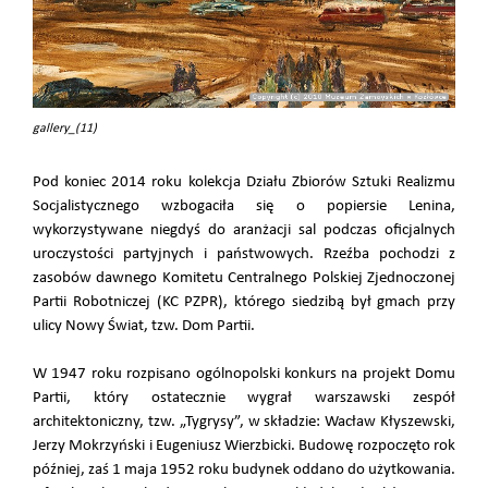
gallery_(11)
Pod koniec 2014 roku kolekcja Działu Zbiorów Sztuki Realizmu
Socjalistycznego wzbogaciła się o popiersie Lenina,
wykorzystywane niegdyś do aranżacji sal podczas oficjalnych
uroczystości partyjnych i państwowych. Rzeźba pochodzi z
zasobów dawnego Komitetu Centralnego Polskiej Zjednoczonej
Partii Robotniczej (KC PZPR), którego siedzibą był gmach przy
ulicy Nowy Świat, tzw. Dom Partii.
W 1947 roku rozpisano ogólnopolski konkurs na projekt Domu
Partii, który ostatecznie wygrał warszawski zespół
architektoniczny, tzw. „Tygrysy”, w składzie: Wacław Kłyszewski,
Jerzy Mokrzyński i Eugeniusz Wierzbicki. Budowę rozpoczęto rok
później, zaś 1 maja 1952 roku budynek oddano do użytkowania.