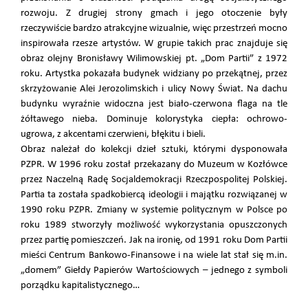
rozwoju. Z drugiej strony gmach i jego otoczenie były
rzeczywiście bardzo atrakcyjne wizualnie, więc przestrzeń mocno
inspirowała rzesze artystów. W grupie takich prac znajduje się
obraz olejny Bronisławy Wilimowskiej pt. „Dom Partii” z 1972
roku. Artystka pokazała budynek widziany po przekątnej, przez
skrzyżowanie Alei Jerozolimskich i ulicy Nowy Świat. Na dachu
budynku wyraźnie widoczna jest biało-czerwona flaga na tle
żółtawego nieba. Dominuje kolorystyka ciepła: ochrowo-
ugrowa, z akcentami czerwieni, błękitu i bieli.
Obraz należał do kolekcji dzieł sztuki, którymi dysponowała
PZPR. W 1996 roku został przekazany do Muzeum w Kozłówce
przez Naczelną Radę Socjaldemokracji Rzeczpospolitej Polskiej.
Partia ta została spadkobiercą ideologii i majątku rozwiązanej w
1990 roku PZPR. Zmiany w systemie politycznym w Polsce po
roku 1989 stworzyły możliwość wykorzystania opuszczonych
przez partię pomieszczeń. Jak na ironię, od 1991 roku Dom Partii
mieści Centrum Bankowo-Finansowe i na wiele lat stał się m.in.
„domem” Giełdy Papierów Wartościowych – jednego z symboli
porządku kapitalistycznego…