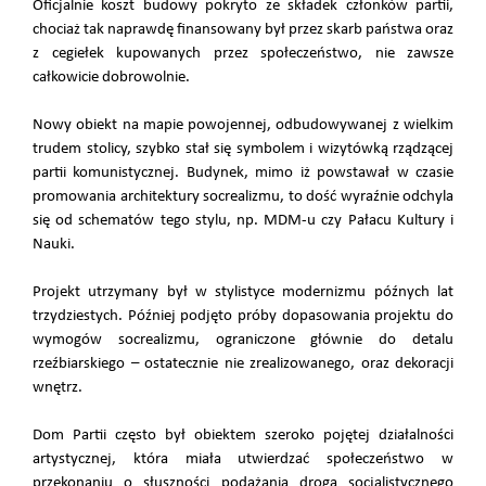
Oficjalnie koszt budowy pokryto ze składek członków partii,
chociaż tak naprawdę finansowany był przez skarb państwa oraz
z cegiełek kupowanych przez społeczeństwo, nie zawsze
całkowicie dobrowolnie.
Nowy obiekt na mapie powojennej, odbudowywanej z wielkim
trudem stolicy, szybko stał się symbolem i wizytówką rządzącej
partii komunistycznej. Budynek, mimo iż powstawał w czasie
promowania architektury socrealizmu, to dość wyraźnie odchyla
się od schematów tego stylu, np. MDM-u czy Pałacu Kultury i
Nauki.
Projekt utrzymany był w stylistyce modernizmu późnych lat
trzydziestych. Później podjęto próby dopasowania projektu do
wymogów socrealizmu, ograniczone głównie do detalu
rzeźbiarskiego – ostatecznie nie zrealizowanego, oraz dekoracji
wnętrz.
Dom Partii często był obiektem szeroko pojętej działalności
artystycznej, która miała utwierdzać społeczeństwo w
przekonaniu o słuszności podążania drogą socjalistycznego