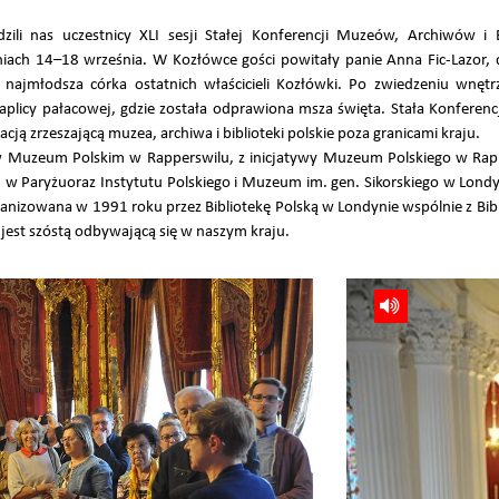
li nas uczestnicy XLI sesji Stałej Konferencji Muzeów, Archiwów i B
niach 14–18 września. W Kozłówce gości powitały panie Anna Fic-Lazo
najmłodsza córka ostatnich właścicieli Kozłówki. Po zwiedzeniu wnętrz
 kaplicy pałacowej, gdzie została odprawiona msza święta. Stała Konferen
acją zrzeszającą muzea, archiwa i biblioteki polskie poza granicami kraju.
w Muzeum Polskim w Rapperswilu, z inicjatywy Muzeum Polskiego w Rapp
iej w Paryżuoraz Instytutu Polskiego i Muzeum im. gen. Sikorskiego w Londy
organizowana w 1991 roku przez Bibliotekę Polską w Londynie wspólnie z Bib
jest szóstą odbywającą się w naszym kraju.