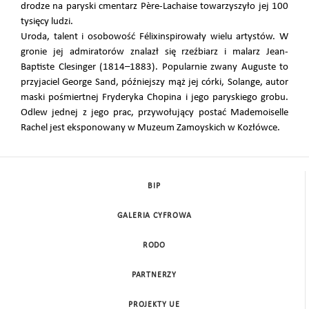
drodze na paryski cmentarz Père-Lachaise towarzyszyło jej 100
tysięcy ludzi.
Uroda, talent i osobowość Félixinspirowały wielu artystów. W
gronie jej admiratorów znalazł się rzeźbiarz i malarz Jean-
Baptiste Clesinger (1814–1883). Popularnie zwany Auguste to
przyjaciel George Sand, późniejszy mąż jej córki, Solange, autor
maski pośmiertnej Fryderyka Chopina i jego paryskiego grobu.
Odlew jednej z jego prac, przywołujący postać Mademoiselle
Rachel jest eksponowany w Muzeum Zamoyskich w Kozłówce.
BIP
GALERIA CYFROWA
RODO
PARTNERZY
PROJEKTY UE