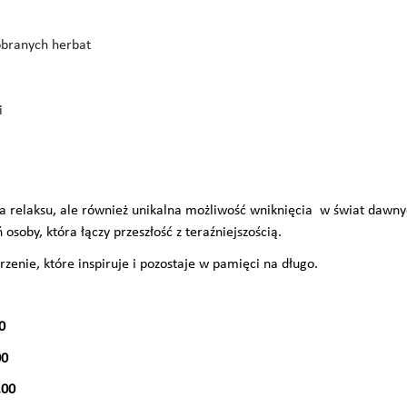
obranych herbat
i
.
ila relaksu, ale również unikalna możliwość wniknięcia w świat dawn
 osoby, która łączy przeszłość z teraźniejszością.
enie, które inspiruje i pozostaje w pamięci na długo.
0
00
.00