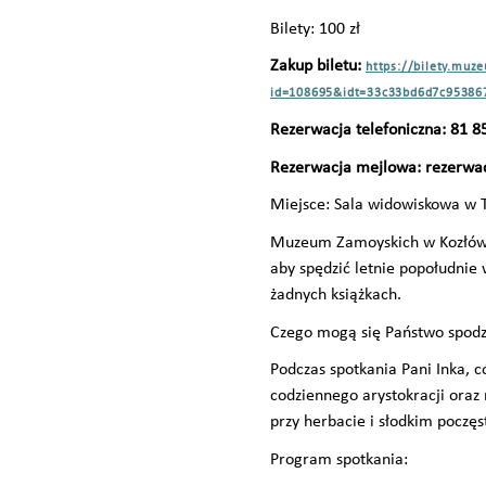
Bilety: 100 zł
Zakup biletu:
https://bilety.mu
id=108695&idt=33c33bd6d7c9538
Rezerwacja telefoniczna: 81 8
Rezerwacja mejlowa: rezerw
Miejsce: Sala widowiskowa w 
Muzeum Zamoyskich w Kozłówce
aby spędzić letnie popołudnie 
żadnych książkach.
Czego mogą się Państwo spod
Podczas spotkania Pani Inka, c
codziennego arystokracji oraz 
przy herbacie i słodkim poczęs
Program spotkania: