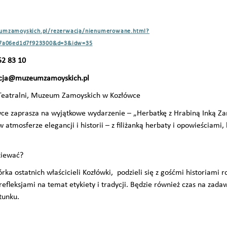
zeumzamoyskich.pl/rezerwacja/nienumerowane.html?
67a06ed1d7f923300&d=3&idw=35
52 83 10
acja@muzeumzamoyskich.pl
Teatralni, Muzeum Zamoyskich w Kozłówce
 zaprasza na wyjątkowe wydarzenie – „Herbatkę z Hrabiną Inką Zam
w atmosferze elegancji i historii – z filiżanką herbaty i opowieściami
ziewać?
órka ostatnich właścicieli Kozłówki, podzieli się z gośćmi historiami 
refleksjami na temat etykiety i tradycji. Będzie również czas na zad
tunku.