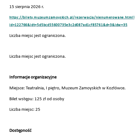
15 sierpnia 2026 r.
https://bilety.muzeumzamoyskich.pl/rezerwacja/nienumerowane.html?
id=122766&idt=5d5bcd55600735e3c2d087ad1cf85761&d=3&idw=35
Liczba miejsc jest ograniczona.
Liczba miejsc jest ograniczona.
Informacje organizacyjne
Miejsce: Teatralnia, I piętro, Muzeum Zamoyskich w Kozłówce.
Bilet wstępu: 125 zł od osoby
Liczba miejsc: 25
Dostępność