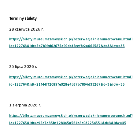
Terminy i bilety
28 czerwca 2026 r.
https://bilety.muzeumzamoyskich.pl/rezerwacja/nienumerowane.html?
id=122763&idt=5b7b99d62675a99daf5ceffc2a062587&d=3&idw=35
25 lipca 2026 r.
https://bilety.muzeumzamoyskich.pl/rezerwacja/nienumerowane.html?
id=122764&idt=21f44ff2089fe928e4b37b7864d33267&d=3&idw=35
1 sierpnia 2026 r.
https://bilety.muzeumzamoyskich.pl/rezerwacja/nienumerowane.html?
id=122765&idt=c95d7e85bc128345a561b8c032254551&d=3&idw=35