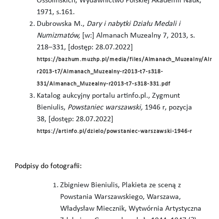
Ossolińskich, Wydawnictwo Polskiej Akademii Nauk,
1971, s.161.
Dubrowska M.,
Dary i nabytki Działu Medali i
Numizmatów,
[w:] Almanach Muzealny 7, 2013, s.
218–331, [dostęp: 28.07.2022]
https://bazhum.muzhp.pl/media/files/Almanach_Muzealny/Alma
r2013-t7/Almanach_Muzealny-r2013-t7-s318-
331/Almanach_Muzealny-r2013-t7-s318-331.pdf
Katalog aukcyjny portalu artinfo.pl., Zygmunt
Bieniulis,
Powstaniec warszawski,
1946 r, pozycja
38, [dostęp: 28.07.2022]
https://artinfo.pl/dzielo/powstaniec-warszawski-1946-r
Podpisy do fotografii:
Zbigniew Bieniulis, Plakieta ze sceną z
Powstania Warszawskiego, Warszawa,
Władysław Miecznik, Wytwórnia Artystyczna