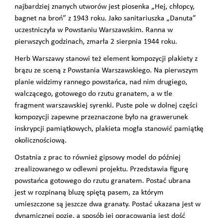
najbardziej znanych utworów jest piosenka „Hej, chłopcy,
bagnet na broń” z 1943 roku. Jako sanitariuszka „Danuta”
uczestniczyła w Powstaniu Warszawskim. Ranna w
pierwszych godzinach, zmarła 2 sierpnia 1944 roku.
Herb Warszawy stanowi też element kompozycji plakiety z
brązu ze sceną z Powstania Warszawskiego. Na pierwszym
planie widzimy rannego powstańca, nad nim drugiego,
walczącego, gotowego do rzutu granatem, a w tle
fragment warszawskiej syrenki. Puste pole w dolnej części
kompozycji zapewne przeznaczone było na grawerunek
inskrypcji pamiątkowych, plakieta mogła stanowić pamiątkę
okolicznościową.
Ostatnia z prac to również gipsowy model do później
zrealizowanego w odlewni projektu. Przedstawia figurę
powstańca gotowego do rzutu granatem. Postać ubrana
jest w rozpinaną bluzę spiętą pasem, za którym
umieszczone są jeszcze dwa granaty. Postać ukazana jest w
dynamicznej pozie, a sposób jej opracowania jest dość