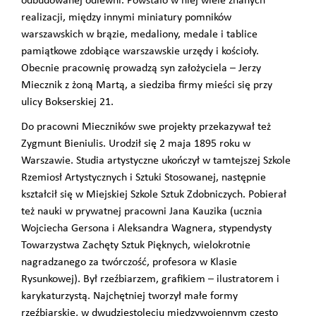
odbudowanej odlewni. Powstało w niej wiele znanych
realizacji, między innymi miniatury pomników
warszawskich w brązie, medaliony, medale i tablice
pamiątkowe zdobiące warszawskie urzędy i kościoły.
Obecnie pracownię prowadzą syn założyciela – Jerzy
Miecznik z żoną Martą, a siedziba firmy mieści się przy
ulicy Bokserskiej 21.
Do pracowni Mieczników swe projekty przekazywał też
Zygmunt Bieniulis. Urodził się 2 maja 1895 roku w
Warszawie. Studia artystyczne ukończył w tamtejszej Szkole
Rzemiosł Artystycznych i Sztuki Stosowanej, następnie
kształcił się w Miejskiej Szkole Sztuk Zdobniczych. Pobierał
też nauki w prywatnej pracowni Jana Kauzika (ucznia
Wojciecha Gersona i Aleksandra Wagnera, stypendysty
Towarzystwa Zachęty Sztuk Pięknych, wielokrotnie
nagradzanego za twórczość, profesora w Klasie
Rysunkowej). Był rzeźbiarzem, grafikiem – ilustratorem i
karykaturzystą. Najchętniej tworzył małe formy
rzeźbiarskie, w dwudziestoleciu międzywojennym często