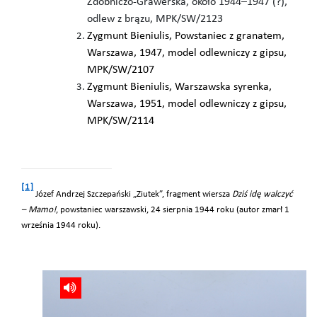
Zdobniczo-Grawerska, około 1944–1947 (?),
odlew z brązu, MPK/SW/2123
Zygmunt Bieniulis, Powstaniec z granatem,
Warszawa, 1947, model odlewniczy z gipsu,
MPK/SW/2107
Zygmunt Bieniulis, Warszawska syrenka,
Warszawa, 1951, model odlewniczy z gipsu,
MPK/SW/2114
[1]
Józef Andrzej Szczepański „Ziutek”, fragment wiersza
Dziś idę walczyć
– Mamo
!
, powstaniec warszawski, 24 sierpnia 1944 roku (autor zmarł 1
września 1944 roku).