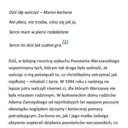
Dziś idę walczyć – Mamo kochana
Nie płacz, nie trzeba, ciesz się jak ja,
Serce mam w piersi rozkołatane
[1]
Serce mi dziś tak cudnie gra.
Dziś, w kolejną rocznicę wybuchu Powstania Warszawskiego
wspominamy tych, którym tak droga była wolność, że
walcząc o nią poświęcali to, co chcielibyśmy zatrzymać jak
najdłużej – młodość i życie.
W 1944 roku z nadzieją na
lepsze jutro walczyli również ci, dla których Warszawa nie
była miastem rodzinnym. W kozłowieckim domu rodziców
Adama Zamoyskiego od najmłodszych lat wpajano poczucie
obowiązku względem ojczyzny i koniecznej pomocy
potrzebującym. Zarówno on, jak i jego matka Jadwiga
aktywnie wspierali działania powstańców warszawskich, co