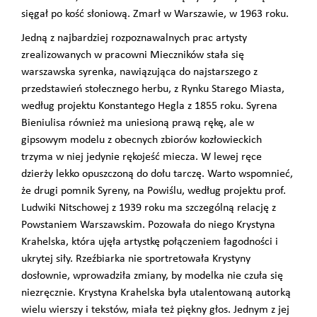
sięgał po kość słoniową. Zmarł w Warszawie, w 1963 roku.
Jedną z najbardziej rozpoznawalnych prac artysty
zrealizowanych w pracowni Mieczników stała się
warszawska syrenka, nawiązująca do najstarszego z
przedstawień stołecznego herbu, z Rynku Starego Miasta,
według projektu Konstantego Hegla z 1855 roku. Syrena
Bieniulisa również ma uniesioną prawą rękę, ale w
gipsowym modelu z obecnych zbiorów kozłowieckich
trzyma w niej jedynie rękojeść miecza. W lewej ręce
dzierży lekko opuszczoną do dołu tarczę. Warto wspomnieć,
że drugi pomnik Syreny, na Powiślu, według projektu prof.
Ludwiki Nitschowej z 1939 roku ma szczególną relację z
Powstaniem Warszawskim. Pozowała do niego Krystyna
Krahelska, która ujęła artystkę połączeniem łagodności i
ukrytej siły. Rzeźbiarka nie sportretowała Krystyny
dosłownie, wprowadziła zmiany, by modelka nie czuła się
niezręcznie. Krystyna Krahelska była utalentowaną autorką
wielu wierszy i tekstów, miała też piękny głos. Jednym z jej