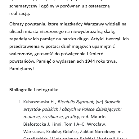
schematyczny i ogólny w porównaniu z ostateczną
realizacją.
Obrazy powstania, które mieszkańcy Warszawy widzieli na
ulicach miasta niszczonego na niewyobrażalną skalę,
zapadały w ich pamięć na bardzo długo. Artyści tworzyli ich
przedstawienia w postaci dzieł mających upamiętnić
waleczność, gotowość do poświęcenia i śmierć
powstańców. Pamięć o wydarzeniach 1944 roku trwa.
Pamiętamy!
Bibliografia i netografia:
Kubaszewska H
., Bieniulis Zygmunt,
[w:]
Słownik
artystów polskich i obcych w Polsce działających:
malarze, rzeźbiarze, graficy
, red. Maurin-
Białostocka J. i inni, Tom I A–C, Wrocław,
Warszawa, Kraków, Gdańsk, Zakład Narodowy im.