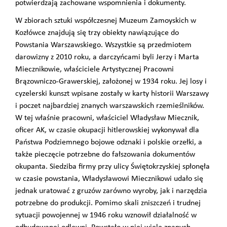
potwierdzają zachowane wspomnienia i dokumenty.
W zbiorach sztuki współczesnej Muzeum Zamoyskich w
Kozłówce znajdują się trzy obiekty nawiązujące do
Powstania Warszawskiego. Wszystkie są przedmiotem
darowizny z 2010 roku, a darczyńcami byli Jerzy i Marta
Miecznikowie, właściciele Artystycznej Pracowni
Brązowniczo-Grawerskiej, założonej w 1934 roku. Jej losy i
cyzelerski kunszt wpisane zostały w karty historii Warszawy
i poczet najbardziej znanych warszawskich rzemieślników.
W tej właśnie pracowni, właściciel Władysław Miecznik,
oficer AK, w czasie okupacji hitlerowskiej wykonywał dla
Państwa Podziemnego bojowe odznaki i polskie orzełki, a
także pieczęcie potrzebne do fałszowania dokumentów
okupanta. Siedziba firmy przy ulicy Świętokrzyskiej spłonęła
w czasie powstania, Władysławowi Miecznikowi udało się
jednak uratować z gruzów zarówno wyroby, jak i narzędzia
potrzebne do produkcji. Pomimo skali zniszczeń i trudnej
sytuacji powojennej w 1946 roku wznowił działalność w