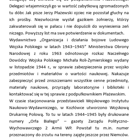
Delegaci wtajemniczyli go w wartość zabytkową zgromadzonych
tu dóbr. Jak pisze Jerzy Płażewski ojciec nie pozostał głuchy na
ich prośby. Niezwłocznie wysłał gazikiem żołnierzy, którzy
zakwaterowali się w pałacu i nie dopuścili do wyniesienia zeń
niczego. Powyższy list ma swe potwierdzenie w dokumentach.
Wydawnictwo „Organizacja i działania bojowe Ludowego
Wojska Polskiego w latach 1943–1945” Ministerstwa Obrony
Narodowej z roku 1963 odnotowuje rozkaz Naczelnego
Dowódcy Wojska Polskiego Michała Roli-Żymierskiego wydany
w listopadzie 1944 r., w sprawie zabezpieczenia przez wojsko
przedmiotów i materiałów o wartości naukowej. Nakazuje
zabezpieczyć przed zniszczeniami wszystkie cenne przedmioty,
materiały naukowe, przyrządy laboratoryjne i biblioteki i
kontaktować się w tej sprawie z podpułkownikiem Płażewskim.
W czasie stacjonowania przedstawicieli Wojskowego Instytutu
Naukowo-Wydawniczego, w Kozłówce utworzono Wojskową
Drukarnię Polową. To tu w latach 1944–1945 były drukowane
numery „Orła Białego” – gazety Zarządu Polityczno-
Wychowawczego 2 Armii WP. Powstał tu m.in. numer
przeznaczony do zrzutu na tereny zajęte jeszcze przez Niemców.