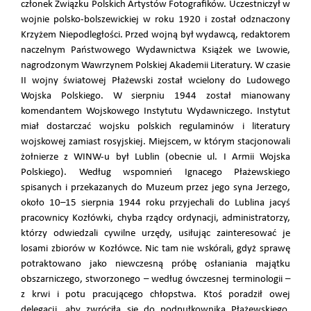
członek Związku Polskich Artystów Fotografików. Uczestniczył w
wojnie polsko-bolszewickiej w roku 1920 i został odznaczony
Krzyżem Niepodległości. Przed wojną był wydawcą, redaktorem
naczelnym Państwowego Wydawnictwa Książek we Lwowie,
nagrodzonym Wawrzynem Polskiej Akademii Literatury. W czasie
II wojny światowej Płażewski został wcielony do Ludowego
Wojska Polskiego. W sierpniu 1944 został mianowany
komendantem Wojskowego Instytutu Wydawniczego. Instytut
miał dostarczać wojsku polskich regulaminów i literatury
wojskowej zamiast rosyjskiej. Miejscem, w którym stacjonowali
żołnierze z WINW-u był Lublin (obecnie ul. I Armii Wojska
Polskiego). Według wspomnień Ignacego Płażewskiego
spisanych i przekazanych do Muzeum przez jego syna Jerzego,
około 10–15 sierpnia 1944 roku przyjechali do Lublina jacyś
pracownicy Kozłówki, chyba rządcy ordynacji, administratorzy,
którzy odwiedzali cywilne urzędy, usiłując zainteresować je
losami zbiorów w Kozłówce. Nic tam nie wskórali, gdyż sprawę
potraktowano jako niewczesną próbę osłaniania majątku
obszarniczego, stworzonego – według ówczesnej terminologii –
z krwi i potu pracującego chłopstwa. Ktoś poradził owej
delegacji, aby zwróciła się do podpułkownika Płażewskiego.