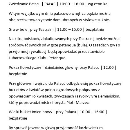
Zwiedzanie Pałacu | PAŁAC | 10:00 – 16:00 | wg cennika
W tym wyjątkowym dniu pałacowe wnętrza będzie można
obejrzeć w towarzystwie dam ubranych w stylowe suknie.
Gra w bule |przy Teatralni | 11:00 – 15:00 | bezpłatnie
Na kilku boiskach, zlokalizowanych przy Teatralni, będzie można
spróbować swoich sił w grze petanque (bule). O zasadach gry i o
przyjemnej rywalizacji będą opowiadać przedstawiciele
Lubartowskiego Klubu Petanque.
Pokaz florystyczny | dziedziniec główny, przy Pałacu | 12:00 |
bezpłatnie
Przy głównym wejściu do Pałacu odbędzie się pokaz florystyczny
bukietów z kwiatów polno-ogrodowych połączony z
opowieściami o kwiatach, zwyczajach i savoir-vivre ziemiańskim,
który poprowadzi mistrz florysta Piotr Marzec.
Wielki bukiet imieninowy | przy Pałacu | 10:00 – 16:00 |
bezpłatnie
By sprawić jeszcze większą przyjemność kozłowieckim