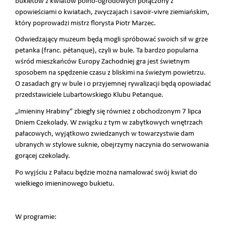
bukietów z kwiatów polno-ogrodowych połączony z
opowieściami o kwiatach, zwyczajach i savoir-vivre ziemiańskim,
który poprowadzi mistrz florysta Piotr Marzec.
Odwiedzający muzeum będą mogli spróbować swoich sił w grze
petanka (franc. pétanque), czyli w bule. Ta bardzo popularna
wśród mieszkańców Europy Zachodniej gra jest świetnym
sposobem na spędzenie czasu z bliskimi na świeżym powietrzu.
O zasadach gry w bule i o przyjemnej rywalizacji będą opowiadać
przedstawiciele Lubartowskiego Klubu Petanque.
„Imieniny Hrabiny” zbiegły się również z obchodzonym 7 lipca
Dniem Czekolady. W związku z tym w zabytkowych wnętrzach
pałacowych, wyjątkowo zwiedzanych w towarzystwie dam
ubranych w stylowe suknie, obejrzymy naczynia do serwowania
gorącej czekolady.
Po wyjściu z Pałacu będzie można namalować swój kwiat do
wielkiego imieninowego bukietu.
W programie: