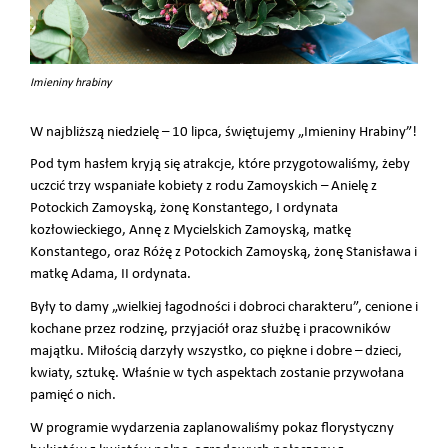
Imieniny hrabiny
W najbliższą niedzielę – 10 lipca, świętujemy „Imieniny Hrabiny”!
Pod tym hasłem kryją się atrakcje, które przygotowaliśmy, żeby
uczcić trzy wspaniałe kobiety z rodu Zamoyskich – Anielę z
Potockich Zamoyską, żonę Konstantego, I ordynata
kozłowieckiego, Annę z Mycielskich Zamoyską, matkę
Konstantego, oraz Różę z Potockich Zamoyską, żonę Stanisława i
matkę Adama, II ordynata.
Były to damy „wielkiej łagodności i dobroci charakteru”, cenione i
kochane przez rodzinę, przyjaciół oraz służbę i pracowników
majątku. Miłością darzyły wszystko, co piękne i dobre – dzieci,
kwiaty, sztukę. Właśnie w tych aspektach zostanie przywołana
pamięć o nich.
W programie wydarzenia zaplanowaliśmy pokaz florystyczny