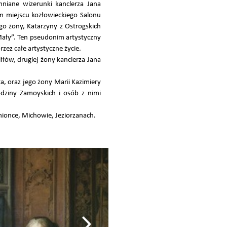
niane wizerunki kanclerza Jana
m miejscu kozłowieckiego Salonu
go żony, Katarzyny z Ostrogskich
Mały”. Ten pseudonim artystyczny
zez całe artystyczne życie.
łłów, drugiej żony kanclerza Jana
, oraz jego żony Marii Kazimiery
odziny Zamoyskich i osób z nimi
mionce, Michowie, Jeziorzanach.