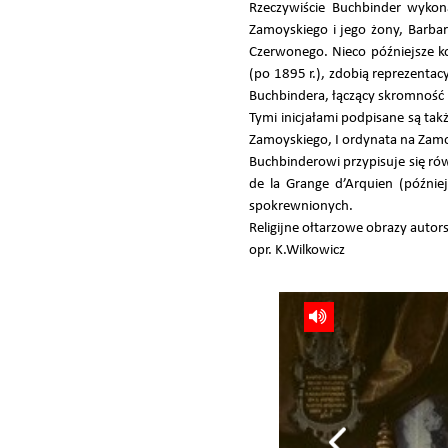
Rzeczywiście Buchbinder wykon
Zamoyskiego i jego żony, Barba
Czerwonego. Nieco późniejsze ko
(po 1895 r.), zdobią reprezenta
Buchbindera, łączący skromność i
Tymi inicjałami podpisane są tak
Zamoyskiego, I ordynata na Zamo
Buchbinderowi przypisuje się ró
de la Grange d’Arquien (późnie
spokrewnionych.
Religijne ołtarzowe obrazy autor
opr. K.Wilkowicz