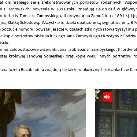
ał dla hrabiego serię zrekonstruowanych portretów rodzinnych. Wspom
ry z Tarnowskich, powstałe w 1891 roku, znajdują się do dziś w główny
nterfekty Tomasza Zamoyskiego, II ordynata na Zamościu (z 1891 r.) i je
cyjną Klatkę Schodową. Wszystkie te dzieła opatrzone są sygnaturami „JB 
 poczucie humoru, powstał jeszcze w czasach szkolnych i towarzyszył mu pr
że kopie portretów biskupa łuckiego Jana Zamoyskiego i Krystyny z Radziwi
ściu.
wnież całopostaciowe wizerunki Jana „Sobiepana” Zamoyskiego, III ordynata
jszej królowej Janowej Sobieskiej) oraz kopie wielu innych portretów r
stwa Józefa Buchbindera znajdują się także w okolicznych kościołach: w Ka