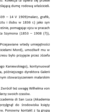
. Kolekcja ta opiera się przede
ślającą dumę rodową właścicieli.
839 – 14 V 1909)malarz, grafik,
ztu i ślubu w 1836 r.) jako syn
cześnie, pomagając ojcu w pracach
ata Szymona (1853 – 1908 (?)),
Przejawiane wtedy umiejętności
cicielami Mord), umożliwił mu w
esu było przyjęcie przez Józefa
rego Kaniewskiego), kontynuował
, późniejszego dyrektora Galerii
cznym stowarzyszeniem malarskim
 Zwrócił też uwagę Wilhelma von
larzy swoich czasów.
Accademia di San Luca (Akademia
przylgnął do środowiska księży
ów. Ponowny kontakt z tą grupą