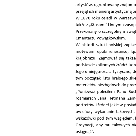
artystów, ugruntowany znajomoś
przejął ich manierę artystyczną o
W 1870 roku osiadł w Warszawie
także z „Kłosami” i innymi czaso
Przekonany o szczególnym święt
Cmentarzu Powązkowskim.
W historii sztuki polskiej zapi
motywami epoki renesansu, łącz
krajobrazu. Zajmował się takż
podstawie znikomych źródeł ikon
Jego umiejętności artystyczne, 
tym początek listu hrabiego sk
materiałów niezbędnych do prac
„Ponieważ poleciłem Panu Buc
rozmiarach Jana Hetmana Zamoy
portretów i źródeł jakie w posia
uwieńczy wykonanie takowych. 
wskazówki pod tym względem, lub
Ordynacji, aby mu takowych nie
osiągnąć”.