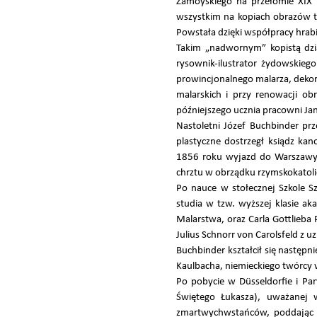
Zamoyskiego na przełomie XIX i
wszystkim na kopiach obrazów tw
Powstała dzięki współpracy hrabi
Takim „nadwornym” kopistą dzia
rysownik-ilustrator żydowskieg
prowincjonalnego malarza, dekora
malarskich i przy renowacji o
późniejszego ucznia pracowni Jan
Nastoletni Józef Buchbinder p
plastyczne dostrzegł ksiądz ka
1856 roku wyjazd do Warszawy i
chrztu w obrządku rzymskokatoli
Po nauce w stołecznej Szkole S
studia w tzw. wyższej klasie ak
Malarstwa, oraz Carla Gottlieb
Julius Schnorr von Carolsfeld z u
Buchbinder kształcił się nastę
Kaulbacha, niemieckiego twórcy 
Po pobycie w Düsseldorfie i Pa
Świętego Łukasza), uważanej w
zmartwychwstańców, poddając s