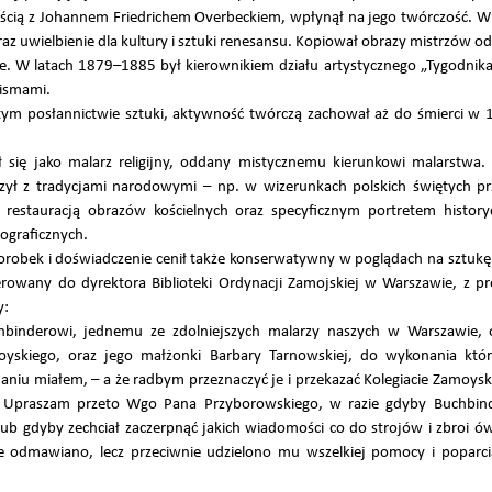
cią z Johannem Friedrichem Overbeckiem, wpłynął na jego twórczość. W 
raz uwielbienie dla kultury i sztuki renesansu. Kopiował obrazy mistrzów o
. W latach 1879–1885 był kierownikiem działu artystycznego „Tygodnik
pismami.
ym posłannictwie sztuki, aktywność twórczą zachował aż do śmierci w
sał się jako malarz religijny, oddany mistycznemu kierunkowi malarstwa
ył z tradycjami narodowymi – np. w wizerunkach polskich świętych pr
e restauracją obrazów kościelnych oraz specyficznym portretem histo
ograficznych.
dorobek i doświadczenie cenił także konserwatywny w poglądach na sztuk
ierowany do dyrektora Biblioteki Ordynacji Zamojskiej w Warszawie, z p
y:
hbinderowi, jednemu ze zdolniejszych malarzy naszych w Warszawie, 
skiego, oraz jego małżonki Barbary Tarnowskiej, do wykonania któr
daniu miałem, – a że radbym przeznaczyć je i przekazać Kolegiacie Zamoys
Upraszam przeto Wgo Pana Przyborowskiego, w razie gdyby Buchbinde
 gdyby zechciał zaczerpnąć jakich wiadomości co do strojów i zbroi ówc
 odmawiano, lecz przeciwnie udzielono mu wszelkiej pomocy i poparci