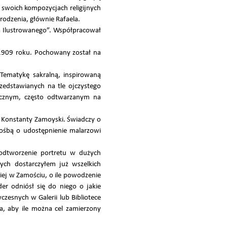
swoich kompozycjach religijnych
drodzenia, głównie Rafaela.
a Ilustrowanego”. Współpracował
 1909 roku. Pochowany został na
. Tematykę sakralną, inspirowaną
zedstawianych na tle ojczystego
rycznym, często odtwarzanym na
ę Konstanty Zamoyski. Świadczy o
rośbą o udostępnienie malarzowi
odtworzenie portretu w dużych
ych dostarczyłem już wszelkich
kiej w Zamościu, o ile powodzenie
r odniósł się do niego o jakie
zesnych w Galerii lub Bibliotece
a, aby ile można cel zamierzony