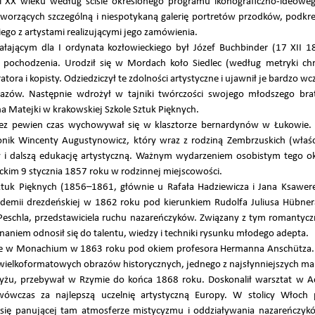
 XX wieku według ściśle określonego programu ikonograficzno-ideowego
orzących szczególną i niespotykaną galerię portretów przodków, podkre
ego z artystami realizującymi jego zamówienia.
łającym dla I ordynata kozłowieckiego był Józef Buchbinder (17 XII 1
o pochodzenia. Urodził się w Mordach koło Siedlec (według metryki chr
tora i kopisty. Odziedziczył te zdolności artystyczne i ujawnił je bardzo w
brazów. Następnie wdrożył w tajniki twórczości swojego młodszego br
a Matejki w krakowskiej Szkole Sztuk Pięknych.
rzez pewien czas wychowywał się w klasztorze bernardynów w Łukowie. 
nonik Wincenty Augustynowicz, który wraz z rodziną Zembrzuskich (właś
 dalszą edukację artystyczną. Ważnym wydarzeniem osobistym tego okr
ckim 9 stycznia 1857 roku w rodzinnej miejscowości.
ztuk Pięknych (1856–1861, głównie u Rafała Hadziewicza i Jana Ksawe
ademii drezdeńskiej w 1862 roku pod kierunkiem Rudolfa Juliusa Hübnera
a Peschla, przedstawiciela ruchu nazareńczyków. Związany z tym romanty
znaniem odnosił się do talentu, wiedzy i techniki rysunku młodego adepta.
pnie w Monachium w 1863 roku pod okiem profesora Hermanna Anschütza.
wielkoformatowych obrazów historycznych, jednego z najsłynniejszych ma
ryżu, przebywał w Rzymie do końca 1868 roku. Doskonalił warsztat w 
ówczas za najlepszą uczelnię artystyczną Europy. W stolicy Włoch 
ię panującej tam atmosferze mistycyzmu i oddziaływania nazareńczyk