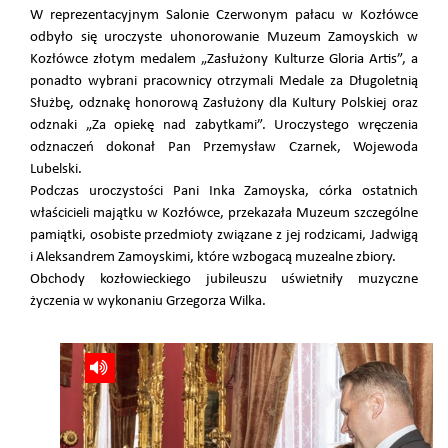
W reprezentacyjnym Salonie Czerwonym pałacu w Kozłówce
odbyło się uroczyste uhonorowanie Muzeum Zamoyskich w
Kozłówce złotym medalem „Zasłużony Kulturze Gloria Artis”, a
ponadto wybrani pracownicy otrzymali Medale za Długoletnią
Służbę, odznakę honorową Zasłużony dla Kultury Polskiej oraz
odznaki „Za opiekę nad zabytkami”. Uroczystego wręczenia
odznaczeń dokonał Pan Przemysław Czarnek, Wojewoda
Lubelski.
Podczas uroczystości Pani Inka Zamoyska, córka ostatnich
właścicieli majątku w Kozłówce, przekazała Muzeum szczególne
pamiątki, osobiste przedmioty związane z jej rodzicami, Jadwigą
i Aleksandrem Zamoyskimi, które wzbogacą muzealne zbiory.
Obchody kozłowieckiego jubileuszu uświetniły muzyczne
życzenia w wykonaniu Grzegorza Wilka.