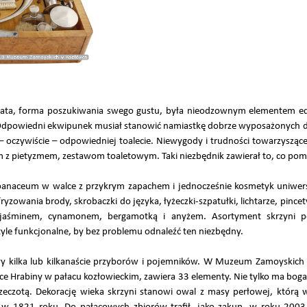
iata, forma poszukiwania swego gustu, była nieodzownym elementem ed
a. Odpowiedni ekwipunek musiał stanowić namiastkę dobrze wyposażonych
i – oczywiście – odpowiedniej toalecie. Niewygody i trudności towarzysz
 z pietyzmem, zestawom toaletowym. Taki niezbędnik zawierał to, co poma
 panaceum w walce z przykrym zapachem i jednocześnie kosmetyk uniwer
ryzowania brody, skrobaczki do języka, łyżeczki-szpatułki, lichtarze, pince
 jaśminem, cynamonem, bergamotką i anyżem. Asortyment skrzyni po
yle funkcjonalne, by bez problemu odnaleźć ten niezbędny.
kilka lub kilkanaście przyborów i pojemników. W Muzeum Zamoyskich zn
e Hrabiny w pałacu kozłowieckim, zawiera 33 elementy. Nie tylko ma boga
zeczotą. Dekorację wieka skrzyni stanowi owal z masy perłowej, którą 