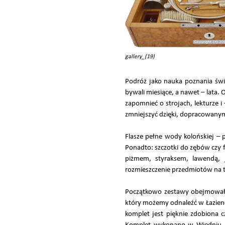
gallery_(19)
Podróż jako nauka poznania św
bywali miesiące, a nawet – lat
zapomnieć o strojach, lekturze 
zmniejszyć dzięki, dopracowanym
Flasze pełne wody kolońskiej –
Ponadto: szczotki do zębów czy f
piżmem, styraksem, lawendą,
rozmieszczenie przedmiotów na t
Początkowo zestawy obejmowały 
który możemy odnaleźć w Łazienc
komplet jest pięknie zdobiona c