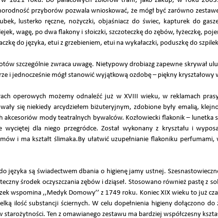
 1821 roku. Do pałacowych zbiorów trafił, jako zakup, w roku 2003
żnorodność przyborów pozwala wnioskować, że mógł być zarówno zestawe
kubek, lusterko ręczne, nożyczki, objaśniacz do świec, kapturek do gaszen
lejek, wagę, po dwa flakony i słoiczki, szczoteczkę do zębów, łyżeczkę, po
aczkę do języka, etui z grzebieniem, etui na wykałaczki, poduszkę do szpilek
otów szczególnie zwraca uwagę. Nietypowy drobiazg zapewne skrywał ulu
trze i jednocześnie mógł stanowić wyjątkową ozdobę – piękny kryształowy w
ach operowych możemy odnaleźć już w XVIII wieku, w reklamach prasy 
tawały się niekiedy arcydziełem biżuteryjnym, zdobione były emalią, klejn
 akcesoriów mody teatralnych bywalców. Kozłowiecki flakonik – lunetka 
 wyciętej dla niego przegródce. Został wykonany z kryształu i wyposa
ramów i ma kształt ślimaka.By ułatwić uzupełnianie flakoniku perfumam
do języka są świadectwem dbania o higienę jamy ustnej. Szesnastowiecz
czny środek oczyszczania zębów i dziąseł. Stosowano również pastę z soli,
eczek wspomina ,,Medyk Domowy’’ z 1749 roku. Koniec XIX wieku to już czas
wielką ilość substancji ściernych. W celu dopełnienia higieny dołączono d
 starożytności. Ten z omawianego zestawu ma bardziej współczesny kształ