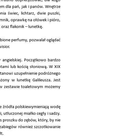
.Trudno doprecyzować, dla kogo
m dla pań, jak i panów. Wnętrze
ia świec, lichtarz, dwie puszki,
jemnik, oprawkę na ołówek i pióro,
 oraz flakonik – lunetkę.
bione perfumy, pozwalał oglądać
isior.
angielskiej. Początkowo bardzo
otami lub kością słoniową. W XIX
stanowi uzupełnienie podróżnego
żony w lunetkę Galileusza. Jest
i, w zestawie toaletowym możemy
ne źródła polskiewymieniają wodę
 utłuczonej miałko cegły i sadzy.
 proszku do zębów, który, by nie
o zabiegów również szczotkowanie
t.