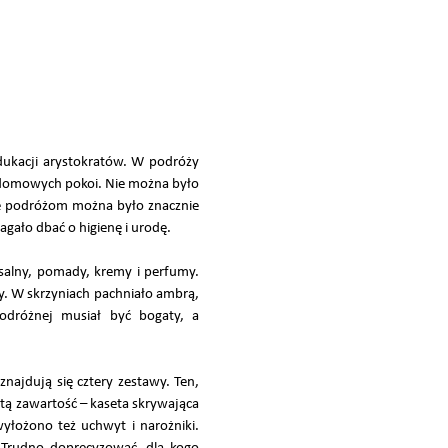
ukacji arystokratów. W podróży
 domowych pokoi. Nie można było
ące podróżom można było znacznie
gało dbać o higienę i urodę.
salny, pomady, kremy i perfumy.
ty. W skrzyniach pachniało ambrą,
dróżnej musiał być bogaty, a
ajdują się cztery zestawy. Ten,
tą zawartość – kaseta skrywająca
wyłożono też uchwyt i narożniki.