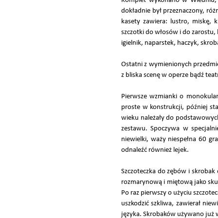
Komplet wykonano w Wiedniu, w
dokładnie był przeznaczony, ró
kasety zawiera: lustro, miskę, 
szczotki do włosów i do zarostu, 
igielnik, naparstek, haczyk, skrob
Ostatni z wymienionych przedmi
z bliska scenę w operze bądź tea
Pierwsze wzmianki o monokular
proste w konstrukcji, później s
wieku należały do podstawowych
zestawu. Spoczywa w specjalnie
niewielki, waży niespełna 60 g
odnaleźć również lejek.
Szczoteczka do zębów i skrobak 
rozmarynową i miętową jako skute
Po raz pierwszy o użyciu szczot
uszkodzić szkliwa, zawierał nie
języka. Skrobaków używano już w