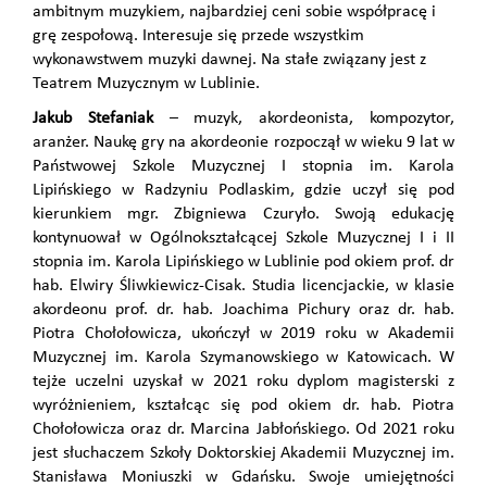
ambitnym muzykiem, najbardziej ceni sobie współpracę i
grę zespołową. Interesuje się przede wszystkim
wykonawstwem muzyki dawnej. Na stałe związany jest z
Teatrem Muzycznym w Lublinie.
Jakub Stefaniak
– muzyk, akordeonista, kompozytor,
aranżer. Naukę gry na akordeonie rozpoczął w wieku 9 lat w
Państwowej Szkole Muzycznej I stopnia im. Karola
Lipińskiego w Radzyniu Podlaskim, gdzie uczył się pod
kierunkiem mgr. Zbigniewa Czuryło. Swoją edukację
kontynuował w Ogólnokształcącej Szkole Muzycznej I i II
stopnia im. Karola Lipińskiego w Lublinie pod okiem prof. dr
hab. Elwiry Śliwkiewicz-Cisak. Studia licencjackie, w klasie
akordeonu prof. dr. hab. Joachima Pichury oraz dr. hab.
Piotra Chołołowicza, ukończył w 2019 roku w Akademii
Muzycznej im. Karola Szymanowskiego w Katowicach. W
tejże uczelni uzyskał w 2021 roku dyplom magisterski z
wyróżnieniem, kształcąc się pod okiem dr. hab. Piotra
Chołołowicza oraz dr. Marcina Jabłońskiego. Od 2021 roku
jest słuchaczem Szkoły Doktorskiej Akademii Muzycznej im.
Stanisława Moniuszki w Gdańsku. Swoje umiejętności