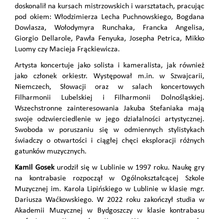
doskonalił na kursach mistrzowskich i warsztatach, pracując
pod okiem: Włodzimierza Lecha Puchnowskiego, Bogdana
Dowlasza, Wołodymyra Runchaka, Francka Angelisa,
Giorgio Dellarole, Pawła Fenyuka, Josepha Petrica, Mikko
Luomy czy Macieja Frąckiewicza.
Artysta koncertuje jako solista i kameralista, jak również
jako członek orkiestr. Występował m.in. w Szwajcarii,
Niemczech, Słowacji oraz w salach koncertowych
Filharmonii Lubelskiej i Filharmonii Dolnośląskiej.
Wszechstronne zainteresowania Jakuba Stefaniaka mają
swoje odzwierciedlenie w jego działalności artystycznej.
Swoboda w poruszaniu się w odmiennych stylistykach
świadczy o otwartości i ciągłej chęci eksploracji różnych
gatunków muzycznych.
Kamil Gosek
urodził się w Lublinie w 1997 roku. Naukę gry
na kontrabasie rozpoczął w Ogólnokształcącej Szkole
Muzycznej im. Karola Lipińskiego w Lublinie w klasie mgr.
Dariusza Waćkowskiego. W 2022 roku zakończył studia w
Akademii Muzycznej w Bydgoszczy w klasie kontrabasu