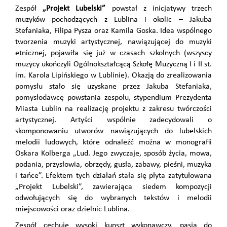
Zespół
„Projekt Lubelski”
powstał z inicjatywy trzech
muzyków pochodzących z Lublina i okolic – Jakuba
Stefaniaka, Filipa Pysza oraz Kamila Goska. Idea wspólnego
tworzenia muzyki artystycznej, nawiązującej do muzyki
etnicznej, pojawiła się już w czasach szkolnych (wszyscy
muzycy ukończyli Ogólnokształcącą Szkołę Muzyczną I i II st.
im. Karola Lipińskiego w Lublinie). Okazją do zrealizowania
pomysłu stało się uzyskane przez Jakuba Stefaniaka,
pomysłodawcę powstania zespołu, stypendium Prezydenta
Miasta Lublin na realizację projektu z zakresu twórczości
artystycznej. Artyści wspólnie zadecydowali o
skomponowaniu utworów nawiązujących do lubelskich
melodii ludowych, które odnaleźć można w monografii
Oskara Kolberga „Lud. Jego zwyczaje, sposób życia, mowa,
podania, przysłowia, obrzędy, gusła, zabawy, pieśni, muzyka
i tańce”. Efektem tych działań stała się płyta zatytułowana
„Projekt Lubelski”, zawierająca siedem kompozycji
odwołujących się do wybranych tekstów i melodii
miejscowości oraz dzielnic Lublina.
Zespół cechuje wysoki kunszt wykonawczy, pasja do