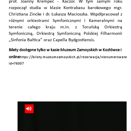
prof. Joanny Krempeć - Kaczor. W tym samym roku
rozpoczął studia w klasie Kontrabasu barokowego mgr.
Christiana Zincke i dr. Łukasza Macioszka. Współpracował z
różnymi orkiestrami Symfonicznymi i Kameralnymi na
terenie całego kraju m.in. z Toruńską Orkiestrą
Symfoniczną, Orkiestrą Symfoniczną Polskiej Filharmonii
„Sinfonia Baltica” oraz Capella Bydgostiensis.
Bilety dostępne tylko w kasie Muzeum Zamoyskich w Kozłówce i
online
https://bilety.muzeumzamoyskich.pl/rezerwacja/nienumerowane.
id=76007