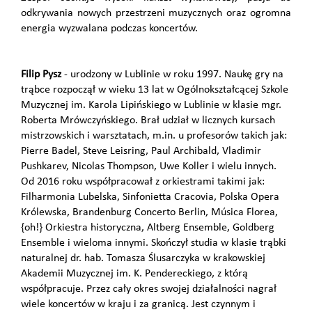
odkrywania nowych przestrzeni muzycznych oraz ogromna
energia wyzwalana podczas koncertów.
Filip Pysz
- urodzony w Lublinie w roku 1997. Naukę gry na
trąbce rozpoczął w wieku 13 lat w Ogólnokształcącej Szkole
Muzycznej im. Karola Lipińskiego w Lublinie w klasie mgr.
Roberta Mrówczyńskiego. Brał udział w licznych kursach
mistrzowskich i warsztatach, m.in. u profesorów takich jak:
Pierre Badel, Steve Leisring, Paul Archibald, Vladimir
Pushkarev, Nicolas Thompson, Uwe Koller i wielu innych.
Od 2016 roku współpracował z orkiestrami takimi jak:
Filharmonia Lubelska, Sinfonietta Cracovia, Polska Opera
Królewska, Brandenburg Concerto Berlin, Música Florea,
{oh!} Orkiestra historyczna, Altberg Ensemble, Goldberg
Ensemble i wieloma innymi. Skończył studia w klasie trąbki
naturalnej dr. hab. Tomasza Ślusarczyka w krakowskiej
Akademii Muzycznej im. K. Pendereckiego, z którą
współpracuje. Przez cały okres swojej działalności nagrał
wiele koncertów w kraju i za granicą. Jest czynnym i