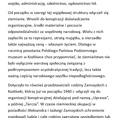
wojsko, administrację, szkolnictwo, sądownictwo itd.
Od początku w szeregi tej wyjątkowej struktury włączali się
ziemianie. Wnosili do konspiracji doświadczenie
organizacyjne, środki materialne i poczucie
odpowiedzialności za wspólnotę narodową. Wielu z nich
zapłaciło za to represjami, utratą majątku, a nierzadko
także najwyższą ceną – własnym życiem. Dlatego w
rocznicę powstania Polskiego Państwa Podziemnego
muzeum w Kozłówce chce przypomnieć, że ziemiaństwo nie
było wyłącznie warstwą społeczną związaną z
podtrzymywaniem arystokratycznej tradycji, lecz także
ważną częścią narodowego wysiłku niepodległościowego.
Dotyczyło to również przedstawicieli rodziny Zamoyskich z
Kozłówki, którzy już na początku 1940 r. włączyli się do
organizacji konspiracyjnej działającej pod nazwą „Uprawa”,
a później „Tarcza”. W czasie niemieckiej okupacji w
posiadłości Aleksandra i Jadwigi Zamoyskich schronienie
znajdowali ludzie i całe rodziny zagrożone wysiedleniem lub