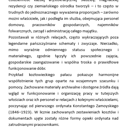
Codzienność każdej arystokratycznej siedziby, magnackiej
rezydencji czy ziemiańskiego ośrodka tworzyli – i to często w
trudnych do jednoznacznego wyważenia proporcjach – zarówno
możni właściciele, jak i podległa im służba, obejmująca personel
domowy, pracowników gospodarczych, najemników
folwarcznych, zarząd i administrację całego majątku.
Pozostawali w różnych relacjach, często wykraczających poza
legendarne pańszczyźniane schematy i zwyczaje. Nierzadko,
mimo wyraźnie odmiennego statusu społecznego i
materialnego, zgodnie łączyły ich powszednie zajęcia,
gospodarskie zaangażowanie i wspólna troska o prawidłowe
funkcjonowanie dóbr.
Przykład kozłowieckiego pałacu pokazuje harmonijne
współistnienie tych grup oparte na wzajemnym szacunku i
pomocy. Zachowane materiały archiwalne i dostępne źródła dają
wgląd w funkcjonowanie i organizację pracy w tutejszych
włościach oraz ich personel w relacjach z kolejnymi właścicielami,
poczynając od pierwszego ordynata Konstantego Zamoyskiego
(1846–1923). W licznie zachowanych zestawieniach kosztów i
dokumentach ujęte zostały różne formy opieki ordynata nad
zatrudnianymi pracownikami.