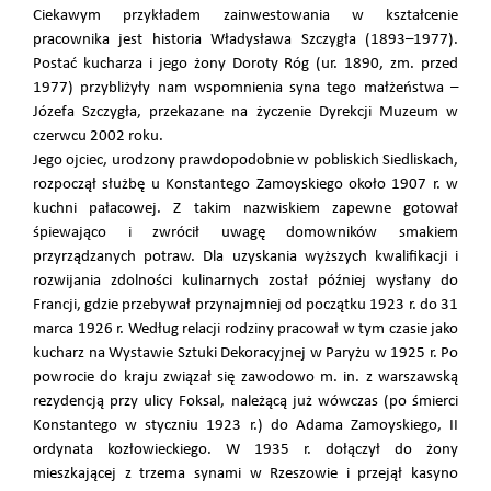
Ciekawym przykładem zainwestowania w kształcenie
pracownika jest historia Władysława Szczygła (1893–1977).
Postać kucharza i jego żony Doroty Róg (ur. 1890, zm. przed
1977) przybliżyły nam wspomnienia syna tego małżeństwa –
Józefa Szczygła, przekazane na życzenie Dyrekcji Muzeum w
czerwcu 2002 roku.
Jego ojciec, urodzony prawdopodobnie w pobliskich Siedliskach,
rozpoczął służbę u Konstantego Zamoyskiego około 1907 r. w
kuchni pałacowej. Z takim nazwiskiem zapewne gotował
śpiewająco i zwrócił uwagę domowników smakiem
przyrządzanych potraw. Dla uzyskania wyższych kwalifikacji i
rozwijania zdolności kulinarnych został później wysłany do
Francji, gdzie przebywał przynajmniej od początku 1923 r. do 31
marca 1926 r. Według relacji rodziny pracował w tym czasie jako
kucharz na Wystawie Sztuki Dekoracyjnej w Paryżu w 1925 r. Po
powrocie do kraju związał się zawodowo m. in. z warszawską
rezydencją przy ulicy Foksal, należącą już wówczas (po śmierci
Konstantego w styczniu 1923 r.) do Adama Zamoyskiego, II
ordynata kozłowieckiego. W 1935 r. dołączył do żony
mieszkającej z trzema synami w Rzeszowie i przejął kasyno