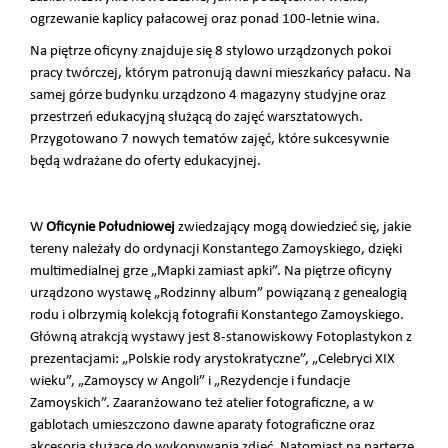
ogrzewanie kaplicy pałacowej oraz ponad 100-letnie wina.
Na piętrze oficyny znajduje się 8 stylowo urządzonych pokoi
pracy twórczej, którym patronują dawni mieszkańcy pałacu. Na
samej górze budynku urządzono 4 magazyny studyjne oraz
przestrzeń edukacyjną służącą do zajęć warsztatowych.
Przygotowano 7 nowych tematów zajęć, które sukcesywnie
będą wdrażane do oferty edukacyjnej.
W
Oficynie Południowej
zwiedzający mogą dowiedzieć się, jakie
tereny należały do ordynacji Konstantego Zamoyskiego, dzięki
multimedialnej grze „Mapki zamiast apki”. Na piętrze oficyny
urządzono wystawę „Rodzinny album” powiązaną z genealogią
rodu i olbrzymią kolekcją fotografii Konstantego Zamoyskiego.
Główną atrakcją wystawy jest 8-stanowiskowy Fotoplastykon z
prezentacjami: „Polskie rody arystokratyczne”, „Celebryci XIX
wieku”, „Zamoyscy w Angoli” i „Rezydencje i fundacje
Zamoyskich”. Zaaranżowano też atelier fotograficzne, a w
gablotach umieszczono dawne aparaty fotograficzne oraz
akcesoria służące do wykonywania zdjęć. Natomiast na parterze