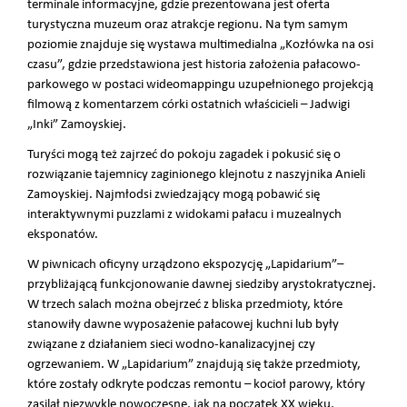
terminale informacyjne, gdzie prezentowana jest oferta
turystyczna muzeum oraz atrakcje regionu. Na tym samym
poziomie znajduje się wystawa multimedialna „Kozłówka na osi
czasu”, gdzie przedstawiona jest historia założenia pałacowo-
parkowego w postaci wideomappingu uzupełnionego projekcją
filmową z komentarzem córki ostatnich właścicieli – Jadwigi
„Inki” Zamoyskiej.
Turyści mogą też zajrzeć do pokoju zagadek i pokusić się o
rozwiązanie tajemnicy zaginionego klejnotu z naszyjnika Anieli
Zamoyskiej. Najmłodsi zwiedzający mogą pobawić się
interaktywnymi puzzlami z widokami pałacu i muzealnych
eksponatów.
W piwnicach oficyny urządzono ekspozycję „Lapidarium”–
przybliżającą funkcjonowanie dawnej siedziby arystokratycznej.
W trzech salach można obejrzeć z bliska przedmioty, które
stanowiły dawne wyposażenie pałacowej kuchni lub były
związane z działaniem sieci wodno-kanalizacyjnej czy
ogrzewaniem. W „Lapidarium” znajdują się także przedmioty,
które zostały odkryte podczas remontu – kocioł parowy, który
zasilał niezwykle nowoczesne, jak na początek XX wieku,