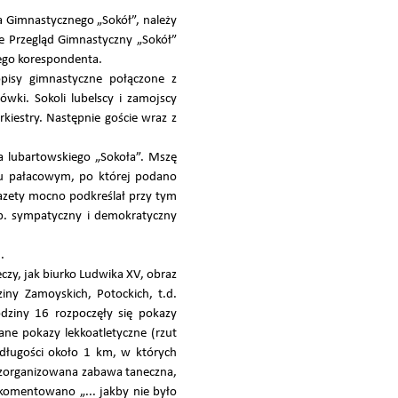
a Gimnastycznego „Sokół”, należy
e Przegląd Gimnastyczny „Sokół”
jego korespondenta.
pisy gimnastyczne połączone z
ówki. Sokoli lubelscy i zamojscy
kiestry. Następnie goście wraz z
na lubartowskiego „Sokoła”. Mszę
ńcu pałacowym, po której podano
azety mocno podkreślał przy tym
b. sympatyczny i demokratyczny
.
czy, jak biurko Ludwika XV, obraz
ziny Zamoyskich, Potockich, t.d.
ziny 16 rozpoczęły się pokazy
e pokazy lekkoatletyczne (rzut
 długości około 1 km, w których
h zorganizowana zabawa taneczna,
skomentowano „... jakby nie było