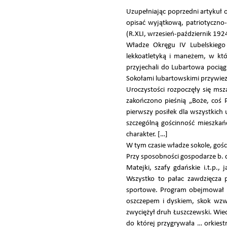
Uzupełniając poprzedni artykuł 
opisać wyjątkową, patriotyczno
(R.XLI, wrzesień-październik 192
Władze Okręgu IV Lubelskiego
lekkoatletyką i maneżem, w któr
przyjechali do Lubartowa pociąg
Sokołami lubartowskimi przywiez
Uroczystości rozpoczęły się msz
zakończono pieśnią „Boże, coś 
pierwszy posiłek dla wszystkic
szczególną gościnność mieszka
charakter. […]
W tym czasie władze sokole, gośc
Przy sposobności gospodarze b. c
Matejki, szafy gdańskie i.t.p.,
Wszystko to pałac zawdzięcza
sportowe. Program obejmował m
oszczepem i dyskiem, skok wzwy
zwyciężył druh Łuszczewski. Wie
do której przygrywała … orkiest