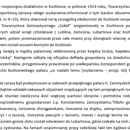
o rozpoczęciu działalności w Kozłówce, w połowie 1924 roku, Towarzystw
-sportową oprawę całego wydarzenia.Informował o tym bardzo obszerni
4, nr 9–10), który skierował na tę szczególną okoliczność do Kozłówki swo
 Towarzystwa Gimnastycznego „Sokół” zorganizowały w Kozłówce po
ych udział wzięli członkowie z Lublina, Zamościa, Lubartowa oraz Kozł
iem, potem przemaszerowali przez całe miasto przy dźwiękach własnej or
ieni zostali wozami konnymi do Kozłówki.
ą świętą w kaplicy pałacowej celebrowaną przez księdza Szulca, kapela
Polskę”. Następnie odbyła się oficjalna defilada gospodarzy na dziedzi
h uczestników, przygotowany prawdziwie po wielkopańsku.Korespondent g
ńców kozłowieckiego pałacu „co nadało temu [wydarzeniu – przyp. SG] 
ie i prasa byli podejmowani w salonach przepięknego pałacu h. Zamoyskich
hętnie udzielali ciekawych objaśnień znajdujących się tam przepięknych rze
 jak również niezliczona ilość większej wartości obrazów i portretów rod
 poprzedniemu gospodarzowi ś.p. Konstantemu Zamoyskiemu.”Około god
anewry, ćwiczenia chorągiewkami, ćwiczenia na drążku, zaimprowizowan
ż i o tyczce), ćwiczenia pieszych z lancami, maneż i wyścigi konne na
czorem goście zlotu zostali odwiezieni do Lubartowa, gdzie czekała na nic
ra żydowska. Na łamach wspomnianej prasy sokolskiej fakt ten kąśliwe 