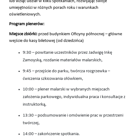
lub wziąć udział w kilku spotkaniach, rozwijając swoje
umiejętności w różnych porach roku i warunkach
oświetleniowych.
Program plenerów:
Miejsce zbiórki:
przed budynkiem Oficyny północnej – główne
wejście do kasy biletowej (od dziedzińca)
9:30
– powitanie uczestników przez Jadwigę Inkę
Zamoyską, rozdanie materiałów malarskich,
9:45
– przejście do parku, twórcza rozgrzewka –
ćwiczenia szkicowania ołówkiem,
10:00
– plener malarski w wybranych miejscach
założenia parkowego, indywidualna praca i konsultacje z
instruktorką,
13:30
– podsumowanie i omówienie prac w przestrzeni
twórczej,
14:00
– zakończenie spotkania.