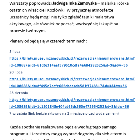
Warsztaty poprowadzi
Jadwiga Inka Zamoyska
– malarka i córka
ostatnich właścicieli Kozłówki. W przyjaznej atmosferze
uczestnicy będą mogli nie tylko zgłębić tajniki malarstwa
akrylowego, ale również odpocząć, wyciszyć się i skupić na
procesie twórczym.
Plenery odbędą się w czterech terminach:
5 lipca
https://bilety.muzeumzamoyskich.pl/rezerwacja/nienumerowane.html?
id=108687&idt=61d62f14eef379610cdfa4a684282625&d=3&idw=36
20 lipca
https://bilety.muzeumzamoyskich.pl/rezerwacja/nienumerowane.html?
id=108688&idt=df495e7cefe666cbda4da581ff743317&d=3&idw=36
23 sierpnia
https://bilety.muzeumzamoyskich.pl/rezerwacja/nienumerowane.html?
id=108689&idt=1c1501848e404cd65dc563e472954252&d=3&idw=36
7 września (link będzie aktywny na 2 miesiące przed wydarzeniem)
Każde spotkanie realizowane będzie według tego samego
programu. Uczestnicy mogą wybrać dogodny dla siebie termin –