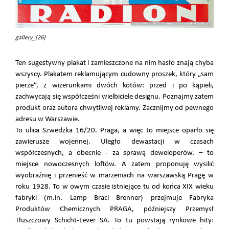
gallery_(26)
Ten sugestywny plakat i zamieszczone na nim hasło znają chyba
wszyscy. Plakatem reklamującym cudowny proszek, który „sam
pierze”, z wizerunkami dwóch kotów: przed i po kąpieli,
zachwycają się współcześni wielbiciele designu. Poznajmy zatem
produkt oraz autora chwytliwej reklamy. Zacznijmy od pewnego
adresu w Warszawie.
To ulica Szwedzka 16/20. Praga, a więc to miejsce oparło się
zawierusze wojennej. Uległo dewastacji w czasach
współczesnych, a obecnie - za sprawą deweloperów. – to
miejsce nowoczesnych loftów. A zatem proponuję wysilić
wyobraźnię i przenieść w marzeniach na warszawską Pragę w
roku 1928. To w owym czasie istniejące tu od końca XIX wieku
fabryki (m.in. Lamp Braci Brenner) przejmuje Fabryka
Produktów Chemicznych PRAGA, późniejszy Przemysł
Tłuszczowy Schicht-Lever SA. To tu powstają rynkowe hity: