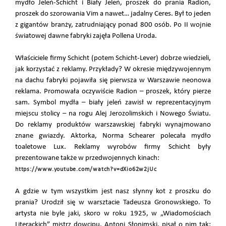
mydło Jeleń-Schicht i Biały Jeleń, proszek do prania Radion,
proszek do szorowania Vim a nawet… jadalny Ceres. Był to jeden
z gigantów branży, zatrudniający ponad 800 osób. Po II wojnie
światowej dawne fabryki zajęła Pollena Uroda.
Właściciele firmy Schicht (potem Schicht-Lever) dobrze wiedzieli,
jak korzystać z reklamy. Przykłady? W okresie międzywojennym
na dachu fabryki pojawiła się pierwsza w Warszawie neonowa
reklama. Promowała oczywiście Radion – proszek, który pierze
sam. Symbol mydła – biały jeleń zawisł w reprezentacyjnym
miejscu stolicy – na rogu Alej Jerozolimskich i Nowego Światu.
Do reklamy produktów warszawskiej fabryki wynajmowano
znane gwiazdy. Aktorka, Norma Schearer polecała mydło
toaletowe Lux. Reklamy wyrobów firmy Schicht były
prezentowane także w przedwojennych kinach:
https://www.youtube.com/watch?v=dXio62w2jUc
A gdzie w tym wszystkim jest nasz słynny kot z proszku do
prania? Urodził się w warsztacie Tadeusza Gronowskiego. To
artysta nie byle jaki, skoro w roku 1925, w „Wiadomościach
Literackich” mistrz dowcipu, Antoni Słonimski, pisał o nim tak: