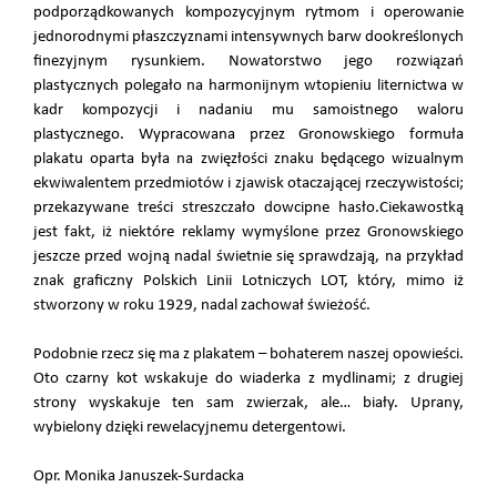
podporządkowanych kompozycyjnym rytmom i operowanie
jednorodnymi płaszczyznami intensywnych barw dookreślonych
finezyjnym rysunkiem. Nowatorstwo jego rozwiązań
plastycznych polegało na harmonijnym wtopieniu liternictwa w
kadr kompozycji i nadaniu mu samoistnego waloru
plastycznego. Wypracowana przez Gronowskiego formuła
plakatu oparta była na zwięzłości znaku będącego wizualnym
ekwiwalentem przedmiotów i zjawisk otaczającej rzeczywistości;
przekazywane treści streszczało dowcipne hasło.Ciekawostką
jest fakt, iż niektóre reklamy wymyślone przez Gronowskiego
jeszcze przed wojną nadal świetnie się sprawdzają, na przykład
znak graficzny Polskich Linii Lotniczych LOT, który, mimo iż
stworzony w roku 1929, nadal zachował świeżość.
Podobnie rzecz się ma z plakatem – bohaterem naszej opowieści.
Oto czarny kot wskakuje do wiaderka z mydlinami; z drugiej
strony wyskakuje ten sam zwierzak, ale… biały. Uprany,
wybielony dzięki rewelacyjnemu detergentowi.
Opr. Monika Januszek-Surdacka