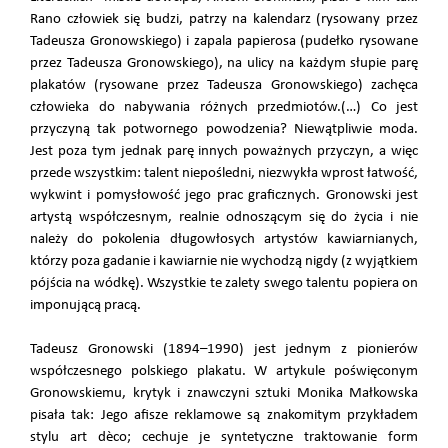
Rano człowiek się budzi, patrzy na kalendarz (rysowany przez
Tadeusza Gronowskiego) i zapala papierosa (pudełko rysowane
przez Tadeusza Gronowskiego), na ulicy na każdym słupie parę
plakatów (rysowane przez Tadeusza Gronowskiego) zachęca
człowieka do nabywania różnych przedmiotów.(…) Co jest
przyczyną tak potwornego powodzenia? Niewątpliwie moda.
Jest poza tym jednak parę innych poważnych przyczyn, a więc
przede wszystkim: talent niepośledni, niezwykła wprost łatwość,
wykwint i pomysłowość jego prac graficznych. Gronowski jest
artystą współczesnym, realnie odnoszącym się do życia i nie
należy do pokolenia długowłosych artystów kawiarnianych,
którzy poza gadanie i kawiarnie nie wychodzą nigdy (z wyjątkiem
pójścia na wódkę). Wszystkie te zalety swego talentu popiera on
imponującą pracą.
Tadeusz Gronowski (1894–1990) jest jednym z pionierów
współczesnego polskiego plakatu. W artykule poświęconym
Gronowskiemu, krytyk i znawczyni sztuki Monika Małkowska
pisała tak: Jego afisze reklamowe są znakomitym przykładem
stylu art dèco; cechuje je syntetyczne traktowanie form