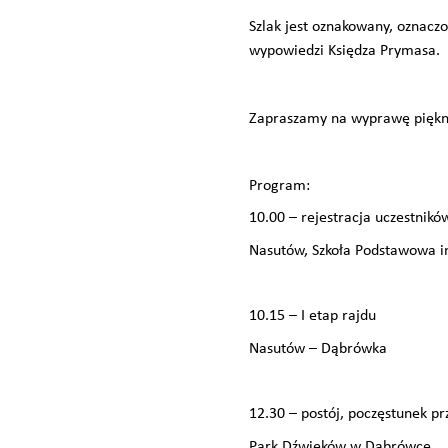
Szlak jest oznakowany, oznacz
wypowiedzi Księdza Prymasa.
Zapraszamy na wyprawę piękn
Program:
10.00 – rejestracja uczestnikó
Nasutów, Szkoła Podstawowa i
10.15 – I etap rajdu
Nasutów – Dąbrówka
12.30 – postój, poczęstunek pr
Park Dźwięków w Dąbrówce