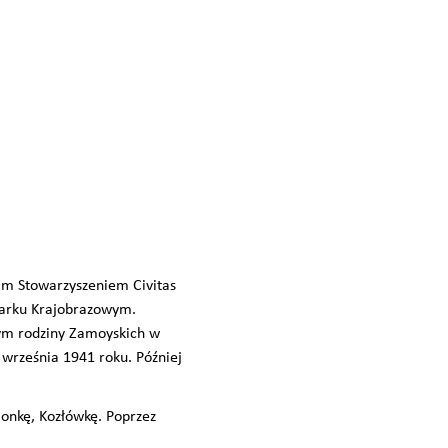
im Stowarzyszeniem Civitas
Parku Krajobrazowym.
wym rodziny Zamoyskich w
 września 1941 roku. Później
ionkę, Kozłówkę. Poprzez