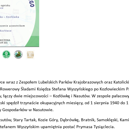
 wraz z Zespołem Lubelskich Parków Krajobrazowych oraz Katolick
jd Rowerowy Śladami Księdza Stefana Wyszyńskiego po Kozłowieckim 
ów, łączy dwie miejscowości – Kozłówkę i Nasutów. W zespole pałaco
ki spędził trzynaście okupacyjnych miesięcy, od 1 sierpnia 1940 do 1
ny Gospodarków w Nasutowie.
asutów, Stary Tartak, Kozie Góry, Dąbrówkę, Bratnik, Samoklęski, Kam
Stefanem Wyszyńskim upamiętnia postać Prymasa Tysiąclecia.