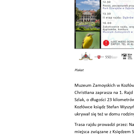
Plakat
Muzeum Zamoyskich w Kozłówce
Christiana zaprasza na 1. Ra
Szlak, o długości 23 kilometr
Kozłówce ksiądz Stefan Wyszyńs
ukrywał się też w domu rodzi
Trasa rajdu prowadzi przez: N
miejsca związane z Księdzem 