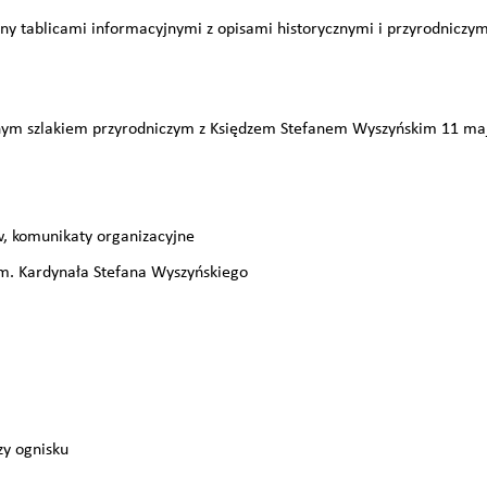
ony tablicami informacyjnymi z opisami historycznymi i przyrodniczy
ym szlakiem przyrodniczym z Księdzem Stefanem Wyszyńskim 11 maj
w, komunikaty organizacyjne
m. Kardynała Stefana Wyszyńskiego
zy ognisku