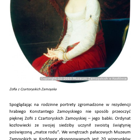
Zofia z Czartoryskich Zamoyska
Spoglądając na rodzinne portrety zgromadzone w rezydencji
hrabiego Konstantego Zamoyskiego nie sposób przeoczyć
pięknej Zofii z Czartoryskich Zamoyskiej – jego babki. Ordynat
kozłowiecki ze swojej siedziby uczynił swoistą świątynię
poświęconą „matce rodu”. We wnętrzach pałacowych Muzeum
Zamoyskich w Kozłówce eksponowanych jest 20 wizerunków