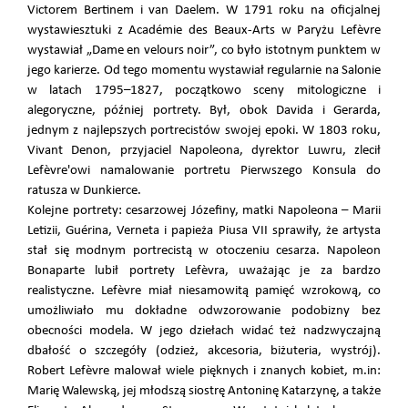
Victorem Bertinem i van Daelem. W 1791 roku na oficjalnej
wystawiesztuki z Académie des Beaux-Arts w Paryżu Lefèvre
wystawiał „Dame en velours noir”, co było istotnym punktem w
jego karierze. Od tego momentu wystawiał regularnie na Salonie
w latach 1795–1827, początkowo sceny mitologiczne i
alegoryczne, później portrety. Był, obok Davida i Gerarda,
jednym z najlepszych portrecistów swojej epoki. W 1803 roku,
Vivant Denon, przyjaciel Napoleona, dyrektor Luwru, zlecił
Lefèvre'owi namalowanie portretu Pierwszego Konsula do
ratusza w Dunkierce.
Kolejne portrety: cesarzowej Józefiny, matki Napoleona – Marii
Letizii, Guérina, Verneta i papieża Piusa VII sprawiły, że artysta
stał się modnym portrecistą w otoczeniu cesarza. Napoleon
Bonaparte lubił portrety Lefèvra, uważając je za bardzo
realistyczne. Lefèvre miał niesamowitą pamięć wzrokową, co
umożliwiało mu dokładne odwzorowanie podobizny bez
obecności modela. W jego dziełach widać też nadzwyczajną
dbałość o szczegóły (odzież, akcesoria, biżuteria, wystrój).
Robert Lefèvre malował wiele pięknych i znanych kobiet, m.in:
Marię Walewską, jej młodszą siostrę Antoninę Katarzynę, a także