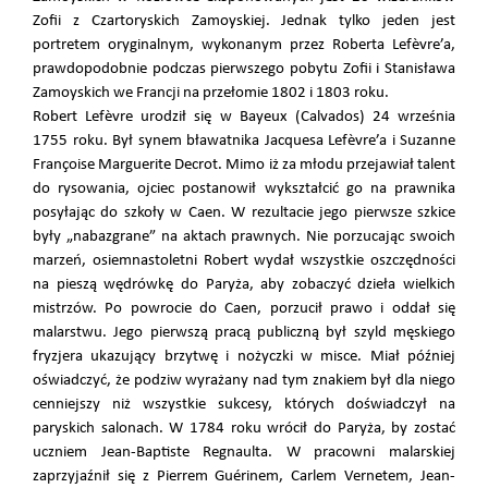
Zofii z Czartoryskich Zamoyskiej. Jednak tylko jeden jest
portretem oryginalnym, wykonanym przez Roberta Lefèvre’a,
prawdopodobnie podczas pierwszego pobytu Zofii i Stanisława
Zamoyskich we Francji na przełomie 1802 i 1803 roku.
Robert Lefèvre urodził się w Bayeux (Calvados) 24 września
1755 roku. Był synem bławatnika Jacquesa Lefèvre’a i Suzanne
Françoise Marguerite Decrot. Mimo iż za młodu przejawiał talent
do rysowania, ojciec postanowił wykształcić go na prawnika
posyłając do szkoły w Caen. W rezultacie jego pierwsze szkice
były „nabazgrane” na aktach prawnych. Nie porzucając swoich
marzeń, osiemnastoletni Robert wydał wszystkie oszczędności
na pieszą wędrówkę do Paryża, aby zobaczyć dzieła wielkich
mistrzów. Po powrocie do Caen, porzucił prawo i oddał się
malarstwu. Jego pierwszą pracą publiczną był szyld męskiego
fryzjera ukazujący brzytwę i nożyczki w misce. Miał później
oświadczyć, że podziw wyrażany nad tym znakiem był dla niego
cenniejszy niż wszystkie sukcesy, których doświadczył na
paryskich salonach. W 1784 roku wrócił do Paryża, by zostać
uczniem Jean-Baptiste Regnaulta. W pracowni malarskiej
zaprzyjaźnił się z Pierrem Guérinem, Carlem Vernetem, Jean-