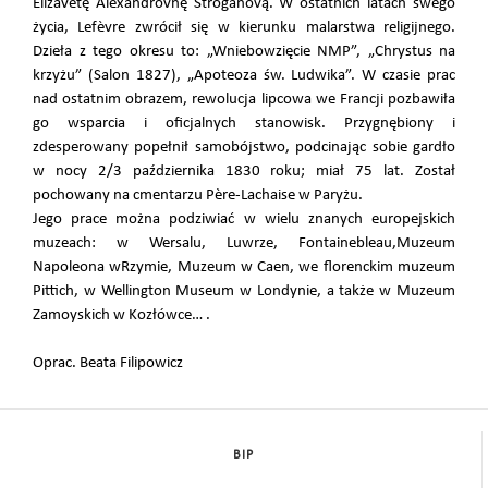
Elizavetę Alexandrovnę Stroganovą. W ostatnich latach swego
życia, Lefèvre zwrócił się w kierunku malarstwa religijnego.
Dzieła z tego okresu to: „Wniebowzięcie NMP”, „Chrystus na
krzyżu” (Salon 1827), „Apoteoza św. Ludwika”. W czasie prac
nad ostatnim obrazem, rewolucja lipcowa we Francji pozbawiła
go wsparcia i oficjalnych stanowisk. Przygnębiony i
zdesperowany popełnił samobójstwo, podcinając sobie gardło
w nocy 2/3 października 1830 roku; miał 75 lat. Został
pochowany na cmentarzu Père-Lachaise w Paryżu.
Jego prace można podziwiać w wielu znanych europejskich
muzeach: w Wersalu, Luwrze, Fontainebleau,Muzeum
Napoleona wRzymie, Muzeum w Caen, we florenckim muzeum
Pittich, w Wellington Museum w Londynie, a także w Muzeum
Zamoyskich w Kozłówce… .
Oprac. Beata Filipowicz
BIP