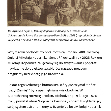
Maksymilian Fajans „Mikołaj Kopernik wykładający astronomię na
Uniwersytecie Rzymskim pomiędzy rokiem 1499 a 1503”, reprodukcja obrazu
Wojciecha Gersona z 1876 r., fotografia zabytkowa, nr inw. MPK/F/1747
W tym roku obchodzimy 550. rocznicę urodzin i 480. rocznicę
śmierci Mikołaja Kopernika. Senat RP uchwalił rok 2023 Rokiem
Mikołaja Kopernika. Włączamy się do świętowania i poprzez
nawiązanie do obiektów ze zbiorów naszego muzeum
pragniemy uczcić datę jego urodzenia.
Postać tego wybitnego humanisty, który „wstrzymał Słońce,
ruszył Ziemię”* była upamiętniana wielokrotnie. W
czterechsetną rocznicę urodzin, obchodzoną 19 lutego 1876
roku, powstał obraz Wojciecha Gersona „Kopernik wykładający
swój system astronomiczny w Rzymie”, albo „Mikołaj Kopernik