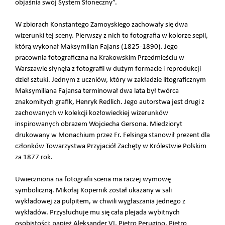
objaśnia swój System Słoneczny”.
W zbiorach Konstantego Zamoyskiego zachowały się dwa
wizerunki tej sceny. Pierwszy z nich to fotografia w kolorze sepii,
którą wykonał Maksymilian Fajans (1825-1890). Jego
pracownia fotograficzna na Krakowskim Przedmieściu w
Warszawie słynęła z fotografii w dużym formacie i reprodukcji
dzieł sztuki. Jednym z uczniów, który w zakładzie litograficznym
Maksymiliana Fajansa terminował dwa lata był twórca
znakomitych grafik, Henryk Redlich. Jego autorstwa jest drugi z
zachowanych w kolekcji kozłowieckiej wizerunków
inspirowanych obrazem Wojciecha Gersona. Miedzioryt
drukowany w Monachium przez Fr. Felsinga stanowił prezent dla
członków Towarzystwa Przyjaciół Zachęty w Królestwie Polskim
za 1877 rok.
Uwieczniona na fotografii scena ma raczej wymowę
symboliczną. Mikołaj Kopernik został ukazany w sali
wykładowej za pulpitem, w chwili wygłaszania jednego z
wykładów. Przysłuchuje mu się cała plejada wybitnych
osobistości: papież Aleksander VI, Pietro Perugino, Pietro