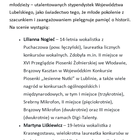
młodzieży – utalentowanych stypendystek Województwa
Lubelskiego, jako świadectwo tego, że młode pokolenie z
szacunkiem i zaangażowaniem pielęgnuje pamięć o historii.
Na scenie wystąpią:
Lilianna Nogieć
– 14-letnia wokalistka z
Puchaczowa (pow. łęczyński), laureatka licznych
konkursów wokalnych. Zdobyła m.in. II miejsce w
XVI Przeglądzie Piosenki Żołnierskiej we Włodawie,
Brązowy Kasztan w Wojewódzkim Konkursie
Piosenki „Jesienne Nutki” w Lublinie, a także wiele
nagród w konkursach ogólnopolskich i
międzynarodowych, w tym I miejsce (trzykrotnie),
Srebrny Mikrofon, II miejsce (pięciokrotnie),
Brązowy Mikrofon (dwukrotnie) oraz III miejsce
(dwukrotnie) w ramach Digi-Talenty.
Martyna Liśkiewicz
– 19-letnia wokalistka z
Krasnegostawu, wielokrotna laureatka konkursów w