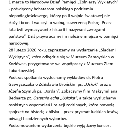
1 marca to Narodowy Dzień Pamięci „Żołnierzy Wyklętych”
- poświęcony bohaterom polskiego podziemia
niepodległościowego, którzy po II wojnie światowej nie
złożyli broni i walczyli o wolną, suwerenną Polskę. Przez
lata byli wymazywani z historii i nazywani „wrogami
państwa”. Dziś przywracamy im należne miejsce w pamięci
narodowej.
28 lutego 2026 roku, zapraszamy na wydarzenie
„Śladami
Wyklętych”
, które odbędzie się w Muzeum Zamoyskich w
Kozłówce, przygotowane we współpracy z Muzeum Ziemi
Lubartowskiej.
Podczas spotkania wysłuchamy wykładów dr. Piotra
Gawryszczaka o Zdzisławie Brońskim ps. „Uskok” oraz o
Józefie Szymuli ps. „Jordan”. Zobaczymy film Maksymiliana
Bednarza pt.
Ostatnie echa „Uskoka”
, a także wysłuchamy
osobistych wspomnień i relacji rodzinnych, które pozwolą
spojrzeć na historię z bliska – przez pryzmat ludzkich losów,
odwagi i codziennych wyborów.
Podsumowaniem wydarzenia będzie wyjątkowy koncert