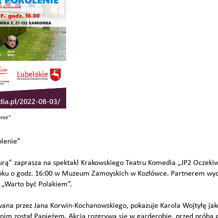
enie”
olenie”
rą” zaprasza na spektakl Krakowskiego Teatru Komedia „JP2 Oczekiw
 roku o godz. 16:00 w Muzeum Zamoyskich w Kozłówce. Partnerem wy
„Warto być Polakiem”.
wana przez Jana Korwin-Kochanowskiego, pokazuje Karola Wojtyłę ja
anim został Papieżem. Akcja rozgrywa się w garderobie, przed próbą 