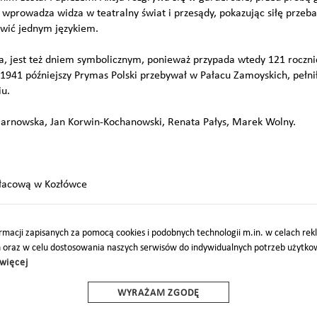
wprowadza widza w teatralny świat i przesądy, pokazując siłę przeba
ówić jednym językiem.
ia, jest też dniem symbolicznym, ponieważ przypada wtedy 121 roczni
941 późniejszy Prymas Polski przebywał w Pałacu Zamoyskich, pełnił 
iu.
Darnowska, Jan Korwin-Kochanowski, Renata Pałys, Marek Wolny.
ałacową w Kozłówce
macji zapisanych za pomocą cookies i podobnych technologii m.in. w celach re
h oraz w celu dostosowania naszych serwisów do indywidualnych potrzeb użytk
więcej
O
PARTNERZY
PROJEKTY UE
DOTACJE
DOSTĘPNOŚĆ
WYRAŻAM ZGODĘ