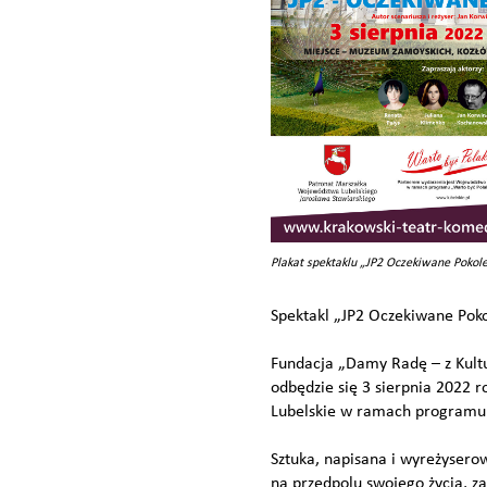
Plakat spektaklu „JP2 Oczekiwane Pokol
Spektakl „JP2 Oczekiwane Pok
Fundacja „Damy Radę – z Kultu
odbędzie się 3 sierpnia 2022
Lubelskie w ramach programu 
Sztuka, napisana i wyreżysero
na przedpolu swojego życia, z