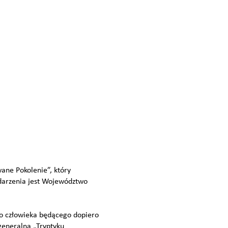
ane Pokolenie”, który
darzenia jest Województwo
ko człowieka będącego dopiero
generalną „Tryptyku