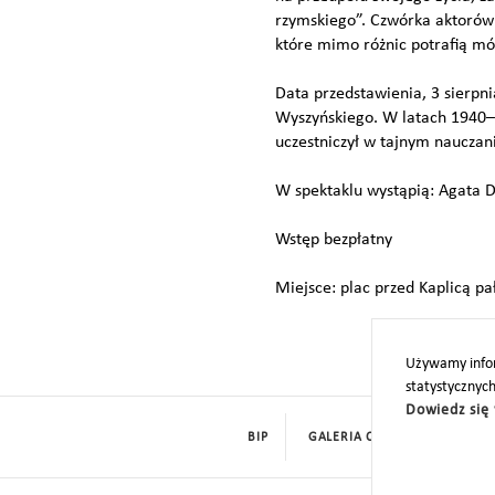
rzymskiego”. Czwórka aktorów 
które mimo różnic potrafią m
Data przedstawienia, 3 sierpn
Wyszyńskiego. W latach 1940–1
uczestniczył w tajnym nauczan
W spektaklu wystąpią: Agata 
Wstęp bezpłatny
Miejsce: plac przed Kaplicą p
Używamy infor
statystycznyc
Dowiedz się 
BIP
GALERIA CYFROWA
ROD