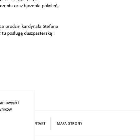
czenia oraz łączenia pokoleń,
ca urodzin kardynała Stefana
tu posługę duszpasterską i
klamowych i
owników
PROJEKTY
KONTAKT
MAPA STRONY