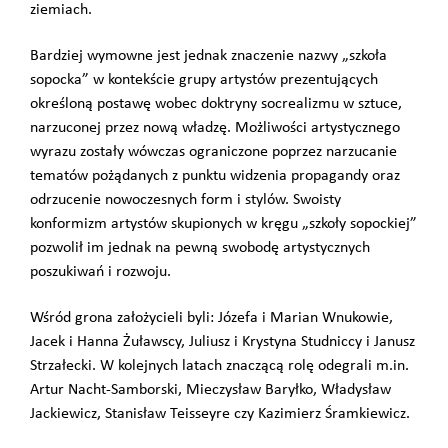
ziemiach.
Bardziej wymowne jest jednak znaczenie nazwy „szkoła
sopocka” w kontekście grupy artystów prezentujących
określoną postawę wobec doktryny socrealizmu w sztuce,
narzuconej przez nową władzę. Możliwości artystycznego
wyrazu zostały wówczas ograniczone poprzez narzucanie
tematów pożądanych z punktu widzenia propagandy oraz
odrzucenie nowoczesnych form i stylów. Swoisty
konformizm artystów skupionych w kręgu „szkoły sopockiej”
pozwolił im jednak na pewną swobodę artystycznych
poszukiwań i rozwoju.
Wśród grona założycieli byli: Józefa i Marian Wnukowie,
Jacek i Hanna Żuławscy, Juliusz i Krystyna Studniccy i Janusz
Strzałecki. W kolejnych latach znaczącą rolę odegrali m.in.
Artur Nacht-Samborski, Mieczysław Baryłko, Władysław
Jackiewicz, Stanisław Teisseyre czy Kazimierz Śramkiewicz.