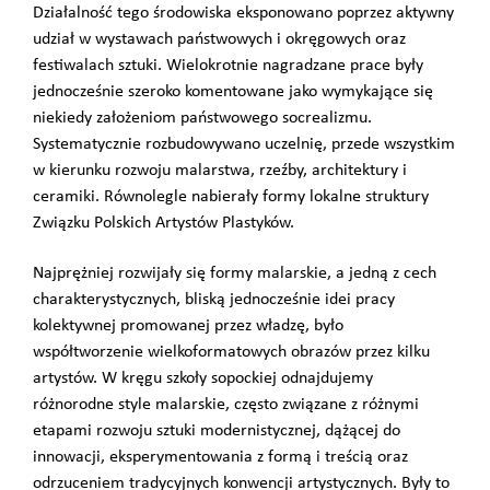
Działalność tego środowiska eksponowano poprzez aktywny
udział w wystawach państwowych i okręgowych oraz
festiwalach sztuki. Wielokrotnie nagradzane prace były
jednocześnie szeroko komentowane jako wymykające się
niekiedy założeniom państwowego socrealizmu.
Systematycznie rozbudowywano uczelnię, przede wszystkim
w kierunku rozwoju malarstwa, rzeźby, architektury i
ceramiki. Równolegle nabierały formy lokalne struktury
Związku Polskich Artystów Plastyków.
Najprężniej rozwijały się formy malarskie, a jedną z cech
charakterystycznych, bliską jednocześnie idei pracy
kolektywnej promowanej przez władzę, było
współtworzenie wielkoformatowych obrazów przez kilku
artystów. W kręgu szkoły sopockiej odnajdujemy
różnorodne style malarskie, często związane z różnymi
etapami rozwoju sztuki modernistycznej, dążącej do
innowacji, eksperymentowania z formą i treścią oraz
odrzuceniem tradycyjnych konwencji artystycznych. Były to