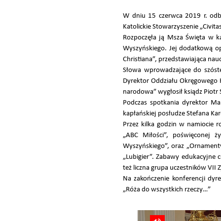
W dniu 15 czerwca 2019 r. odby
Katolickie Stowarzyszenie „Civi
Rozpoczęła ją Msza Święta w ka
Wyszyńskiego. Jej dodatkową op
Christiana”, przedstawiająca n
Słowa wprowadzające do szóste
Dyrektor Oddziału Okręgowego Ka
narodowa” wygłosił ksiądz Piotr 
Podczas spotkania dyrektor Marc
kapłańskiej posłudze Stefana K
Przez kilka godzin w namiocie 
„ABC Miłości”, poświęconej ż
Wyszyńskiego”, oraz „Ornamenty
„Lubigier”. Zabawy edukacyjne 
też liczna grupa uczestników VII
Na zakończenie konferencji dyr
„Róża do wszystkich rzeczy…”