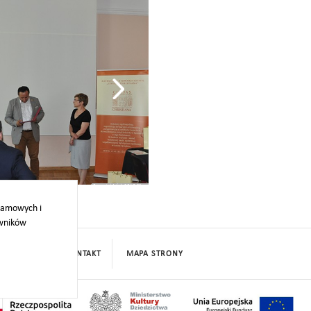
gallery_(8)
klamowych i
owników
PROJEKTY
KONTAKT
MAPA STRONY