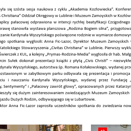
ła się szósta sesja naukowa z cyklu „Akademia Kozłowiecka”. Konfere
tas Christiana” Oddział Okręgowy w Lublinie i Muzeum Zamoyskich w Kozłów
plicy pałacowej odprawiona w intencji rychłej beatyfikacji Czcigodnego
rawę stanowiła wystawa planszowa „Rodzina Bogiem silna”, przygotowan
auczanie Kardynała Wyszyńskiego poświęcone rodzinie w wymiarze domow
go spotkania wygłosili: Anna Fic-Lazor, Dyrektor Muzeum Zamoyskich 
tolickiego Stowarzyszenia „Civitas Christiana” w Lublinie. Pierwszy wykł
Świerczek z KUL, a kolejny „Prymas-Rodzina-Media” wygłosiła dr hab. Małg
in Sułek dokonał prezentacji książki z płytą „Civis Christi” – niezwykł
ardynała Wyszyńskiego, autorstwa śp. Romana Kołakowskiego, wydanej prz
rozstawionym w zabytkowym parku odbywała się prezentacja i promocja
yciu i nauczaniu Kardynała Wyszyńskiego, wydanej przez Fundację „
, Sentymenty” i „Pałacowy zawrót głowy”, opracowanych przez Katarzyn
cieszyły się dużym zainteresowaniem zwiedzających Muzeum Zamoyskich
 Zjazdu Dużych Rodzin, odbywającego się w Lubartowie.
ektor Anna Fic-Lazor zaprosiła uczestników spotkania do zwiedzania n