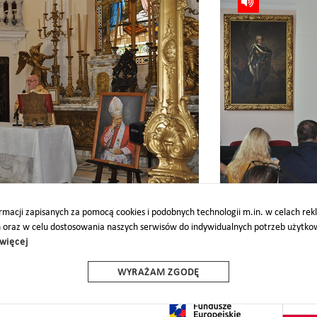
gallery_(7)
macji zapisanych za pomocą cookies i podobnych technologii m.in. w celach re
h oraz w celu dostosowania naszych serwisów do indywidualnych potrzeb użytk
więcej
O
PARTNERZY
PROJEKTY UE
DOTACJE
DOSTĘPNOŚĆ
WYRAŻAM ZGODĘ