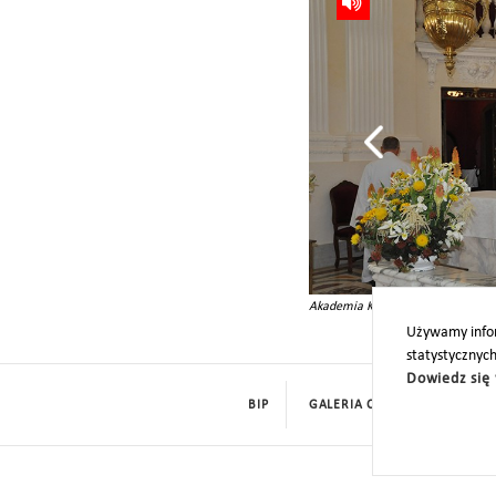
Akademia Kozłowiecka
Używamy infor
statystycznyc
Dowiedz się 
BIP
GALERIA CYFROWA
ROD