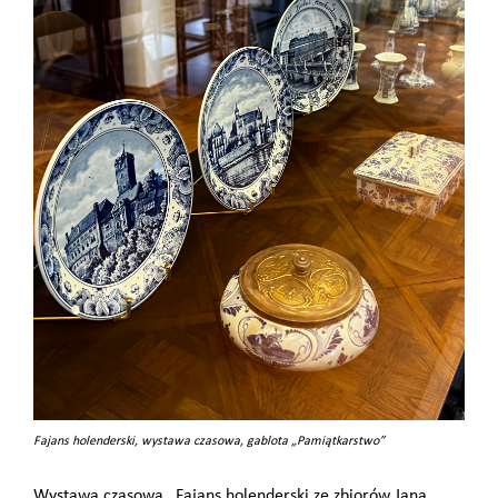
Fajans holenderski, wystawa czasowa, gablota „Pamiątkarstwo”
Wystawa czasowa „Fajans holenderski ze zbiorów Jana