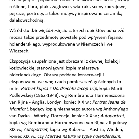
Przewijają się popularne zdobienia: ukwiecone kosze, wzory
roślinne, flora, ptaki, żaglowce, wia­traki, sceny rodzajowe,
pejzaże, portrety, a także motywy inspiro­wane ceramiką
dalekowschodnią.
Wśród stu dziewięćdziesięciu czterech obiektów odnaleźć
można także przedmioty powstałe pod wpływem fajansu
holenderskiego, wyprodukowane w Niemczech i we
Włoszech.
Ekspozycja uzupełniona jest obra­zami z dawnej kolekcji
kozłowiec­kiej stanowiącymi kopie malar­stwa
niderlandzkiego. Obrazy poddane konserwacji i
eksponowane we wnętrzach pomieszczeń gościnnych to
m.in.
Portret kupca z Dordrechtu Jacop Trip
, kopia Marii
Podlewskiej (1862-1948), wg Rembrandta Harmenszoona
van Rĳna - Anglia, Londyn, koniec XIX w.;
Portret Jeana de
Montfort
, będący kopią nieznanego autora wg Anthony’ego
van Dycka - Włochy, Florencja, koniec XIX w.;
Autoportret
,
kopia wg Rembrandta Harmenszoona van Rĳna z II połowy
XIX w.;
Autoportret,
kopia wg Rubensa - Austria, Wiedeń,
koniec XIX w., czy
Martwa natura w typie holenderskim
,