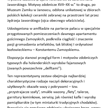
Jaworskiego. Motywy zdobnicze XVII–XX w.” to druga, po
Muzeum Zamku w Janowcu, odsłona unikatowej w zbiorach
polskich kolekcji ceramiki zebranej na przestrzeni lat przez
Jędrzeja Jaworskiego (ojca obecnego właściciela).
Udostępniona w amfiladzie na parterze pałacu w specjalnie
przy­gotowanych pomieszczeniach dawnego apartamentu
gościnnego Za­moyskich, podkreśla ciągłość i znaczenie
pasji gromadzenia artefak­tów, tak bliskiej I ordynatowi
kozłowieckiemu – Konstantemu Zamoyskiemu.
Ekspozycja stanowi przegląd form i motywów zdobniczych
typowych dla holenderskich wyrobów fajansowych
(zwanych powszechnie „delftami”).
Ten reprezentatywny zestaw obejmuje najbardziej
charaktery­styczne rodzaje naczyń dekoracyjnych i
użytkowych: okazałe wazy z pokrywami – tzw.
„przystrajacze szafy”, smukłe wazony „flety”, talerze,
garnitury kominkowe, serwisy, jak również ka­fle i wyroby
pamiątkarskie (w tym minia­turki tradycyjnych chodaków).