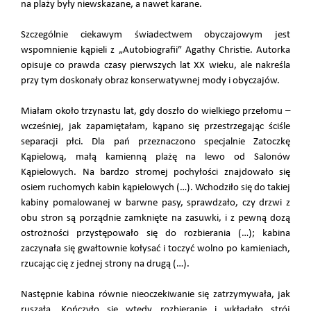
na plaży były niewskazane, a nawet karane.
Szczególnie ciekawym świadectwem obyczajowym jest
wspomnienie kąpieli z „Autobiografii” Agathy Christie. Autorka
opisuje co prawda czasy pierwszych lat XX wieku, ale nakreśla
przy tym doskonały obraz konserwatywnej mody i obyczajów.
Miałam około trzynastu lat, gdy doszło do wielkiego przełomu –
wcześniej, jak zapamiętałam, kąpano się przestrzegając ściśle
separacji płci. Dla pań przeznaczono specjalnie Zatoczkę
Kąpielową, małą kamienną plażę na lewo od Salonów
Kąpielowych. Na bardzo stromej pochyłości znajdowało się
osiem ruchomych kabin kąpielowych (…). Wchodziło się do takiej
kabiny pomalowanej w barwne pasy, sprawdzało, czy drzwi z
obu stron są porządnie zamknięte na zasuwki, i z pewną dozą
ostrożności przystępowało się do rozbierania (…); kabina
zaczynała się gwałtownie kołysać i toczyć wolno po kamieniach,
rzucając cię z jednej strony na drugą (…).
Następnie kabina równie nieoczekiwanie się zatrzymywała, jak
ruszała. Kończyło się wtedy rozbieranie i wkładało strój