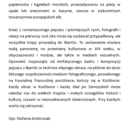
papierosów i kąpielach morskich, przesiadywaniu na plaży w
upale lub wieczorami w kasynie, zawsze w wykwintnym
towarzystwie europejskich elit.
Kolaż z romantycznego pejzażu i późniejszych rycin, fotografii i
relacji na pierwszy rzut oka może się wydawać przypadkowy, ale
wszystkie tropy prowadzą do Biarritz. To zestawienie otwiera
małą panoramę na przemiany kulturowe w XIX wieku, w
obyczajowości i modzie, ale także w mediach wizualnych.
Opowieść rozpoczęta od emfatycznego kadru i kompozycji
pejzażu z Biarritz w technice olejnego obrazu na płótnie do dużo
bliższego współczesności medium fotograficznego, powielonego
na trywialnej francuskiej pocztówce, kończy się w Kozłówce.
Każdy obraz w Kozłówce i każdy ślad po Zamoyskich może
odesłać nas do wielkich tropów i małych szczegółów historii i
kultury, czasem w nieoczekiwanych zbieżnościach. Przy każdym
warto się zatrzymać.
Opr. Stefania Ambroziak