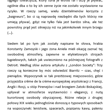
tęgiego towarzysza, który turla je wśród fal i uczy je pływać,
ogólnie dba o to by ich cenne życie nie zostało wystawione na
ryzyko. W rzeczy samej, wielu dżentelmenów korzysta z
„baigneurs”, bo ci są naprawdę niezbędni dla tych którzy nie
umieją pływać, gdyż nie tylko fala jest bardzo silna, ale też
powrotny prąd jest silniejszy niż na jakimkolwiek innym brzegu
(…).
Siedem lat po tym jak zostały napisane te słowa, hrabia
Konstanty Zamoyski i jego żona Aniela mieli okazję zaznać tej
swobodnej atmosfery, zapewne w etykietowych strojach
kąpielowych, takich jak uwieczniono na późniejszej fotografii z
Detroit. Według słów autora artykułu z „London Society”: Trzy
rzeczy są konieczne by móc odwiedzić Biarritz – czas, chęć i
pieniądze. Wypoczynek w tak prestiżowej miejscowości, gdzie
przyjeżdża crême de la crème europejskiej arystokracji z Francji,
Anglii i Rosji, u stóp Pirenejów i nad brzegiem Zatoki Biskajskiej,
upływał w atmosferze wystawności i elegancji, z nutą
kurortowej swobody obyczajowej. Różne relacje z drugiej
połowy XIX wieku jednogłośnie donoszą o typowych sposobach
na wypoczynek: lenistwie, spacerach, popijaniu kawy, paleniu