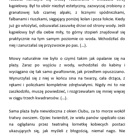
kąpielowy. Był to ubiór niezbyt estetyczny, zazwyczaj zrobiony z
granatowej lub czarnej alpaki, z licznymi spódniczkami,
falbanami i riuszkami, sięgający poniżej kolan i poza łokcie. Kiedy
już go włożyłaś, odsuwałaś zasuwkę drzwi od strony wody. Jeśli
kąpielowy był dla ciebie miły, to górny stopień znajdował się
praktycznie na tym samym poziomie co woda. Wchodziłaś do
niej i zanurzałaś się przyzwoicie po pas. (…).
Mowy naturalnie nie było o czymś takim jak opalanie się na
plaży. Zaraz po wyjściu z wody, wchodziłaś do kabiny i
wyciągano cię tak samo gwałtownie, jak przedtem opuszczano.
Wynurzyłaś się z niej w końcu sina na twarzy, cała drżąca, z
rękami i policzkami kompletnie zdrętwiałymi. Nigdy mi to nie
zaszkodziło, muszę powiedzieć, i rozgrzewałam się mniej więcej
w ciągu trzech kwadransów. (…).
Sama plaża była niewidoczna z okien Clubu, za to morze wokół
tratwy owszem. Ojciec twierdził, że wielu panów spędzało czas
na oglądaniu przez teatralną lornetkę kobiecych postaci
ukazujących się, jak myśleli z błogością, niemal nago. Nie