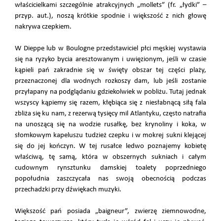
właścicielkami szczególnie atrakcyjnych „mollets” (fr. „łydki” –
przyp. aut.), noszą krótkie spodnie i większość z nich głowę
nakrywa czepkiem.
W Dieppe lub w Boulogne przedstawiciel płci męskiej wystawia
się na ryzyko bycia aresztowanym i uwięzionym, jeśli w czasie
kąpieli pań zakradnie się w święty obszar tej części plaży,
przeznaczonej dla wodnych rozkoszy dam, lub jeśli zostanie
przyłapany na podglądaniu gdziekolwiek w pobliżu. Tutaj jednak
wszyscy kąpiemy się razem, kłębiąca się z niesłabnącą siłą fala
zbliża się ku nam, z rezerwą tysięcy mil Atlantyku, często natrafia
na unoszącą się na wodzie rusałkę, bez krynoliny i koka, w
słomkowym kapeluszu tudzież czepku i w mokrej sukni klejącej
się do jej kończyn. W tej rusałce ledwo poznajemy kobietę
właściwą, tę samą, która w obszernych sukniach i całym
cudownym rynsztunku damskiej toalety poprzedniego
popołudnia zaszczycała nas swoją obecnością podczas
przechadzki przy dźwiękach muzyki.
Większość pań posiada „baigneur”, zwierzę ziemnowodne,