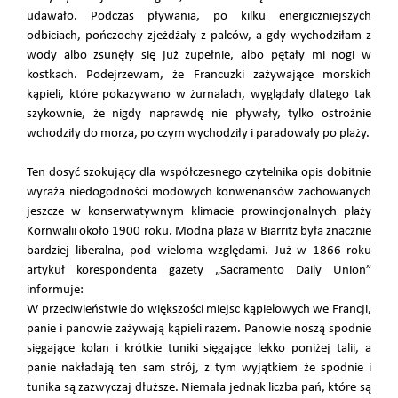
udawało. Podczas pływania, po kilku energiczniejszych
odbiciach, pończochy zjeżdżały z palców, a gdy wychodziłam z
wody albo zsunęły się już zupełnie, albo pętały mi nogi w
kostkach. Podejrzewam, że Francuzki zażywające morskich
kąpieli, które pokazywano w żurnalach, wyglądały dlatego tak
szykownie, że nigdy naprawdę nie pływały, tylko ostrożnie
wchodziły do morza, po czym wychodziły i paradowały po plaży.
Ten dosyć szokujący dla współczesnego czytelnika opis dobitnie
wyraża niedogodności modowych konwenansów zachowanych
jeszcze w konserwatywnym klimacie prowincjonalnych plaży
Kornwalii około 1900 roku. Modna plaża w Biarritz była znacznie
bardziej liberalna, pod wieloma względami. Już w 1866 roku
artykuł korespondenta gazety „Sacramento Daily Union”
informuje:
W przeciwieństwie do większości miejsc kąpielowych we Francji,
panie i panowie zażywają kąpieli razem. Panowie noszą spodnie
sięgające kolan i krótkie tuniki sięgające lekko poniżej talii, a
panie nakładają ten sam strój, z tym wyjątkiem że spodnie i
tunika są zazwyczaj dłuższe. Niemała jednak liczba pań, które są