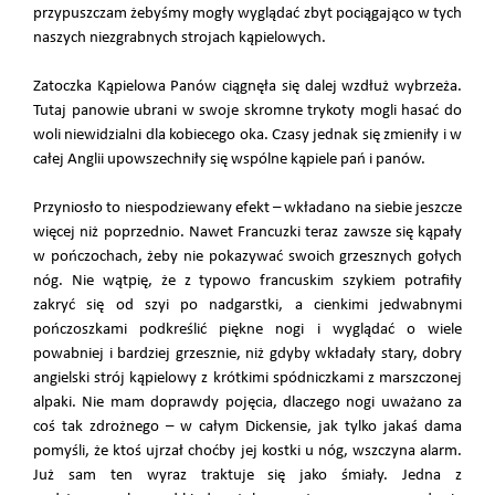
przypuszczam żebyśmy mogły wyglądać zbyt pociągająco w tych
naszych niezgrabnych strojach kąpielowych.
Zatoczka Kąpielowa Panów ciągnęła się dalej wzdłuż wybrzeża.
Tutaj panowie ubrani w swoje skromne trykoty mogli hasać do
woli niewidzialni dla kobiecego oka. Czasy jednak się zmieniły i w
całej Anglii upowszechniły się wspólne kąpiele pań i panów.
Przyniosło to niespodziewany efekt – wkładano na siebie jeszcze
więcej niż poprzednio. Nawet Francuzki teraz zawsze się kąpały
w pończochach, żeby nie pokazywać swoich grzesznych gołych
nóg. Nie wątpię, że z typowo francuskim szykiem potrafiły
zakryć się od szyi po nadgarstki, a cienkimi jedwabnymi
pończoszkami podkreślić piękne nogi i wyglądać o wiele
powabniej i bardziej grzesznie, niż gdyby wkładały stary, dobry
angielski strój kąpielowy z krótkimi spódniczkami z marszczonej
alpaki. Nie mam doprawdy pojęcia, dlaczego nogi uważano za
coś tak zdrożnego – w całym Dickensie, jak tylko jakaś dama
pomyśli, że ktoś ujrzał choćby jej kostki u nóg, wszczyna alarm.
Już sam ten wyraz traktuje się jako śmiały. Jedna z