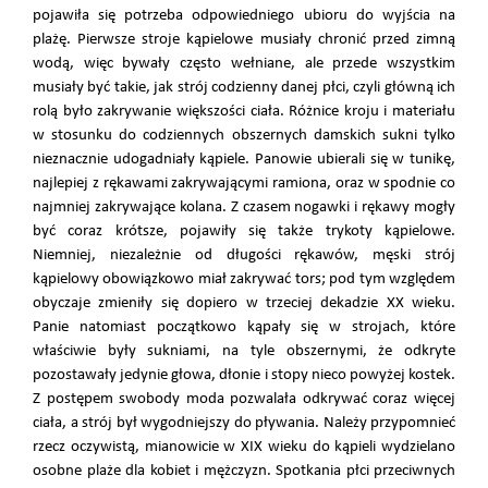
pojawiła się potrzeba odpowiedniego ubioru do wyjścia na
plażę. Pierwsze stroje kąpielowe musiały chronić przed zimną
wodą, więc bywały często wełniane, ale przede wszystkim
musiały być takie, jak strój codzienny danej płci, czyli główną ich
rolą było zakrywanie większości ciała. Różnice kroju i materiału
w stosunku do codziennych obszernych damskich sukni tylko
nieznacznie udogadniały kąpiele. Panowie ubierali się w tunikę,
najlepiej z rękawami zakrywającymi ramiona, oraz w spodnie co
najmniej zakrywające kolana. Z czasem nogawki i rękawy mogły
być coraz krótsze, pojawiły się także trykoty kąpielowe.
Niemniej, niezależnie od długości rękawów, męski strój
kąpielowy obowiązkowo miał zakrywać tors; pod tym względem
obyczaje zmieniły się dopiero w trzeciej dekadzie XX wieku.
Panie natomiast początkowo kąpały się w strojach, które
właściwie były sukniami, na tyle obszernymi, że odkryte
pozostawały jedynie głowa, dłonie i stopy nieco powyżej kostek.
Z postępem swobody moda pozwalała odkrywać coraz więcej
ciała, a strój był wygodniejszy do pływania. Należy przypomnieć
rzecz oczywistą, mianowicie w XIX wieku do kąpieli wydzielano
osobne plaże dla kobiet i mężczyzn. Spotkania płci przeciwnych