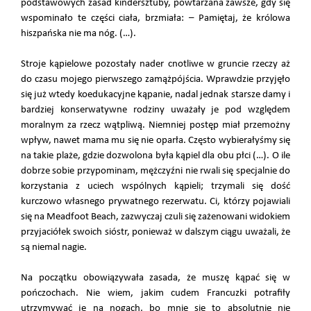
podstawowych zasad kindersztuby, powtarzana zawsze, gdy się
wspominało te części ciała, brzmiała: – Pamiętaj, że królowa
hiszpańska nie ma nóg. (…).
Stroje kąpielowe pozostały nader cnotliwe w gruncie rzeczy aż
do czasu mojego pierwszego zamążpójścia. Wprawdzie przyjęło
się już wtedy koedukacyjne kąpanie, nadal jednak starsze damy i
bardziej konserwatywne rodziny uważały je pod względem
moralnym za rzecz wątpliwą. Niemniej postęp miał przemożny
wpływ, nawet mama mu się nie oparła. Często wybierałyśmy się
na takie plaże, gdzie dozwolona była kąpiel dla obu płci (…). O ile
dobrze sobie przypominam, mężczyźni nie rwali się specjalnie do
korzystania z uciech wspólnych kąpieli; trzymali się dość
kurczowo własnego prywatnego rezerwatu. Ci, którzy pojawiali
się na Meadfoot Beach, zazwyczaj czuli się zażenowani widokiem
przyjaciółek swoich sióstr, ponieważ w dalszym ciągu uważali, że
są niemal nagie.
Na początku obowiązywała zasada, że muszę kąpać się w
pończochach. Nie wiem, jakim cudem Francuzki potrafiły
utrzymywać je na nogach, bo mnie się to absolutnie nie