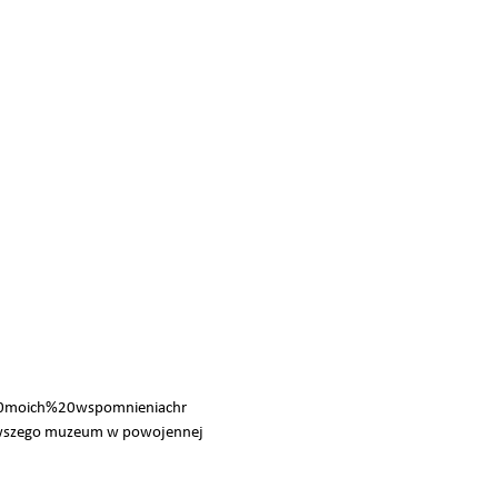
20moich%20wspomnieniachr
ierwszego muzeum w powojennej