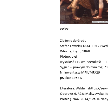
gallery
Złożenie do Grobu
Stefan Lewicki (1834–1912) wedł
Włochy, Rzym, 1868 r.
Płótno, olej
wysokość 119 cm, szerokość 11
Sygn.: w prawym dolnym rogu "St
Nr inwentarza MPK/MR/29
przekaz 1958 r.
Literatura: Waldemahttps://
Odorowski, Róża Maliszewska, K
Polsce (1944–2014)”, cz. II, Na