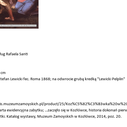
ug Rafaela Santi
1 cm
efan Lewicki fec. Roma 1868; na odwrocie grubą kredką "Lewicki Pelplin"
serwis.muzeumzamoyskich.pl/product/25/Koz%C5%82%C3%B3wka%20w%
arta ewidencyjna zabytku; …zaczęło się w Kozłówce, historia dokonań p
bytki. Katalog wystawy, Muzeum Zamoyskich w Kozłówce, 2014, poz. 20.