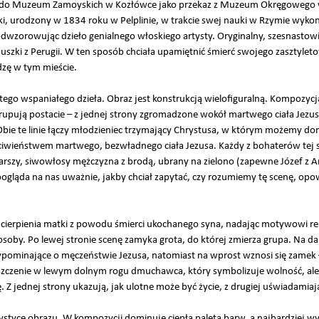
afił do Muzeum Zamoyskich w Kozłówce jako przekaz z Muzeum Okręgowego 
cki, urodzony w 1834 roku w Pelplinie, w trakcie swej nauki w Rzymie wykon
odwzorowując dzieło genialnego włoskiego artysty. Oryginalny, szesnastow
cjuszki z Perugii. W ten sposób chciała upamiętnić śmierć swojego zasztylet
zę w tym mieście.
 tego wspaniałego dzieła. Obraz jest konstrukcją wielofiguralną. Kompozy
 grupują postacie – z jednej strony zgromadzone wokół martwego ciała Jezusa
bie te linie łączy młodzieniec trzymający Chrystusa, w którym możemy dom
eciwieństwem martwego, bezwładnego ciała Jezusa. Każdy z bohaterów tej 
arszy, siwowłosy mężczyzna z brodą, ubrany na zielono (zapewne Józef z A
gląda na nas uważnie, jakby chciał zapytać, czy rozumiemy tę scenę, opow
 cierpienia matki z powodu śmierci ukochanego syna, nadając motywowi r
j osoby. Po lewej stronie scenę zamyka grota, do której zmierza grupa. Na da
ypominające o męczeństwie Jezusa, natomiast na wprost wznosi się zamek –
zczenie w lewym dolnym rogu dmuchawca, który symbolizuje wolność, ale t
 jednej strony ukazują, jak ulotne może być życie, z drugiej uświadamiają
rystyce obrazu. W kompozycji dominuje ciepła paleta barw, a najbardziej wy