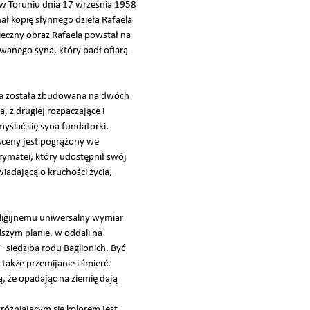
w Toruniu dnia 17 września 1958
ał kopię słynnego dzieła Rafaela
ieczny obraz Rafaela powstał na
owanego syna, który padł ofiarą
cja została zbudowana na dwóch
, z drugiej rozpaczające i
yślać się syna fundatorki.
sceny jest pogrążony we
rymatei, który udostępnił swój
iadającą o kruchości życia,
eligijnemu uniwersalny wymiar
lszym planie, w oddali na
 siedziba rodu Baglionich. Być
akże przemijanie i śmierć.
, że opadając na ziemię dają
różniającym się kolorem jest