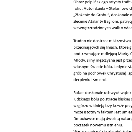
Obraz pelplińskiego artysty tr
roku. Autor dzieła – Stefan Lewi
„Złożenie do Grobu”, doskonale 
zlecenie Atalanty Baglioni, patry
wewnątrzrodzinnych walk o wład
Trudno nie dostrzec mistrzostwa
przecinających się liniach, które
podtrzymujące mdlejącą Marię. O
Młody, silny mężczyzna jest prz
własnym świecie bólu. Jedynie st
grób na pochówek Chrystusa), spo
cierpieniu i śmierci.
Rafael doskonale uchwycił wątek
ludzkiego bólu po stracie bliskie
wzgórzu widnieją trzy krzyże prz
może istotnym faktem jest umies
Dmuchawce mają dwoistą naturę. Z
początek nowemu istnieniu.
Warto przyjrzeć się również kolo