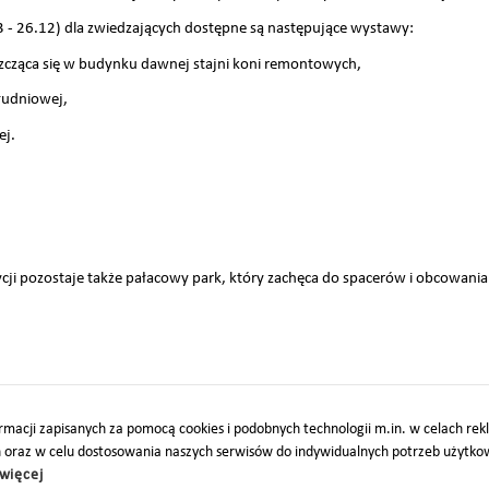
3 - 26.12) dla zwiedzających dostępne są następujące wystawy:
eszcząca się w budynku dawnej stajni koni remontowych,
łudniowej,
ej.
ji pozostaje także pałacowy park, który zachęca do spacerów i obcowania 
macji zapisanych za pomocą cookies i podobnych technologii m.in. w celach re
h oraz w celu dostosowania naszych serwisów do indywidualnych potrzeb użytk
więcej