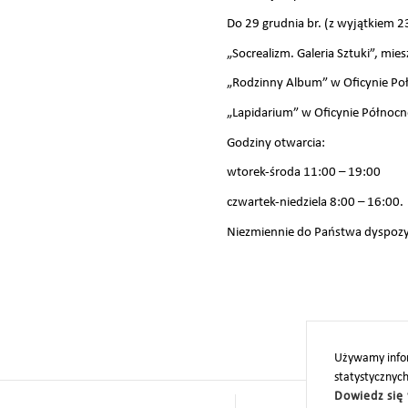
Do 29 grudnia br. (z wyjątkiem 2
„Socrealizm. Galeria Sztuki”, mi
„Rodzinny Album” w Oficynie Po
„Lapidarium” w Oficynie Północn
Godziny otwarcia:
wtorek-środa 11:00 – 19:00
czwartek-niedziela 8:00 – 16:00.
Niezmiennie do Państwa dyspozyc
Używamy infor
statystycznyc
Dowiedz się 