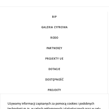
BIP
GALERIA CYFROWA
RODO
PARTNERZY
PROJEKTY UE
DOTACJE
DOSTĘPNOŚĆ
PROJEKTY
KONTAKT
Używamy informacji zapisanych za pomocą cookies i podobnych
technologii m.in. w celach reklamowych i statystycznych oraz w celu