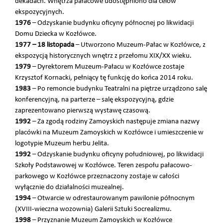
dekadach. Wnętrza pałacowe udostępniono dla celów
ekspozycyjnych.
1976
– Odzyskanie budynku oficyny północnej po likwidacji
Domu Dziecka w Kozłówce.
1977 – 18 listopada
– Utworzono Muzeum-Pałac w Kozłówce, z
ekspozycją historycznych wnętrz z przełomu XIX/XX wieku.
1979
– Dyrektorem Muzeum-Pałacu w Kozłówce zostaje
Krzysztof Kornacki, pełniący tę funkcję do końca 2014 roku.
1983
– Po remoncie budynku Teatralni na piętrze urządzono salę
konferencyjną, na parterze – salę ekspozycyjną, gdzie
zaprezentowano pierwszą wystawę czasową.
1992
– Za zgodą rodziny Zamoyskich następuje zmiana nazwy
placówki na Muzeum Zamoyskich w Kozłówce i umieszczenie w
logotypie Muzeum herbu Jelita.
1992
– Odzyskanie budynku oficyny południowej, po likwidacji
Szkoły Podstawowej w Kozłówce. Teren zespołu pałacowo-
parkowego w Kozłówce przeznaczony zostaje w całości
wyłącznie do działalności muzealnej.
1994
– Otwarcie w odrestaurowanym pawilonie północnym
(XVIII-wieczna wozownia) Galerii Sztuki Socrealizmu.
1998
– Przyznanie Muzeum Zamoyskich w Kozłówce