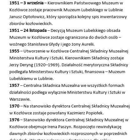
1951 – 3 września
– Kierownikiem Państwowego Muzeum w
Kozłówce zostaje pracownik Muzeum Lubelskiego w Lublinie
Janusz Optołowicz, który sporządza kolejny spis inwentarzowy
zbiorów kozłowieckich.
1951 – 24 listopada
– Decyzją Muzeum Lubelskiego obsada
Muzeum w Kozłówce zostaje ograniczona do dwóch osób –
woźnego Stanisława Głydy i jego żony Aurelii.
1955
– Utworzenie w Kozłówce Centralnej Składnicy Muzealnej
Ministerstwa Kultury i Sztuki. Kierownikiem Składnicy zostaje
Jerzy Deryng (1920–1969). Działalność merytoryczna Składnicy
podlegała Ministerstwu Kultury i Sztuki, finansowa – Muzeum
Lubelskiemu w Lublinie.
1957
– Centralna Składnica Muzealna we wszystkich formach
działalności podlega wyłącznie Ministerstwu Kultury i Sztuki w
Warszawie.
1970
– Na stanowisko dyrektora Centralnej Składnicy Muzealnej
w Kozłówce zostaje powołany Kazimierz Popiołek.
1976
– Stanowisko dyrektora Centralnej Składnicy Muzealnej w
Kozłówce obejmuje Irena Paszyn. Rozpoczęto rewindykację
dawnych zbiorów kozłowieckich rozproszonych w poprzednich