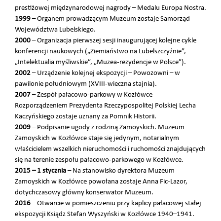
prestiżowej międzynarodowej nagrody – Medalu Europa Nostra.
1999
– Organem prowadzącym Muzeum zostaje Samorząd
Województwa Lubelskiego.
2000
– Organizacja pierwszej sesji inaugurującej kolejne cykle
konferencji naukowych („Ziemiaństwo na Lubelszczyźnie”,
„Intelektualia myśliwskie”, „Muzea-rezydencje w Polsce”).
2002
– Urządzenie kolejnej ekspozycji – Powozowni – w
pawilonie południowym (XVIII-wieczna stajnia).
2007
– Zespół pałacowo-parkowy w Kozłówce
Rozporządzeniem Prezydenta Rzeczypospolitej Polskiej Lecha
Kaczyńskiego zostaje uznany za Pomnik Historii.
2009
– Podpisanie ugody z rodziną Zamoyskich. Muzeum
Zamoyskich w Kozłówce staje się jedynym, notarialnym
właścicielem wszelkich nieruchomości i ruchomości znajdujących
się na terenie zespołu pałacowo-parkowego w Kozłówce.
2015 – 1 stycznia
– Na stanowisko dyrektora Muzeum
Zamoyskich w Kozłówce powołana zostaje Anna Fic-Lazor,
dotychczasowy główny konserwator Muzeum.
2016
– Otwarcie w pomieszczeniu przy kaplicy pałacowej stałej
ekspozycji Ksiądz Stefan Wyszyński w Kozłówce 1940–1941.