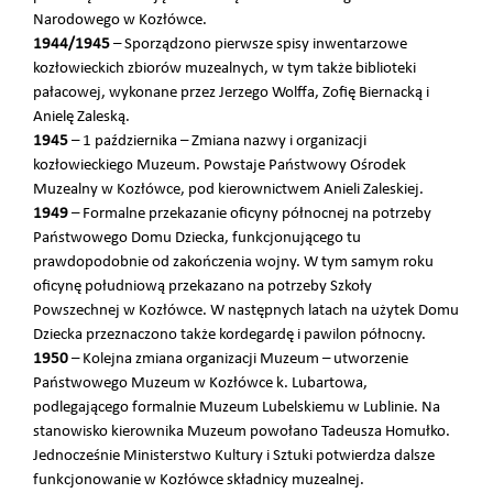
Narodowego w Kozłówce.
1944/1945
– Sporządzono pierwsze spisy inwentarzowe
kozłowieckich zbiorów muzealnych, w tym także biblioteki
pałacowej, wykonane przez Jerzego Wolffa, Zofię Biernacką i
Anielę Zaleską.
1945
– 1 października – Zmiana nazwy i organizacji
kozłowieckiego Muzeum. Powstaje Państwowy Ośrodek
Muzealny w Kozłówce, pod kierownictwem Anieli Zaleskiej.
1949
– Formalne przekazanie oficyny północnej na potrzeby
Państwowego Domu Dziecka, funkcjonującego tu
prawdopodobnie od zakończenia wojny. W tym samym roku
oficynę południową przekazano na potrzeby Szkoły
Powszechnej w Kozłówce. W następnych latach na użytek Domu
Dziecka przeznaczono także kordegardę i pawilon północny.
1950
– Kolejna zmiana organizacji Muzeum – utworzenie
Państwowego Muzeum w Kozłówce k. Lubartowa,
podlegającego formalnie Muzeum Lubelskiemu w Lublinie. Na
stanowisko kierownika Muzeum powołano Tadeusza Homułko.
Jednocześnie Ministerstwo Kultury i Sztuki potwierdza dalsze
funkcjonowanie w Kozłówce składnicy muzealnej.