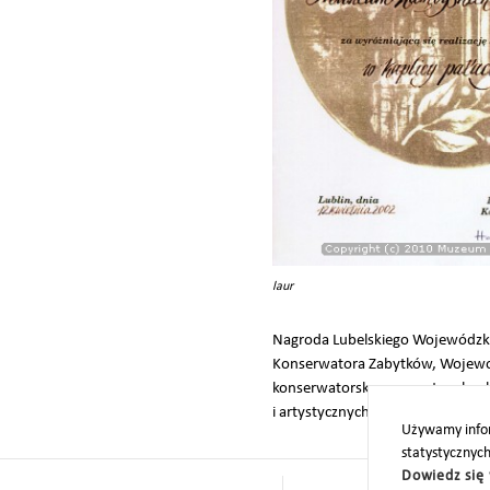
laur
Nagroda Lubelskiego Wojewódzk
Konserwatora Zabytków, Wojewod
konserwatorską we wnętrzu kapli
i artystycznych.
Używamy infor
statystycznyc
Dowiedz się 