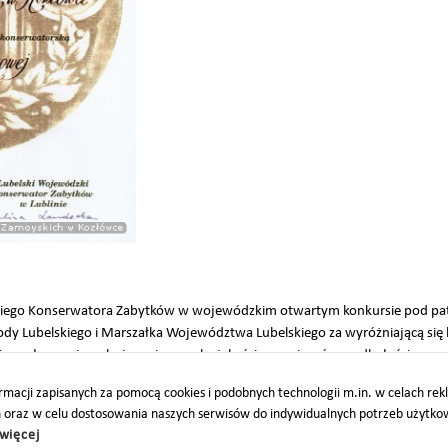
iego Konserwatora Zabytków w wojewódzkim otwartym konkursie pod pa
y Lubelskiego i Marszałka Województwa Lubelskiego za wyróżniającą się 
cy pałacowej, cechującą się wysoką jakością rozwiązań oraz dbałością o 
macji zapisanych za pomocą cookies i podobnych technologii m.in. w celach re
h oraz w celu dostosowania naszych serwisów do indywidualnych potrzeb użytk
więcej