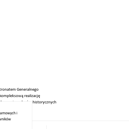
tronatem Generalnego
kompleksową realizację
zachowanie walorów historycznych
klamowych i
owników