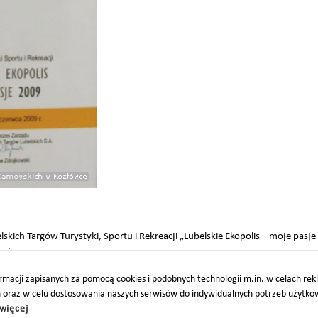
kich Targów Turystyki, Sportu i Rekreacji „Lubelskie Ekopolis – moje pasje
wej.
macji zapisanych za pomocą cookies i podobnych technologii m.in. w celach re
h oraz w celu dostosowania naszych serwisów do indywidualnych potrzeb użytk
więcej
O
PARTNERZY
PROJEKTY UE
DOTACJE
DOSTĘPNOŚĆ