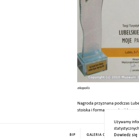
ekopolis
Nagroda przyznana podczas Lubels
stoiska i forma prezentacji targo
Używamy infor
statystycznyc
Dowiedz się 
BIP
GALERIA CYFROWA
ROD