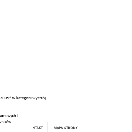
 2009” w kategorii wystrój
klamowych i
owników
PROJEKTY
KONTAKT
MAPA STRONY