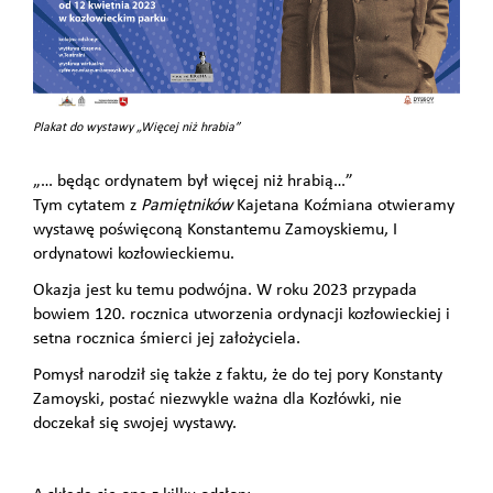
Plakat do wystawy „Więcej niż hrabia”
„… będąc ordynatem był więcej niż hrabią…”
Tym cytatem z
Pamiętników
Kajetana Koźmiana otwieramy
wystawę poświęconą Konstantemu Zamoyskiemu, I
ordynatowi kozłowieckiemu.
Okazja jest ku temu podwójna. W roku 2023 przypada
bowiem 120. rocznica utworzenia ordynacji kozłowieckiej i
setna rocznica śmierci jej założyciela.
Pomysł narodził się także z faktu, że do tej pory Konstanty
Zamoyski, postać niezwykle ważna dla Kozłówki, nie
doczekał się swojej wystawy.