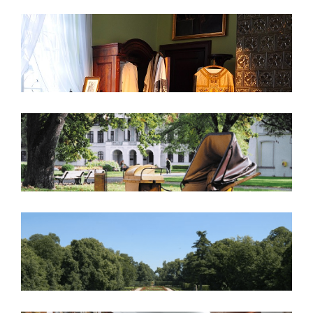
Ksiądz Stefan Wyszyński w
Kozłówce 1940–1941
Powozownia
Park